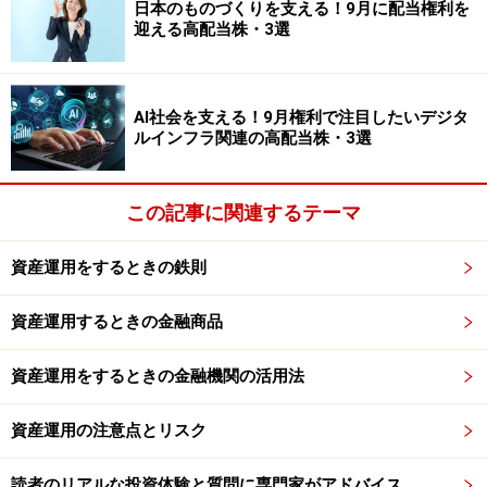
日本のものづくりを支える！9月に配当権利を
迎える高配当株・3選
ちなみに私は不動産から入りました。その理由の1つ
に、習熟するまでは大変ですが、一度コツを掴んでしま
えば安定度が高くほったらかしにできる、という点があ
AI社会を支える！9月権利で注目したいデジタ
りました。書店にある関連書籍を10冊以上は読破し、い
ルインフラ関連の高配当株・3選
ろいろなセミナーに参加し、毎週のように不動産会社を
訪問して物件を見て歩くようにしました。そして、短期
この記事に関連するテーマ
間に複数の物件を購入しました。
資産運用をするときの鉄則
そうすると、学んだ知識と、実践で経験したことが噛み
合い、すぐにプロの業者と対等に会話できるようになり
資産運用するときの金融商品
ました。物件の目利きも収支シミュレーションも、賃貸
付けの工夫も自分でできるようになっていったのです。
資産運用をするときの金融機関の活用法
そして、不動産である程度の財を築きキャッシュフロー
資産運用の注意点とリスク
が得られるようになってから、次のFXや株式投資を始め
読者のリアルな投資体験と質問に専門家がアドバイス