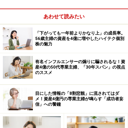
あわせて読みたい
「下がっても一年前よりかなり上」の成長率。
56歳主婦の資産を4億に増やしたハイテク個別
株の魅力
有名インフルエンサーの煽りに騙されるな！資
産4億の50代専業主婦、「30年スパン」の視点
のススメ
にもかかわらず、資産は分散させなければいけない、な
目にした情報の「8割悲観」に流されてはダ
メ！資産4億円の専業主婦が鳴らす「成功者妄
どと一般論を鵜呑みにしてしまうと、知識も経験も不十
信」への警鐘
分なまま、成果も不十分になってしまいかねません。