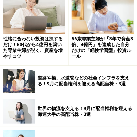
最初の投資は選択と集中が必要
ここで、選択と集中という考え方をしてみましょう。一
日の中で、投資に費やせる時間は限られています。にも
関わらず、同時にいろいろ手を出してしまうと、全てが
性格に合わない投資は損する
56歳専業主婦が「8年で資産8
中途半端になってしまいかねません。しかし、一つのこ
だけ！50代から4億円を築い
倍、4億円」を達成した自分
た専業主婦が説く、資産を増
だけの「経験学習型」投資ル
とに集中すれば、短期間で知識が習得でき、技術も上達
やすコツ
ール
し、一気にプロレベルまで駆け上がることが可能になり
ます。
道路や橋、水道管などの社会インフラを支え
る！9月に配当権利を迎える高配当株・3選
投資の対象が変わっても、投資の考え方というのは、全
てに共通するものもたくさんあります。ですから、何か
一つに習熟すれば、他の投資対象でもコツをつかむのが
世界の物流を支える！9月に配当権利を迎える
容易になります。そこで、これから投資をしよう、とい
海運大手の高配当株・3選
う人は、株でも不動産でも、何か一つに的を絞って取り
組んでみてはいかがでしょうか。