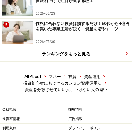
日銀利上げで注目が集まる理由
が必要です。しかし、それくらいの資産家であれば、む
しろアドバイザーを雇って成功報酬でフィーを支払うよ
2026/06/23
うにした方が効率的かもしれません。
性格に合わない投資は損するだけ！50代から4億円
5
を築いた専業主婦が説く、資産を増やすコツ
ですから、資産3分法などはある程度の資産家になって
2026/07/30
から考えればよいことです。それまでは、一点集中撃破
ランキングをもっと見る
戦略の方がむしろ効率的なのではないでしょうか。
【関連記事】
>
>
>
>
All About
マネー
投資
資産運用
投資初心者が特定口座で源泉徴収ありを選ぶべき理
>
投資初心者にもできるカンタン資産運用法
資産を分散させていい人、いけない人の違い
由
初心者向け！10万円からの資産運用、その種類と特
徴
会社概要
採用情報
投資初心者必見！ドルコスト平均法って万能なの？
投資家情報
広告掲載
利用規約
プライバシーポリシー