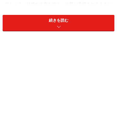
でしょう。結婚や出産を控え、出費が予想される人もい
れば、独身貴族で稼ぎは全て自分のもの、という人もい
るでしょう。
続きを読む
つまり、個々人の資産状況や目的によって、分散すべき
かどうか、どう運用するかは異なります。同様に、以前
の私のように、資産が300万円しかない場合、現預金100
万、株で100万、不動産で100万、なんて全く意味がない
ことはご理解いただけると思います。
それに、専業投資家ならいざ知らず、私たちは別に本業
を持っている忙しい身です。どの株がいいか悪いか、ど
の投資信託がいいか悪いか、不動産や海外投資はどう
か、などと、いろいろな投資対象に同時に手を出す時間
はない人の方が多いのではないでしょうか。