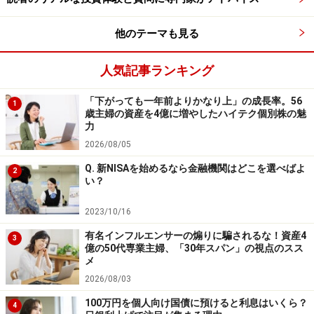
ました。FXも、最初は米ドルだけ、レバレッジも3倍程
度でスタートしてスワップポイントを中心にしました
他のテーマも見る
し、株でも最初は１銘柄だけで売買、というやり方で
す。
人気記事ランキング
「下がっても一年前よりかなり上」の成長率。56
1
歳主婦の資産を4億に増やしたハイテク個別株の魅
一点集中撃破で一気にプロレベルに！
力
2026/08/05
仕事でもスポーツでもそうですが、一つのことに集中す
ると、一気に上達します。企画書を月に10本作っていれ
Q. 新NISAを始めるなら金融機関はどこを選べばよ
2
い？
ば、作成のコツがつかめてきます。毎日ジョギングして
いれば、最初は１kmしか走れなくても、すぐに5km、
2023/10/16
10kmと走ることができるようになります。投資でも同じ
有名インフルエンサーの煽りに騙されるな！資産4
3
ことが当てはまるということです。
億の50代専業主婦、「30年スパン」の視点のスス
メ
2026/08/03
もちろん、資産が既に5000万円以上あるような人は、運
100万円を個人向け国債に預けると利息はいくら？
用と保全の両方を考えなければならないですから、分散
4