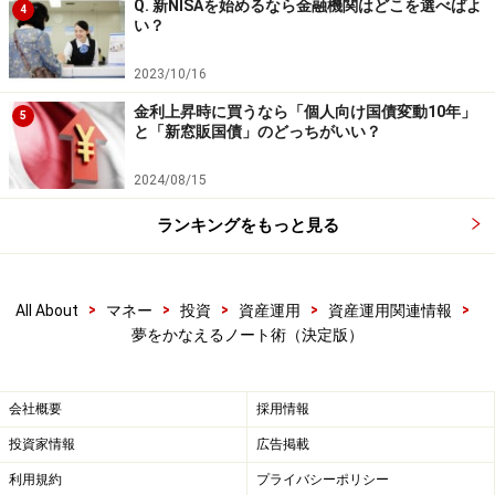
Q. 新NISAを始めるなら金融機関はどこを選べばよ
4
い？
2023/10/16
金利上昇時に買うなら「個人向け国債変動10年」
5
と「新窓販国債」のどっちがいい？
2024/08/15
ランキングをもっと見る
>
>
>
>
>
All About
マネー
投資
資産運用
資産運用関連情報
夢をかなえるノート術（決定版）
会社概要
採用情報
投資家情報
広告掲載
利用規約
プライバシーポリシー