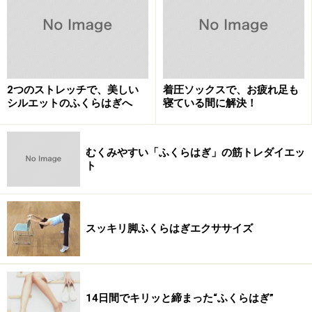
最初は
バランスを取るのが難しい
と思いますが、毎日チ
ャレンジして完成形を目指しましょう。ふくらはぎと足
首に本当によく効くので、14日間続ければ、きっと変化
を感じられるはずです！
2つのストレッチで、美しい
着圧ソックスで、お疲れ足も
シルエットのふくらはぎへ
寝ている間に解決！
【チェアーのポーズ】
むくみやすい「ふくらはぎ」の筋トレダイエッ
ト
スッキリ脚ふくらはぎエクササイズ
14日間でキリッと締まった“ふくらはぎ”
（１）両脚は骨盤幅で立ち、