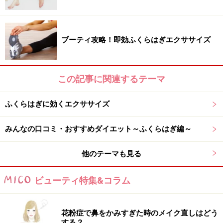
胸の高さで両手を伸ばします。
＜
息を吸って
＞準備。
ブーティ攻略！即効ふくらはぎエクササイズ
この記事に関連するテーマ
ふくらはぎに効くエクササイズ
（２）＜
吐きながら
＞、太ももと床が平行になるよう、
かかとが上がらないところまで腰を下ろしていく。
みんなの口コミ・おすすめダイエット～ふくらはぎ編～
※お尻が膝の高さより
低くならない
よう注意します。
他のテーマも見る
ビューティ特集&コラム
花粉症で鼻をかみすぎた時のメイク直しはどう
（３）姿勢を崩さないよう、ゆっくりとかかとを持ち上
する？