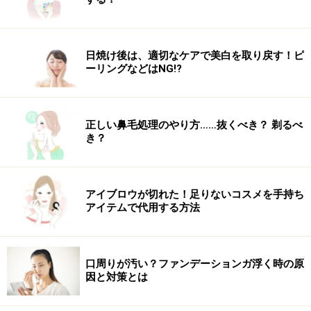
げ、つま先立ちになる。
おへそと背中を引き寄せ、バランスを取り続けます。こ
日焼け後は、適切なケアで美白を取り戻す！ピ
の姿勢で
５呼吸繰り返す
。
ーリングなどはNG!?
正しい鼻毛処理のやり方……抜くべき？ 剃るべ
き？
（※）足首とつま先はこんな感じです。
アイブロウが切れた！足りないコスメを手持ち
アイテムで代用する方法
・記事の内容は効果・効用を保証するものではありませ
ん。
口周りが汚い？ファンデーションガ浮く時の原
・ポーズの目的は病気やケガの診断・治療・回復ではあ
因と対策とは
りません。