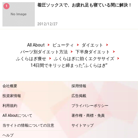
着圧ソックスで、お疲れ足も寝ている間に解決！
1
楽天市場で人気のダイエット用品をチェック！
2012/12/27
>
>
>
All About
ビューティ
ダイエット
>
>
パーツ別ダイエット方法
下半身ダイエット
>
>
ふくらはぎ痩せ
ふくらはぎに効くエクササイズ
14日間でキリッと締まった“ふくらはぎ”
会社概要
採用情報
投資家情報
広告掲載
利用規約
プライバシーポリシー
All Aboutについて
著作権・商標・免責
当サイトの情報についての注意
サイトマップ
ヘルプ