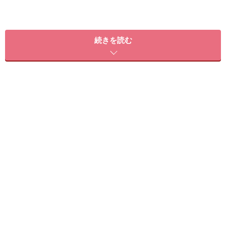
続きを読む
この２つのパーツを整えるには、硬くなっているふくら
はぎやアキレス腱の柔軟性を取り戻すことと、足首を鍛
えることが欠かせません。
普段あまり動かさない箇所なので、はじめは少々難しい
と思いますが、今日から14日間でしっかりとケアしてく
ださいね！