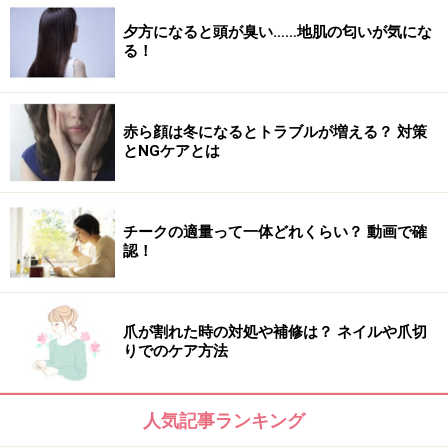
・エクササイズの最中に異変を感じたらすぐに休みまし
夕方になると頭が臭い……地肌の匂いが気にな
ょう。
る！
・妊娠中や生理痛がひどい方は医師に相談してから行っ
てください。
・事故やケガ等についてはオールアバウトは一切責任を
赤ら顔は冬になるとトラブルが増える？ 対策
負いかねます。ケガや故障のないよう十分に注意して行
とNGケアとは
ってください。
※記事内容は執筆時点のものです。最新の内容をご確認くださ
チークの適量って一体どれくらい？ 動画で確
い。
認！
※ダイエットは個人の体質、また、誤った方法による実践に起因
して体調不良を引き起こす場合があります。実践の際には、必ず
自身の体質及び健康状態を十分に考慮したうえで、正しい方法で
おこなってください。また、全ての方への有効性を保証するもの
ではありません。
爪が割れた時の対処や補修は？ ネイルや爪切
りでのケア方法
【編集部おすすめの購入サイト】
人気記事ランキング
Amazonで人気のダイエット用品をチェック！