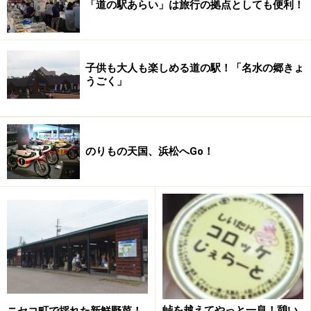
「道の駅あらい」は旅行の拠点としても便利！
子供も大人も楽しめる道の駅！「名水の郷きょ
うごく」
のりもの天国、浜松へGo！
峠を越えてやっと一息！憩い
ニセコ町で採れた新鮮野菜！