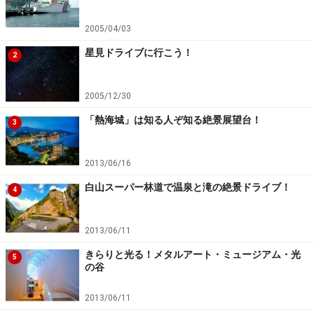
2005/04/03
星見ドライブに行こう！
2
2005/12/30
「熱海城」は知る人ぞ知る絶景展望台！
3
2013/06/16
白山スーパー林道で温泉と滝の絶景ドライブ！
4
2013/06/11
きらりと光る！メタルアート・ミュージアム・光
5
の谷
2013/06/11