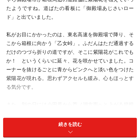
たようですね。道ばたの看板に「御殿場あじさいロー
ド」と出ていました。
私がお目にかかったのは、東名高速を御殿場で降り、そ
こから箱根に向かう「乙女峠」。ふだんはただ通過する
だけのつづら折りの道ですが、そこに紫陽花がこれでも
か！ というくらいに延々、花を咲かせていました。コ
ーナーを抜けるごとに青からピンクへと淡い色をつけた
紫陽花が現れる。思わずアクセルも緩み、心もほっとす
る気分です。
また、別の日には小田原から芦ノ湖方面へと上がる箱根
ターンパイクを通ってみましたが、こちらも紫陽花がお
出迎え。とても得した気分でドライブできます。梅雨明
続きを読む
けまでもう少しですが、雨の季節の気分転換に、あじさ
いロード、いかがですか。