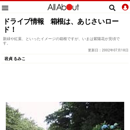
ドライブ情報 箱根は、あじさいロー
ド！
新緑や紅葉、といったイメージの箱根ですが、いまは紫陽花が見頃で
す。
更新日：
2002年07月18日
岩貞 るみこ