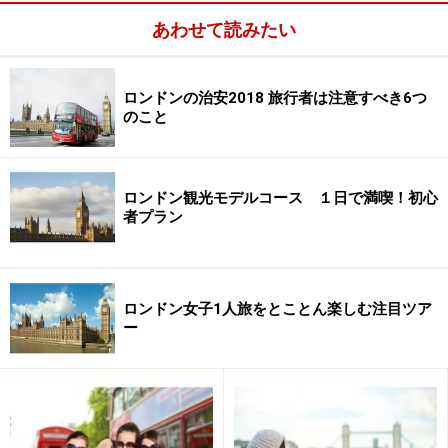
なお、25日は公共の交通機関は終日ストップします。教
あわせて読みたい
会ミサに参加する場合は、徒歩で行ける範囲の教会を選
ぶか、帰りのタクシーを確保してから出かけましょう。
ロンドンの治安2018 旅行者は注意すべき6つ
（参考記事：
「2007年版X'masサバイバルガイド」
）
のこと
＞＞
次のページ
では、期間限定のテーマ・パークと、冬
のセール情報です！
ロンドン観光モデルコース １日で満喫！初心
者プラン
※記事内容は執筆時点のものです。最新の内容をご確認くださ
い。
※海外を訪れる際には最新情報の入手に努め、「
外務省 海外安全
ホームページ
」を確認するなど、安全確保に十分注意を払ってく
ロンドン女子1人旅をとことん楽しむ注目ツア
ださい。
ー
次のページへ
1
/
3