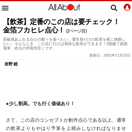
【飲茶】定番のこの店は要チェック！
金箔フカヒレ点心！
(2ページ目)
高級感あふれる点心の数々を食べたい。通常昼だけの飲茶を夜に体験し
たい。そんなとき、この店に行けば美味な飲茶ができます！2階建て路面
電車、終点の停留所近くです。
更新日：
2002年12月25日
岩野 睦
●
少し割高。でも行く価値あり！
さて、この店のコンセプトが創作点心である以上、通常
の飲茶よりもやはり予算を上積みしなければなりませ