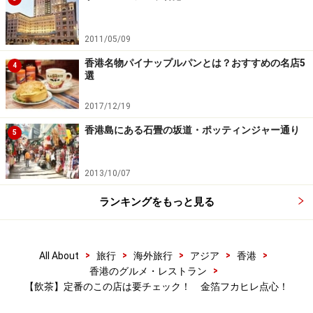
2011/05/09
香港名物パイナップルパンとは？おすすめの名店5
4
選
2017/12/19
香港島にある石畳の坂道・ポッティンジャー通り
5
2013/10/07
ランキングをもっと見る
>
>
>
>
>
All About
旅行
海外旅行
アジア
香港
>
香港のグルメ・レストラン
【飲茶】定番のこの店は要チェック！ 金箔フカヒレ点心！