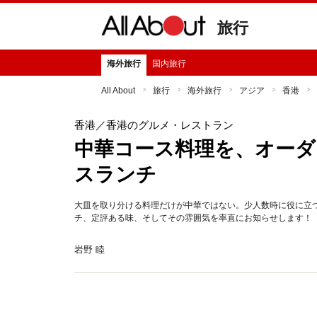
旅行
海外旅行
国内旅行
All About
旅行
海外旅行
アジア
香港
香港
／香港のグルメ・レストラン
中華コース料理を、オーダ
スランチ
大皿を取り分ける料理だけが中華ではない。少人数時に役に立
チ、定評ある味、そしてその雰囲気を率直にお知らせします！
岩野 睦