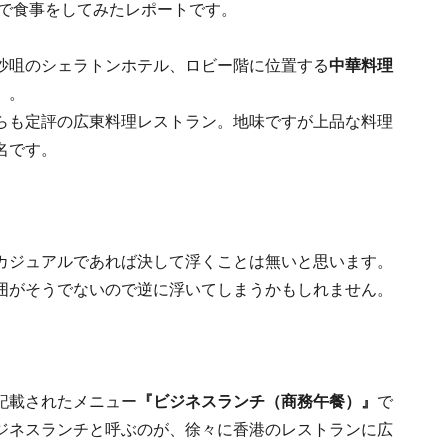
で食事をしてみたレポートです。
沙咀のシェラトンホテル、ロビー階に位置する
中華料理
t』
。
らも定評の広東料理レストラン。地味ですが上品な料理
名です。
カジュアルであれば決して浮くことは無いと思います。
囲がそうでないので逆に浮いてしまうかもしれません。
記載されたメニュー
『ビジネスランチ（商務午餐）』
で
ジネスランチと呼ぶのが、徐々に香港のレストランに広