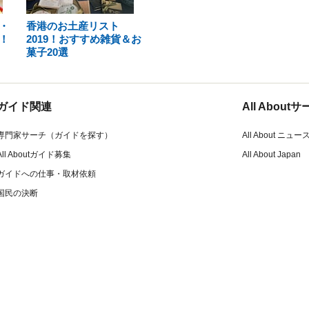
・
香港のお土産リスト
！
2019！おすすめ雑貨＆お
菓子20選
ガイド関連
All Abou
専門家サーチ（ガイドを探す）
All About ニュー
All Aboutガイド募集
All About Japan
ガイドへの仕事・取材依頼
国民の決断