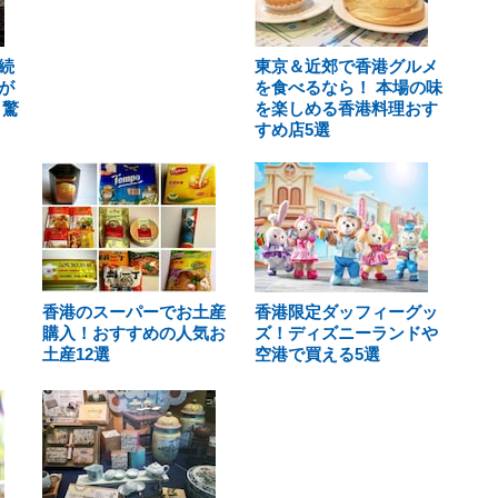
続
東京＆近郊で香港グルメ
が
を食べるなら！ 本場の味
 驚
を楽しめる香港料理おす
すめ店5選
香港のスーパーでお土産
香港限定ダッフィーグッ
購入！おすすめの人気お
ズ！ディズニーランドや
土産12選
空港で買える5選