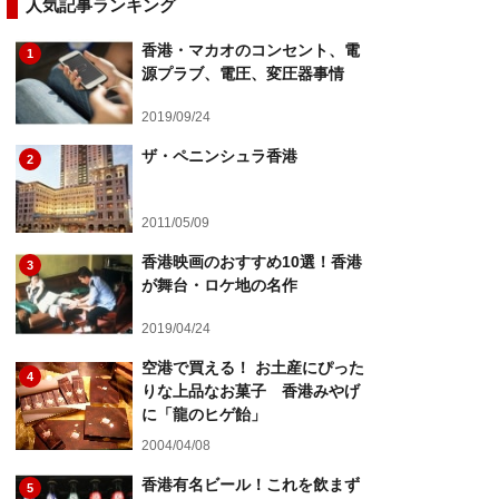
人気記事ランキング
香港・マカオのコンセント、電
1
源プラブ、電圧、変圧器事情
2019/09/24
ザ・ペニンシュラ香港
2
2011/05/09
香港映画のおすすめ10選！香港
3
が舞台・ロケ地の名作
2019/04/24
空港で買える！ お土産にぴった
4
りな上品なお菓子 香港みやげ
に「龍のヒゲ飴」
2004/04/08
香港有名ビール！これを飲まず
5