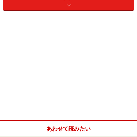
ても、このようなコンセプトのプールって香港には他に
はありません。もったいぶらないで、なにが特別かをご
案内しますね。
まず、このプール、香港に珍しい屋上に屋外プールとし
て設置されています。20階の高さから対岸の香港島の夜
景を見渡し、ビクトリア湾を横切る船が幻想的な光を放
っています。この幻想的なムードを楽しむには夕暮れに
なる6時過ぎくらいにプールに到着するのがいいのでは
ないでしょうか？夕焼けに刻々とかわってゆく光景が皆
様を感動の世界へといざなってくれるでしょう。
あわせて読みたい
飲み物でも注文してプールサイドに寝転んでいるといよ