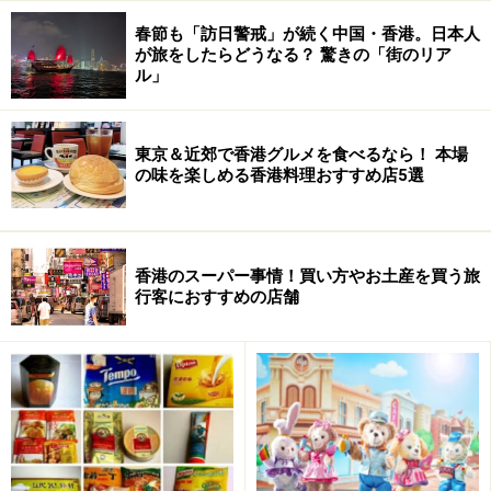
いよ、このプールの世界有数の凄さが発揮される夜が始
春節も「訪日警戒」が続く中国・香港。日本人
まります。是非、ゴーグルを持参してください。何故ゴ
が旅をしたらどうなる？ 驚きの「街のリア
ル」
ーグルが必要なのかというのは次のページでわかりま
す。これは本当に普通では絶対出来ない体験です！
東京＆近郊で香港グルメを食べるなら！ 本場
※記事内容は執筆時点のものです。最新の内容をご確認くださ
の味を楽しめる香港料理おすすめ店5選
い。
※海外を訪れる際には最新情報の入手に努め、「
外務省 海外安全
ホームページ
」を確認するなど、安全確保に十分注意を払ってく
ださい。
香港のスーパー事情！買い方やお土産を買う旅
行客におすすめの店舗
次のページへ
1
/
3