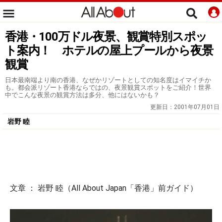
香港・100万ドル夜景、観賞特別スポッ
ト案内！ ホテルの屋上プールから夜景
観賞
日本最南端より南の香港、なぜかリゾートとしての知名度はイマイチか
も。都会派リゾート香港ならではの、夜景観賞スポットをご紹介！世界
中でこんな夜景の観賞方法は多分、他にはないかも？
更新日：
2001年07月01日
岩野 睦
文章 ： 岩野 睦（All About Japan「香港」前ガイド）