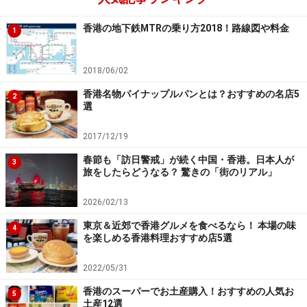
香港の地下鉄MTRの乗り方2018！路線図や料金
1
2018/06/02
香港名物パイナップルパンとは？おすすめの名店5
2
選
2017/12/19
春節も「訪日警戒」が続く中国・香港。日本人が
3
旅をしたらどうなる？ 驚きの「街のリアル」
2026/02/13
東京＆近郊で香港グルメを食べるなら！ 本場の味
4
を楽しめる香港料理おすすめ店5選
2022/05/31
香港のスーパーでお土産購入！おすすめの人気お
5
土産12選