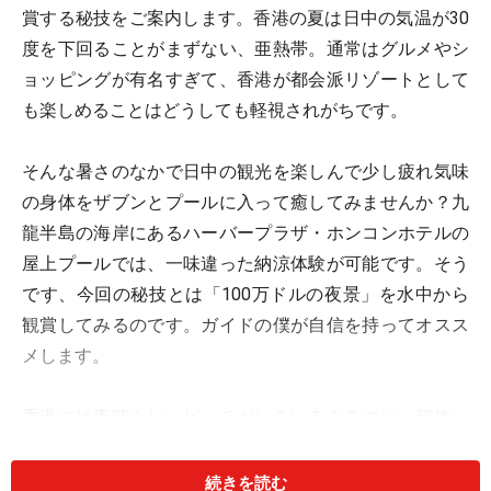
賞する秘技をご案内します。香港の夏は日中の気温が30
度を下回ることがまずない、亜熱帯。通常はグルメやシ
ョッピングが有名すぎて、香港が都会派リゾートとして
も楽しめることはどうしても軽視されがちです。
そんな暑さのなかで日中の観光を楽しんで少し疲れ気味
の身体をザブンとプールに入って癒してみませんか？九
龍半島の海岸にあるハーバープラザ・ホンコンホテルの
屋上プールでは、一味違った納涼体験が可能です。そう
です、今回の秘技とは「100万ドルの夜景」を水中から
観賞してみるのです。ガイドの僕が自信を持ってオスス
メします。
香港には素晴らしいビーチがいろいろあるのに、何故、
僕がプールを今回紹介するのかというと、このプールが
とにかく普通じゃないからです。香港中のホテルを探し
続きを読む