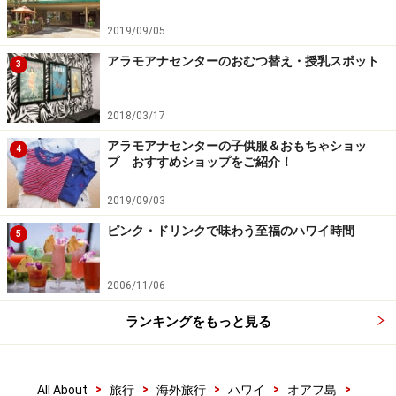
2019/09/05
アラモアナセンターのおむつ替え・授乳スポット
3
2018/03/17
アラモアナセンターの子供服＆おもちゃショッ
4
プ おすすめショップをご紹介！
2019/09/03
ピンク・ドリンクで味わう至福のハワイ時間
5
2006/11/06
ランキングをもっと見る
>
>
>
>
>
All About
旅行
海外旅行
ハワイ
オアフ島