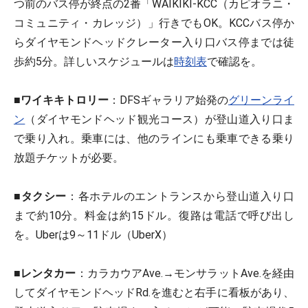
つ前のバス停が終点の2番「WAIKIKI-KCC（カピオラニ・
コミュニティ・カレッジ）」行きでもOK。KCCバス停か
らダイヤモンドヘッドクレーター入り口バス停までは徒
歩約5分。詳しいスケジュールは
時刻表
で確認を。
■
ワイキキトロリー
：DFSギャラリア始発の
グリーンライ
ン
（ダイヤモンドヘッド観光コース）が登山道入り口ま
で乗り入れ。乗車には、他のラインにも乗車できる乗り
放題チケットが必要。
■
タクシー
：各ホテルのエントランスから登山道入り口
まで約10分。料金は約15ドル。復路は電話で呼び出し
を。Uberは9～11ドル（UberX）
■
レンタカー
：カラカウアAve.→モンサラットAve.を経由
してダイヤモンドヘッドRd.を進むと右手に看板があり、