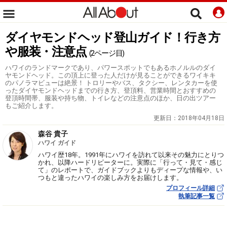
ダイヤモンドヘッド登山ガイド！行き方
や服装・注意点
(2ページ目)
ハワイのランドマークであり、パワースポットでもあるホノルルのダイ
ヤモンドヘッド。この頂上に登った人だけが見ることができるワイキキ
のパノラマビューは絶景！ トロリーやバス、タクシー、レンタカーを使
ったダイヤモンドヘッドまでの行き方、登頂料、営業時間とおすすめの
登頂時間帯、服装や持ち物、トイレなどの注意点のほか、日の出ツアー
もご紹介します。
更新日：
2018年04月18日
森谷 貴子
ハワイ ガイド
ハワイ歴18年。1991年にハワイを訪れて以来その魅力にとりつ
かれ、以降ハードリピーターに。実際に「行って・見て・感じ
て」のレポートで、ガイドブックよりもディープな情報や、い
つもと違ったハワイの楽しみ方をお届けします。
プロフィール詳細
執筆記事一覧