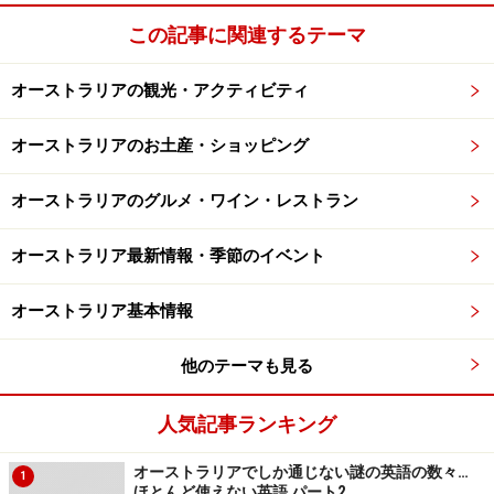
23cm。
この記事に関連するテーマ
●
ジェットスター航空
（日本）
オーストラリアの観光・アクティビティ
オーストラリアのお土産・ショッピング
【関連記事】
▼
緊急報告！格安ジェットスター本音搭乗レポ
オーストラリアのグルメ・ワイン・レストラン
▼
破格！関空-シドニー往復2万円航空券の中身
▼
また出た激安！オーストラリア往復2万円
オーストラリア最新情報・季節のイベント
※記事内容は執筆時点のものです。最新の内容をご確認くださ
オーストラリア基本情報
い。
※海外を訪れる際には最新情報の入手に努め、「
外務省 海外安全
ホームページ
」を確認するなど、安全確保に十分注意を払ってく
他のテーマも見る
ださい。
人気記事ランキング
オーストラリアでしか通じない謎の英語の数々…
1
ほとんど使えない英語 パート2