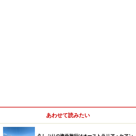
ら値引きをする、というもの。割引額は、オーストラリ
ア国内線で片道10豪ドル、国際線は片道20豪ドルとなっ
ています。
さらに安くなるジェットセーバー・ライト
とは？
このジェットセーバー・ライト割引で乗るためには、旅
行前にやっておかなければならないことがあります。そ
れは、荷物を少なくすること。このジェットセーバー・
ライトは、キャリー・オン・バゲッジ＝手荷物のみの乗
客に適用される割引のため、機内持ち込み荷物のみにす
あわせて読みたい
る必要があるのです。
久しぶりの海外旅行はオーストラリア・ケアン