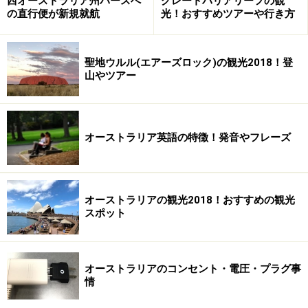
西オーストラリア州パースへ
グレートバリアリーフの観
もちろんOK。
の直行便が新規就航
光！おすすめツアーや行き方
ちなみにジェットセーバー・ライト適用の手荷物は、通
常の機内持ち込み可能サイズで、最大10kgまで(
*
)。旅行
聖地ウルル(エアーズロック)の観光2018！登
山やツアー
荷物をコンパクトにまとめられる達人ならお得！です
ね。
ジェットセーバー・ライト割引第一弾は、オーストラリ
オーストラリア英語の特徴！発音やフレーズ
ア国内で2月19日20時から発売開始。5月3日から6月3日
搭乗分の該当フライトに適用される予定です。その後
は、おそらく不定期のセール時などに行われるものと思
オーストラリアの観光2018！おすすめの観光
スポット
いますので、公式サイトをこまめにチェックしてみてく
ださい。
オーストラリアのコンセント・電圧・プラグ事
(
*
)＝ジェットスター航空の通常規定では、機内持ち込み
情
は7kgまで。バッグのサイズは、最大56cm x 36cm x