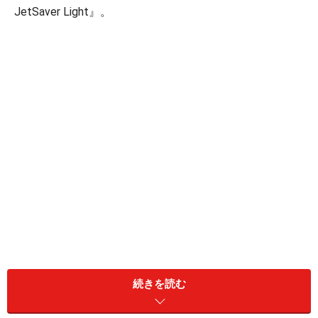
JetSaver Light』。
もともとセール時に売り出される格安チケットを『ジェ
続きを読む
ットセーバー』と呼びますが、今回導入される割引運賃
は、セール時以外の通常運賃であっても更にその価格か