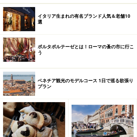
イタリア生まれの有名ブランド人気＆老舗10
選
ポルタポルテーゼとは！ローマの蚤の市に行こ
う
ベネチア観光のモデルコース 1日で巡る欲張り
プラン