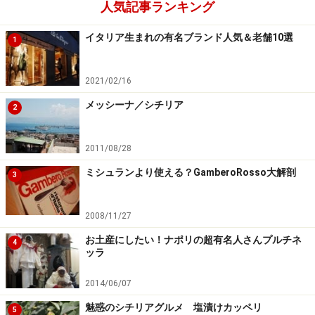
人気記事ランキング
イタリア生まれの有名ブランド人気＆老舗10選
1
2021/02/16
メッシーナ／シチリア
2
2011/08/28
ミシュランより使える？GamberoRosso大解剖
3
2008/11/27
お土産にしたい！ナポリの超有名人さんプルチネ
4
ッラ
2014/06/07
魅惑のシチリアグルメ 塩漬けカッペリ
5