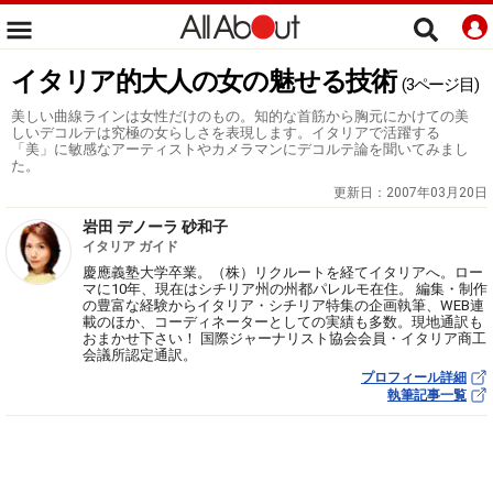
イタリア的大人の女の魅せる技術
(3ページ目)
美しい曲線ラインは女性だけのもの。知的な首筋から胸元にかけての美
しいデコルテは究極の女らしさを表現します。イタリアで活躍する
「美」に敏感なアーティストやカメラマンにデコルテ論を聞いてみまし
た。
更新日：
2007年03月20日
岩田 デノーラ 砂和子
イタリア ガイド
慶應義塾大学卒業。（株）リクルートを経てイタリアへ。ロー
マに10年、現在はシチリア州の州都パレルモ在住。 編集・制作
の豊富な経験からイタリア・シチリア特集の企画執筆、WEB連
載のほか、コーディネーターとしての実績も多数。現地通訳も
おまかせ下さい！ 国際ジャーナリスト協会会員・イタリア商工
会議所認定通訳。
プロフィール詳細
執筆記事一覧