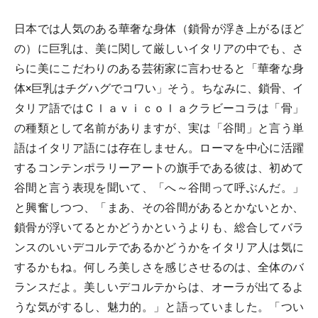
日本では人気のある華奢な身体（鎖骨が浮き上がるほど
の）に巨乳は、美に関して厳しいイタリアの中でも、さ
らに美にこだわりのある芸術家に言わせると「華奢な身
体×巨乳はチグハグでコワい」そう。ちなみに、鎖骨、イ
タリア語ではＣｌａｖｉｃｏｌａクラビーコラは「骨」
の種類として名前がありますが、実は「谷間」と言う単
語はイタリア語には存在しません。ローマを中心に活躍
するコンテンポラリーアートの旗手である彼は、初めて
谷間と言う表現を聞いて、「へ～谷間って呼ぶんだ。」
と興奮しつつ、「まあ、その谷間があるとかないとか、
鎖骨が浮いてるとかどうかというよりも、総合してバラ
ンスのいいデコルテであるかどうかをイタリア人は気に
するかもね。何しろ美しさを感じさせるのは、全体のバ
ランスだよ。美しいデコルテからは、オーラが出てるよ
うな気がするし、魅力的。」と語っていました。「つい