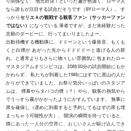
り関係なく、 地元対決！といった趣が色濃く、ローマ人
なら誰もが注目する試合だそうです（BYローマ人）。 す
っかり
セリエＡの観戦する観客ファン（サッカーファン
ではない）
になっている 筆者ですが、まだ未経験だった
念願のダービーに、行ってまいりましたよー。
出動待機する機動隊に、ドドーンという爆発音、もくも
くと白煙が あがった先からドドドドーと逃げる人の群
れ。と通常よりもさらに物々しい雰囲気に 包まれたロー
マスタジアムオリンピコは、20時30分の試合開始にもか
かわらず、 私たちが到着した19時にはすでに黒山の人だ
かりができていました。お祭り気分いっぱいのスタジア
ムは、 煙幕やらタバコの煙（？）やら、観客の熱気やら
でうっすら霧がかかったようにかすんでいます。 無事に
席を確保し（遅めに到着すると予約してるはずの席も埋
まっちゃう可能性が大）、 開演の瞬間を待っていると、
隣にあった一人分の空席に、おじいさんが駆け込んでき