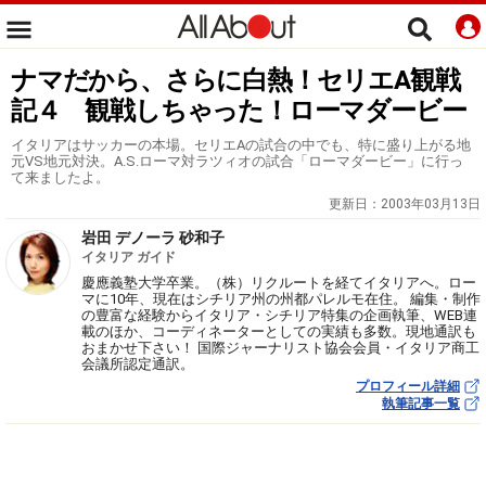
ナマだから、さらに白熱！セリエA観戦
記４ 観戦しちゃった！ローマダービー
イタリアはサッカーの本場。セリエAの試合の中でも、特に盛り上がる地
元VS地元対決。A.S.ローマ対ラツィオの試合「ローマダービー」に行っ
て来ましたよ。
更新日：
2003年03月13日
岩田 デノーラ 砂和子
イタリア ガイド
慶應義塾大学卒業。（株）リクルートを経てイタリアへ。ロー
マに10年、現在はシチリア州の州都パレルモ在住。 編集・制作
の豊富な経験からイタリア・シチリア特集の企画執筆、WEB連
載のほか、コーディネーターとしての実績も多数。現地通訳も
おまかせ下さい！ 国際ジャーナリスト協会会員・イタリア商工
会議所認定通訳。
プロフィール詳細
執筆記事一覧