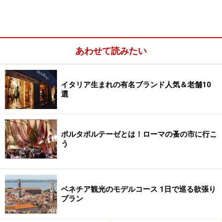
試合展開がよくわかりました。
解説になってますから
ね。ちなみに、後半終了 ギリギリの選手交代でカッサー
ノが入ってくると「最近髪切ったのよねー！」などと、
選手の 近況報告の解説も付いて、なかなかよかったで
あわせて読みたい
す。
トッティ王子様は出演するのか？次ページへ続く・・・
イタリア生まれの有名ブランド人気＆老舗10
※記事内容は執筆時点のものです。最新の内容をご確認くださ
選
い。
※海外を訪れる際には最新情報の入手に努め、「
外務省 海外安全
ホームページ
」を確認するなど、安全確保に十分注意を払ってく
ださい。
ポルタポルテーゼとは！ローマの蚤の市に行こ
う
次のページへ
1
/
2
ベネチア観光のモデルコース 1日で巡る欲張り
プラン