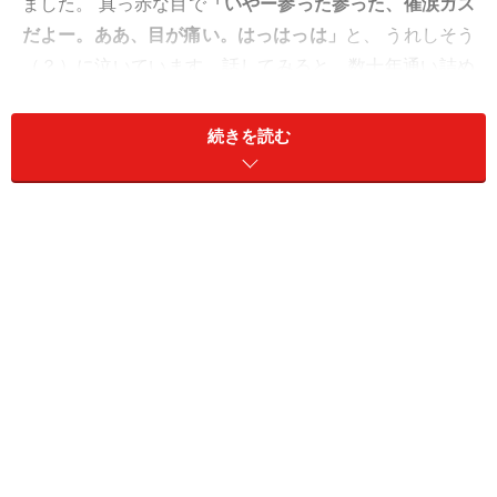
ました。 真っ赤な目で
「いやー参った参った、催涙ガス
だよー。ああ、目が痛い。はっはっは」
と、 うれしそう
（？）に泣いています。話してみると、数十年通い詰め
ている年季の入ったロマニスタ（ローマファン）だそう
で、 孫の活躍を見守るように、催涙ガスでチクチクする
続きを読む
目を細めながら観戦されていました。 きっと奥さんに文
句言われながら毎週末サッカー観戦にき続けてるんだろ
うなーと、 勝手にしみじみ。
今回はトリブナ（メインスタンド）席でしたので、周囲
は割りと落ち着いたお客さんが多かった ようですが、叫
び系の応援は相変わらず。特に今回のヒットは後方席の
おばあさん二人組み。 そんな声出しつづけてると、血管
切れるんじゃあ・・と心配になるほど、試合中ほっとん
ど 叫んでいらっしゃいました。「さーいけー！あー何や
ってんだ―！」から「ホラホラ！カフ―に パス出して―！
カフ―が呼んでるでしょー！！」と、細かく。
おかげで