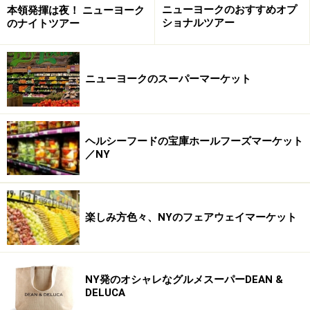
ニューヨークのおすすめオプ
本領発揮は夜！ ニューヨーク
峰としてのスティタスを維持しています。
ショナルツアー
のナイトツアー
メニューは全てがお任せコース。アメリカのレストラン
にしては一皿一皿の量も少なめなのでコース料理もおい
ニューヨークのスーパーマーケット
しくいただけます。フランス、アメリカ、日本の食材も
ふんだんに取り入れられた魚料理に、最高レベルサービ
スでゆっくりくつろぎながら晩餐が楽しめます。
ヘルシーフードの宝庫ホールフーズマーケット
／NY
Le Bernardin
英語オフィシャルウェッブサイト
：
http://www.le-
bernardin.com
楽しみ方色々、NYのフェアウェイマーケット
営業時間
：日曜休
ランチ 月～金 午後12時～2時半
ディナー 月～木 午後5時15分～10時半
NY発のオシャレなグルメスーパーDEAN &
金・土 午後5時15分～11時
DELUCA
予算
：お任せコース＄105～(税・サービス・飲み物除