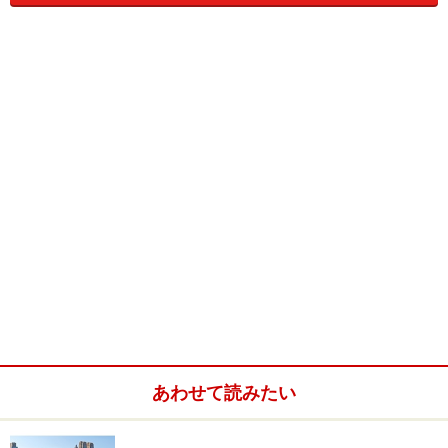
年には星がなくなるということも日常茶飯事です。
三ツ星レストランとは「類なき料理で、そのレストラン
のために旅行をする価値がある」というカテゴリーに入
るもので、パリでも三ツ星がもらえるのは5件程に限ら
れます。ニューヨークは2007年度版で3件のレストラン
が三ツ星に輝いています。
あわせて読みたい