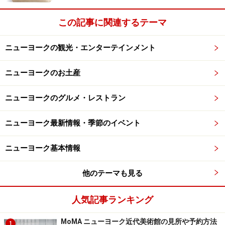
く）
この記事に関連するテーマ
住所
：155 W. 51st St. New York, NY
地図
：
Yahoo! Maps
ニューヨークの観光・エンターテインメント
アクセス
：地下鉄B/D/F/V線47-50 Sts/Rockefeller
Center駅から徒歩3分
ニューヨークのお土産
電話
:(212) 554-1515
ニューヨークのグルメ・レストラン
⇒
次ページ
は2年前にオープンして一世を風靡したお店
をご紹介
ニューヨーク最新情報・季節のイベント
※記事内容は執筆時点のものです。最新の内容をご確認くださ
ニューヨーク基本情報
い。
※海外を訪れる際には最新情報の入手に努め、「
外務省 海外安全
ホームページ
」を確認するなど、安全確保に十分注意を払ってく
他のテーマも見る
ださい。
人気記事ランキング
次のページへ
1
/
3
MoMA ニューヨーク近代美術館の見所や予約方法
1