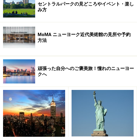
セントラルパークの見どころやイベント・楽し
み方
シーフードの最高峰『ル・ベルナルディ
ン』
MoMA ニューヨーク近代美術館の見所や予約
方法
厳しいミシュランガイドの意見を参考にニューヨーク・レ
ストラン選び
頑張った自分へのご褒美旅！憧れのニューヨー
クへ
最高のシーフードを食べるならここ、ル・ベルナルディ
ン 写真提供：Le Bernardin
ザガット・ニューヨーク・ガイドの2006年のトップレス
トランの一つ、そしてニューヨーク・タイムズの4つ星
レストランにも選ばれている『ル・ベルナルディン』が
見事三ツ星に輝きました。『ル・ベルナルディン』は20
年間に渡って、フレンチ・シーフードレストランの最高