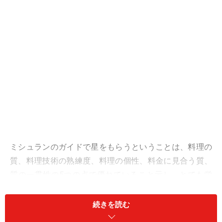
ミシュランのガイドで星をもらうということは、料理の
質、料理技術の熟練度、料理の個性、料金に見合う質、
質の一貫性の5つの点で優れていること示し、とても栄
誉のあることです。ミシュランの審査はとても厳しいこ
とで有名で、フランスの大きな都市でも一つ星すら一件
続きを読む
もないというところもあったり、料理の味が落ちると翌