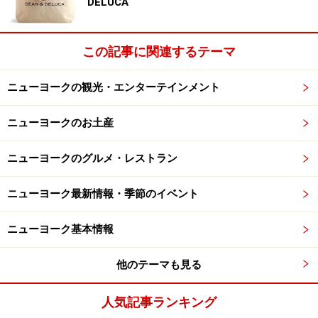
ケード棟に入ると、そこには今まで見た中で、一番大き
DELUCA
い人口滝が勢いよく流れ、熱帯の植物も生い茂ってい
て、別世界に入ったような錯覚を覚えました。
この記事に関連するテーマ
ニューヨークの観光・エンターテインメント
バルコニーで滝を見ながら朝食も楽しめる
ニューヨークのお土産
部屋のアメニティも完備。コーヒーメーカー、大型テレ
ニューヨークのグルメ・レストラン
ビ、CDプレーヤー付アラームラジオ、ヘアードライヤ
ー、アイロン、金庫、その他洗面台付き化粧コーナーが
ニューヨーク最新情報・季節のイベント
浴室の隣に設置。部屋内の家具は落ち着いた色で重厚感
にあふれ、バルコニーには丸テーブルと椅子が2個置か
ニューヨーク基本情報
れ、朝食を食べるスペースにぴったりでした。
他のテーマも見る
その夜は早速バルコニーのドアを開けて、一晩中聞こえ
人気記事ランキング
る心地よい滝の水音を聞きながら眠りました。