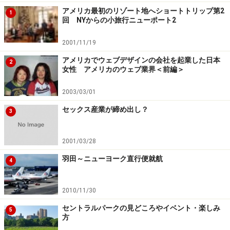
アメリカ最初のリゾート地へショートトリップ第2
1
回 NYからの小旅行ニューポート2
⇒次ページはリバークルーズやコンサバトリー・ガーデ
ンについて紹介します
2001/11/19
※記事内容は執筆時点のものです。最新の内容をご確認くださ
アメリカでウェブデザインの会社を起業した日本
2
い。
女性 アメリカのウェブ業界＜前編＞
※海外を訪れる際には最新情報の入手に努め、「
外務省 海外安全
ホームページ
」を確認するなど、安全確保に十分注意を払ってく
2003/03/01
ださい。
セックス産業が締め出し？
3
次のページへ
1
/
2
2001/03/28
羽田～ニューヨーク直行便就航
4
2010/11/30
セントラルパークの見どころやイベント・楽しみ
5
方