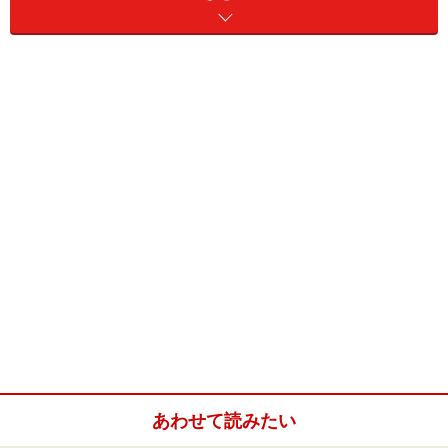
テネシー州、ゲイロード・オプリーランド・ホテルリゾ
ートは、全米一のコンベンションセンターを持ち、2881
室のゲストルームのある、巨大リゾートです。
アメリカ人の友人曰く、「アメリカのスケール]]を感じさ
せるなら、こういうホテルを日本人に紹介しなき
ゃ・・・ということで、今回ニューヨークから航空機で
約2時間、テネシー州ナッシュビルに週末旅行に行って
きました。
といっても、ホテル敷地内ではなく、ホテル
屋内
に川が
流れているとか、その川でクルーズができるとか、13メ
ートルの滝があるというのは、なぜか信じがたく[[行って
あわせて読みたい
みないとわからない」と少々疑いの気持ちでした(!)