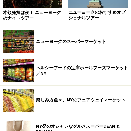
カスケード棟、部屋からの眺め
ニューヨークのおすすめオプ
本領発揮は夜！ ニューヨーク
ショナルツアー
のナイトツアー
ナッシュビル空港からホテルのシャトルバスで約20分
で、ゲイロード・オプリーランド・リゾートに到着。巨
ニューヨークのスーパーマーケット
大なホテルにありがちな喧騒感はなく、南部の格式を感
じるゆったりとした感じを受けました。
ヘルシーフードの宝庫ホールフーズマーケット
／NY
ホテルは大きく分けて、カスケード、デルタ、マグノリ
ア、ガーデン・コンサーバトリー（温室庭園)、コンベン
ションセンターの5つの巨大アトリウムに分かれていま
す。
楽しみ方色々、NYのフェアウェイマーケット
ホテルフロントから一番近い、カスケードのバルコニー
付きお部屋にチェックイン。ホテルロビーから一歩カス
NY発のオシャレなグルメスーパーDEAN &