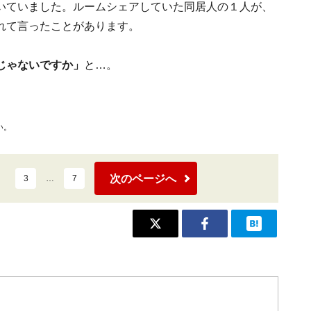
いていました。ルームシェアしていた同居人の１人が、
れて言ったことがあります。
じゃないですか」
と…。
い。
次のページへ
3
…
7