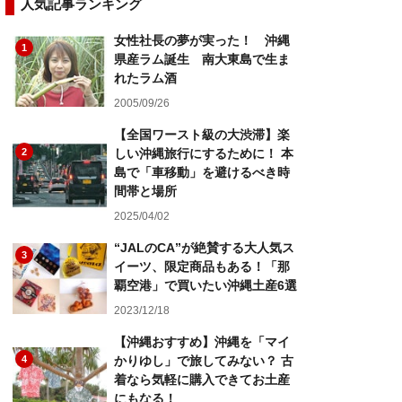
人気記事ランキング
女性社長の夢が実った！ 沖縄
1
県産ラム誕生 南大東島で生ま
れたラム酒
2005/09/26
【全国ワースト級の大渋滞】楽
2
しい沖縄旅行にするために！ 本
島で「車移動」を避けるべき時
間帯と場所
2025/04/02
“JALのCA”が絶賛する大人気ス
3
イーツ、限定商品もある！「那
覇空港」で買いたい沖縄土産6選
2023/12/18
【沖縄おすすめ】沖縄を「マイ
4
かりゆし」で旅してみない？ 古
着なら気軽に購入できてお土産
にもなる！