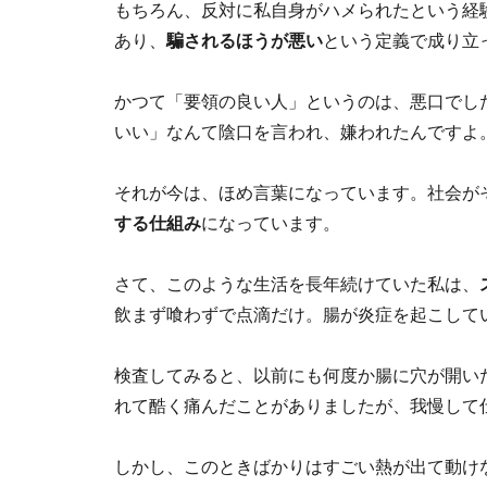
もちろん、反対に私自身がハメられたという経
あり、
騙されるほうが悪い
という定義で成り立
かつて「要領の良い人」というのは、悪口でし
いい」なんて陰口を言われ、嫌われたんですよ
それが今は、ほめ言葉になっています。社会が
する仕組み
になっています。
さて、このような生活を長年続けていた私は、
飲まず喰わずで点滴だけ。腸が炎症を起こして
検査してみると、以前にも何度か腸に穴が開い
れて酷く痛んだことがありましたが、我慢して
しかし、このときばかりはすごい熱が出て動け