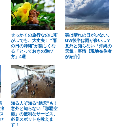
せっかくの旅行なのに雨
実は晴れの日が少ない、
が…でも、大丈夫！ “雨
GW後半は雨が多い…？
の日の沖縄”が楽しくな
意外と知らない「沖縄の
る「とっておきの遊び
天気」事情【現地在住者
方」4選
が紹介】
満
知る人ぞ知る“絶景”も！
住者
意外と知らない「那覇空
ス
港」の便利なサービス、
せ
必見スポットを教えま
す！