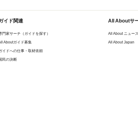
ガイド関連
All Abou
専門家サーチ（ガイドを探す）
All About ニュー
All Aboutガイド募集
All About Japan
ガイドへの仕事・取材依頼
国民の決断