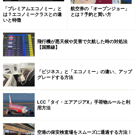
「プレミアムエコノミー」と
航空券の「オープンジョー」
は？エコノミークラスとの違
とは？予約と買い方
いと特徴
パスポートの更新には土・日・祝日を除い
た6日間必要
飛行機が悪天候や災害で欠航した時の対処法
【国際線】
エジプトへの入国にはビザが必要です。出発前に日本で
取得もしくはカイロ空港到着時に取得することもできま
「ビジネス」と「エコノミー」の違い、アップ
グレードする方法
す（写真はギザのピラミッドとスフィンクス）
もし、パスポートが切れてしまった場合や有効期限が残
っているが訪問国で規定されている残存期間を下回って
LCC「タイ・エアアジアX」手荷物ルールと利
いる場合、パスポートの更新が必要になりますが、東京
用方法
都では、特別な事情での緊急発給を除き、土・日・祝
日・年末年始（12月29日～1月3日）を除いた6日間の日
数を要します。つまり、土・日・祝日を含めると、8日
空港の保安検査場をスムーズに通過する方法！