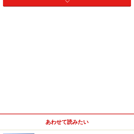
旅行会社のカウンターなどで手配をする場合は、パスポ
ートのコピーを提出したり、「パスポートの有効期限は
大丈夫ですか？」と声をかけてもらうケースが多いの
で、一度はパスポートに目を通すことになり、有効期限
切れをほぼ回避できますが、ネットで航空券を予約する
場合、ネット上もしくは予約後に送られてくるメールに
パスポートに関する注意点が記載されているものの、そ
こまで気を留めないことが多いようです。
もし空港で気づき、予約変更不可の航空券を購入してい
た場合、原則、キャンセル料を支払いすることにもなり
あわせて読みたい
ます。特に出発直前ということで、キャンセル料も高く