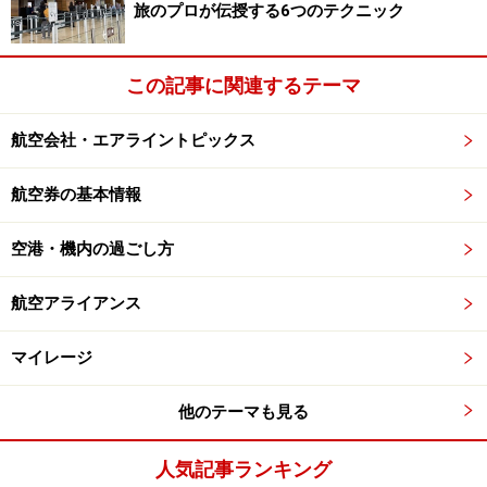
旅のプロが伝授する6つのテクニック
～9日程度かかることになります。
この記事に関連するテーマ
次のページ
では、どのタイミングでパスポートを更新す
るのがベストであるのか？について取り上げます。
航空会社・エアライントピックス
※記事内容は執筆時点のものです。最新の内容をご確認くださ
航空券の基本情報
い。
※海外を訪れる際には最新情報の入手に努め、「
外務省 海外安全
ホームページ
」を確認するなど、安全確保に十分注意を払ってく
空港・機内の過ごし方
ださい。
航空アライアンス
次のページへ
1
/
2
マイレージ
他のテーマも見る
人気記事ランキング