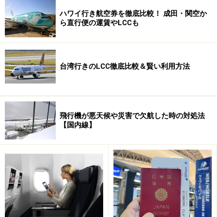
なり、余計な出費がかさんでしまいます。特に久しぶり
ハワイ行き航空券を徹底比較！ 成田・関空か
に海外へ行く時などにこういったケースが多いようで
ら直行便の運賃やLCCも
す。ネット時代で予約が便利になる反面、利用者自身の
責任が増すことになります。
ネット予約＝自己責任
とい
う構図が成立すると思います。
台湾行きのLCC徹底比較＆賢い利用方法
飛行機が悪天候や災害で欠航した時の対処法
【国内線】