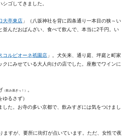
ハシゴしてきました。
口大亭東店
」（八坂神社を背に四条通り一本目の狭～い
と並んだおばんざい、食べて飲んで、本当に2千円。い
スコルピオーネ祇園店
」。犬矢来、通り庭、坪庭と町家
ックにみせている大人向けの店でした。座敷でワインに
げ
。
（飲み過ぎっ！）
をゆるさず）
ました。お寺の多い京都で、飲みすぎには気をつけまし
なりますが、要所に街灯が点いています。ただ、女性で夜