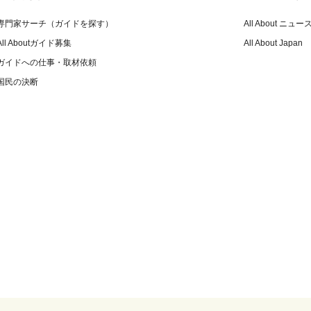
専門家サーチ（ガイドを探す）
All About ニュー
All Aboutガイド募集
All About Japan
ガイドへの仕事・取材依頼
国民の決断