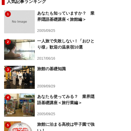
人気記事ランキング
あなたも知っていますか？ 業
1
界隠語基礎講座＜旅館編＞
2005/09/25
一人旅で失敗しない！「おひと
2
り様」歓迎の温泉宿10選
2017/06/16
旅館の基礎知識
3
2009/09/29
あなたも使ってみる？ 業界隠
4
語基礎講座＜旅行業編＞
2005/09/25
旅館に泊まる高校は甲子園で強
5
い！