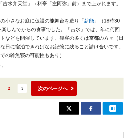
「吉水弁天堂」（料亭「左阿弥」前）まで上がれます。
水の小さなお庭に仮設の能舞台を造り「
薪能
」（18時30
）を楽しんでからの食事でした。「吉水」では、年に何回
ートなどを開催しています。観客の多くは京都の方々（日
んな日に宿泊できればなお記憶に残ること請け合いです。
間での雑魚寝の可能性もあり）
い。
次のページへ
2
3