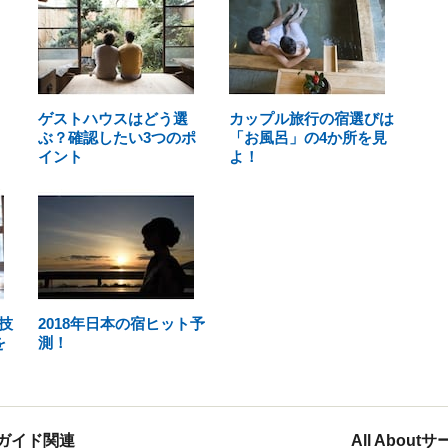
ゲストハウスはどう選
カップル旅行の宿選びは
ぶ？確認したい3つのポ
「お風呂」の4か所を見
イント
よ！
技
2018年日本の宿ヒット予
を
測！
ガイド関連
All Abou