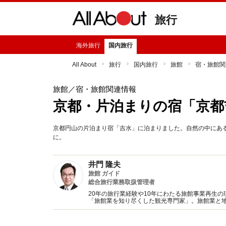
旅行
海外旅行
国内旅行
All About
旅行
国内旅行
旅館
宿・旅館関
旅館
／宿・旅館関連情報
京都・片泊まりの宿「京都
京都円山の片泊まり宿「吉水」に泊まりました。自然の中にあ
に。
井門 隆夫
旅館 ガイド
総合旅行業務取扱管理者
20年の旅行業経験や10年にわたる旅館事業再生の
「旅館業を知り尽くした観光専門家」。旅館業と
支援しています。高崎経済大学地域政策学部観光