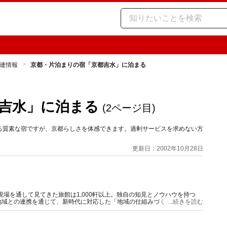
連情報
京都・片泊まりの宿「京都吉水」に泊まる
吉水」に泊まる
(2ページ目)
る質素な宿ですが、京都らしさを体感できます。過剰サービスを求めない方
更新日：2002年10月28日
現場を通して見てきた旅館は1,000軒以上。独自の知見とノウハウを持つ
地域との連携を通じて、新時代に対応した「地域の仕組みづくり」の実践を
...続きを読む
政策学科准教授。