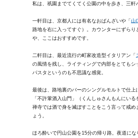
私は、祇園までてくてく公園の中を歩き、三軒
一軒目は、京都人には有名なおばんざいや「
山
路地を右に入ってすぐ）。カウンターにずらり
や、ここはおすすめです。
二軒目は、最近流行の町家改造型イタリアン「
の風情を残し、ライティングで内部をとてもシ
パスタというのも不思議な感覚。
最後は、路地裏のバーのシングルモルトで仕上
「不許葷酒入山門」（くんしゅさんもんにいる
禅寺では酒で身を滅ぼすことをこう言って戒め
ょう。
ほろ酔いで円山公園を15分の帰り路。夜道に