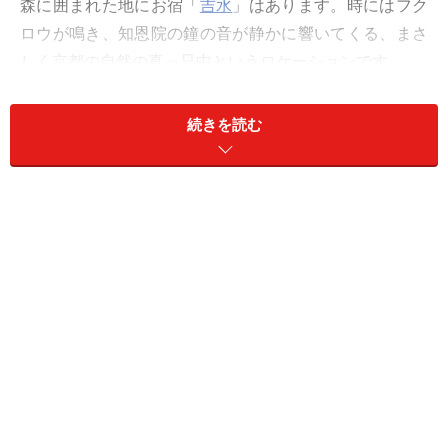
森に囲まれた地にお宿「
吉水
」はあります。時にはフク
ロウが鳴き、知恩院の鐘の音が静かに響いてくる、まさ
しく京都の自然の真っ只中というロケーションです。
チェックインは午後３時。
続きを読む
明るいスタッフの方に迎えられ、案内されるお部屋は1
階、2階に大小12室。ほとんどのお部屋にトイレと洗面
所は付いています。
100年以上の歴史をもつ木造家屋ですので、天井もそう
高くなく狭い感じで、床もぎしぎしいいますが、それは
それで古きよき京都の趣として受け止めましょう。
女将の中川誼美さんは、もともと京都大好きの東京人。
四年前、好きな京都に別荘をと、この宿を買い受けま
す。しかし、円山公園の中で住む限りはなんらか営業す
ることが必要でした。そこで、自らの旅体験をもとに