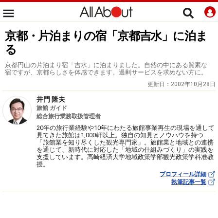
京都・片泊まりの宿「京都吉水」に泊ま
る
京都円山の片泊まり宿「吉水」に泊まりました。自然の中にある質素な
宿ですが、京都らしさを体感できます。過剰サービスを求めない方に。
更新日：
2002年10月28日
井門 隆夫
旅館 ガイド
総合旅行業務取扱管理者
20年の旅行業経験や10年にわたる旅館事業再生の現場を通して
見てきた旅館は1,000軒以上。独自の知見とノウハウを持つ
「旅館業を知り尽くした観光専門家」。旅館業と地域との連携
を通じて、新時代に対応した「地域の仕組みづくり」の実践を
支援しています。高崎経済大学地域政策学部観光政策学科准教
授。
プロフィール詳細
執筆記事一覧