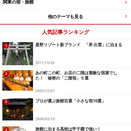
関東の宿・旅館
他のテーマも見る
人気記事ランキング
星野リゾート新ブランド 「界 出雲」に泊まる
1
2011/10/26
あの町この町、お店の二階は素敵な宿屋でし
2
た！ 秘密の「二階宿」５選
2003/12/07
プロが選ぶ旅館百選「小さな宿10選」
3
2008/02/10
旅館に泊まる高校は甲子園で強い！
4