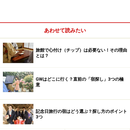
「自宅感覚で寛げる」宿として「吉水」を開業。これま
でに、欧米のアーティストや、京都の有名な能役者、も
ちろん旅好きの常連さんなど多くの方に支えられ、今に
至っています。
あわせて読みたい
※記事内容は執筆時点のものです。最新の内容をご確認くださ
い。
旅館で心付け（チップ）は必要ない！その理由
とは？
次のページへ
1
/
3
GWはどこに行く？直前の「宿探し」3つの極
意
記念日旅行の宿はどう選ぶ？探し方のポイント
3つ