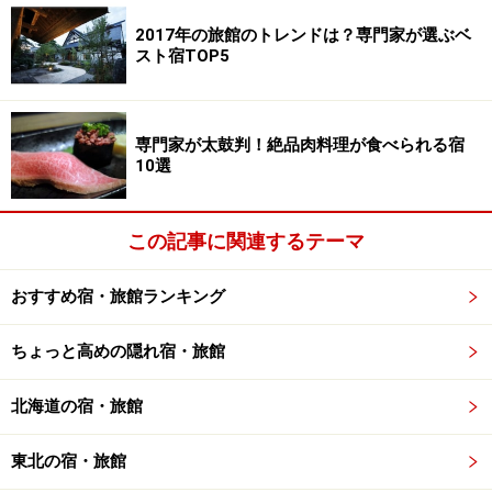
2017年の旅館のトレンドは？専門家が選ぶベ
スト宿TOP5
宝巌堂。「うえの湯＋したの湯」と「おくの湯」は一日交替
の男女入れ替え制。
専門家が太鼓判！絶品肉料理が食べられる宿
10選
湯治場系の宿で、オススメをもう一つ。宮城県東鳴子温
泉の「
旅館大沼
」。東北随一の良泉が湧き、内湯の種類
は何と7種類。観光する時間も惜しんで一人の時間を過
この記事に関連するテーマ
ごすには最適です。伝統の混浴風呂もあり、女性専用の
時間帯もあるので安心です。
おすすめ宿・旅館ランキング
ちょっと高めの隠れ宿・旅館
こちらには、貸し切り風呂もあるのですが、宿とは離れ
た森の中。そもそも、温泉を目的にきている一人客が多
北海道の宿・旅館
いので気兼ねなく貸し切ることができるのです。また、
温泉でほぐれた体と胃腸に嬉しい「一汁三菜プラン」が
東北の宿・旅館
用意されていて、体調を整えたい女性や日頃食べ過ぎの