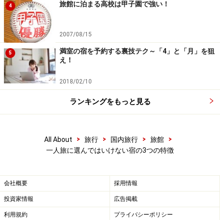
旅館に泊まる高校は甲子園で強い！
事
がもってこいです。例えば、石川県能登島にある「
島
4
宿せがわ
」。近くの和倉温泉には貸し切りバスが何台も
入る大型旅館が立ち並びますが、そんな所に一人で泊ま
2007/08/15
っては寂しすぎます。
満室の宿を予約する裏技テク～「4」と「月」を狙
5
え！
2018/02/10
島宿せがわ。能登の新鮮な魚介類が丁寧に出される。
ランキングをもっと見る
その点、こちらの「島宿せがわ」では、高級旅館に引け
>
>
>
>
All About
旅行
国内旅行
旅館
を取らない食材と腕前で、とっておきの料理を食べさせ
一人旅に選んではいけない宿の3つの特徴
てくれるのです。家族経営なのでコストパフォーマンス
が良いスーパー民宿！ 話し相手にも困りません。気さく
会社概要
採用情報
なオーナー夫妻と話は尽きる事がないでしょう。
投資家情報
広告掲載
【関連記事】
利用規約
プライバシーポリシー