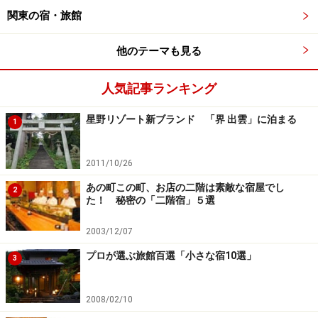
男性に好評です。
関東の宿・旅館
他のテーマも見る
旅館大沼。庭園貸切露天風呂「母里の湯」。 1回 30分、1人
人気記事ランキング
1000円（税別）。
星野リゾート新ブランド 「界 出雲」に泊まる
1
ポイント２ 「バイキング」は避けるべし
2011/10/26
宿がバイキングにする理由は、「多くの世代の嗜好に応
あの町この町、お店の二階は素敵な宿屋でし
2
た！ 秘密の「二階宿」５選
えたいから」「効率の良いサービスをしたいから」と理
由は様々ですが、そもそも大勢の客が入らないと成り立
2003/12/07
ちませんので、大きな食事会場で一人ゆっくり食事を楽
プロが選ぶ旅館百選「小さな宿10選」
3
しむには不向きでしょう。
2008/02/10
そんな一人客には、バイキングとは真逆にある
民宿の食