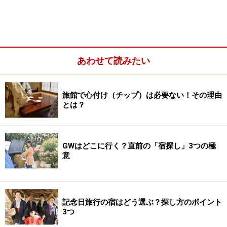
いまでは珍しくなくなった「貸し切り風呂」。赤ちゃん
連れ、妊婦さん、高齢者、カップルの皆さん。そんな多
様な個人旅行に応える背景から増えています。
あわせて読みたい
旅館で心付け（チップ）は必要ない！その理由
とは？
GWはどこに行く？直前の「宿探し」3つの極
意
記念日旅行の宿はどう選ぶ？探し方のポイント
3つ
そうです。それらの皆さんは一人ではないのです。とな