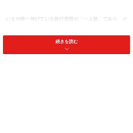
いまや唯一伸びている旅行形態が「一人旅」であり、そ
の増加率は10年前に比べると150％以上になるといいま
す（じゃらんリサーチセンター「宿泊旅行調査」よ
続きを読む
り）。
一人で宿泊するとき、宿のスタッフや他の宿泊客に変に
気を使いたくないし使われたくもない。でも、ビジネス
ホテルならいざ知らず、個性ある宿から探すのは一苦
労。そんな、「ひとり旅」を楽しむために知っておきた
い宿選びのポイントを３つ紹介しましょう。
ポイント１ 意外と気まずい「貸し切り風
呂」は避けるべし