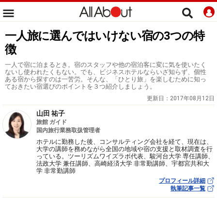
一人旅に選んではいけない宿の3つの特
徴
一人で宿に泊まるとき。宿のスタッフや他の宿泊客に変に気を使いたく
ないし使われたくもない。でも、ビジネスホテルならいざ知らず、個性
ある宿から探すのは一苦労。そんな、「ひとり旅」を楽しむために知っ
ておきたい宿選びのポイントを３つ紹介しましょう。
更新日：
2017年08月12日
山田 祐子
旅館 ガイド
国内旅行業務取扱管理者
ホテルに勤務した後、コンサルティング会社を経て、現在は、
大学の講師を務めながら全国の地域や宿の支援と取材調査を行
っている。ツーリズムワイズラボ代表、駿河台大学 専任講師、
法政大学 兼任講師、高崎経済大学 非常勤講師、宇都宮共和大
学 非常勤講師
プロフィール詳細
執筆記事一覧