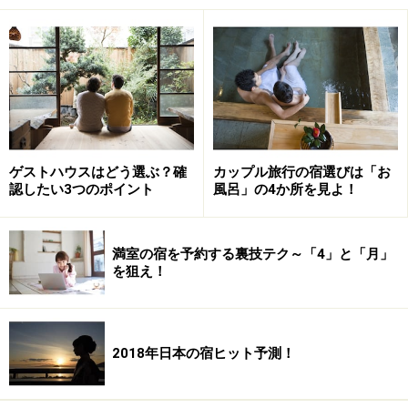
れば、館内は自然と賑やかに、もしくは、二人客でシッ
トリとした雰囲気であることが想像できます。でも、一
人だって温泉にゆっくり浸かりたい！ そんな温泉好きに
は、
湯治系の宿
がオススメです。湯治とは、温泉宿に長
期滞在をして療養すること。長年にわたり温泉を目的に
する客を受け入れてきた宿は一人旅にうってつけです。
ゲストハウスはどう選ぶ？確
カップル旅行の宿選びは「お
認したい3つのポイント
風呂」の4か所を見よ！
例えば、コシヒカリで有名な新潟県魚沼地区の山里にた
たずむ宿「
宝巌堂（ほうがんどう）
」は「一人旅」歓迎
の宿。宿がある「栃尾又（とちおまた）温泉」は、古来
満室の宿を予約する裏技テク～「4」と「月」
を狙え！
より子宝の湯として知られ、源泉37度の「ぬる湯」に長
時間入るのが魅力。浴場には一人客が多いこと。湯船の
なかで本を読んだり瞑想したり。大きな声で話す人など
いませんから、ゆっくりと自分と向き合う時間がつくれ
2018年日本の宿ヒット予測！
ます。