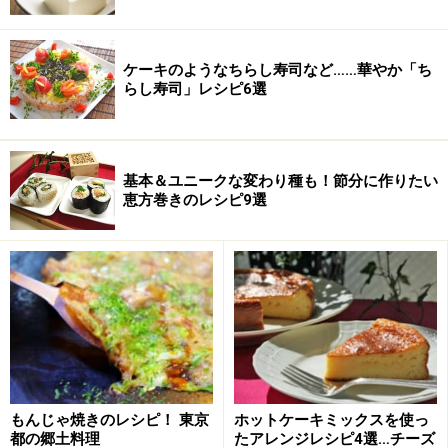
何と言っても一番美味しい部位は、骨付きのロースから
ケーキのようなちらし寿司など……華やか「ち
バラにかけての部分です。
らし寿司」レシピ6選
基本＆ユニークな変わり種も！節分に作りたい
恵方巻きのレシピ9選
この部分は塩焼きでも美味です。特に北海道産のベイビ
もんじゃ焼きのレシピ！ 東京
ホットケーキミックスを使っ
都の郷土料理
たアレンジレシピ4選…チーズ
ーラムは羊くささとは無縁で、塩コショウだけで、十分