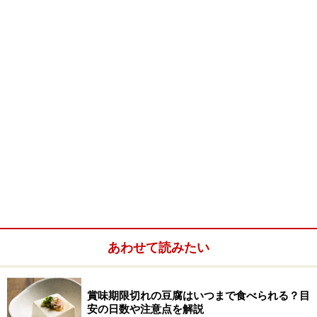
骨付き肉の醍醐味を堪能できます
先ずは羊です。昨今のブームのお陰で、羊食文化が日本
にもだいぶん浸透してきました。正確にはマトン・フォ
ゲット・ラム等、色々に種別が分かれる羊肉ですが、肉
を純粋に楽しむという点では、北海道産のラム、それも
あわせて読みたい
ベイビーラムが一押しです。
特にチルドの北海道産ベイビーラムはジューシーで香り
賞味期限切れの豆腐はいつまで食べられる？目
安の日数や注意点を解説
も上品。