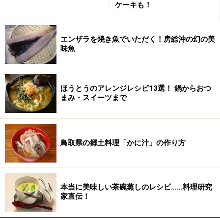
ケーキも！
に力を発揮してくれます。
ローズマリーなどの香草類はもちろん合いますが、使う
量は輸入ラムよりもずっと少なめが良いです。せっかく
エンザラを焼き魚でいただく！房総沖の幻の美
味魚
の羊の香りが香草によって台無しになりかねません。
炭火で焼くのが最高ですが、カンカンにおきた炭火では
ほうとうのアレンジレシピ13選！ 鍋からおつ
駄目です。少し灰をかぶった状態くらいまで火勢が安定
まみ・スイーツまで
してから、じっくりと焼くのがコツです。
北海道産のベイビーラムは非常に貴重です。運よく手に
入った時は、気の合う仲間を呼んでパーティです。骨を
鳥取県の郷土料理「かに汁」の作り方
しゃぶり、最後まで堪能できます。
本当に美味しい茶碗蒸しのレシピ……料理研究
４位：純系名古屋コーチン
家直伝！