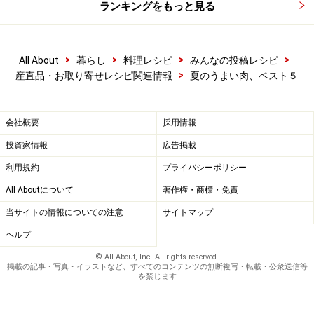
ランキングをもっと見る
BBQでなくとも、厚手のグリルパンでじっくりと焼け
ば、その癖のなさとうまみの強さは格別です。非常にス
トライクゾーンが広い肉と言えます。
>
>
>
>
All About
暮らし
料理レシピ
みんなの投稿レシピ
>
産直品・お取り寄せレシピ関連情報
夏のうまい肉、ベスト５
もちろん、タンやほほ肉も美味です。
会社概要
採用情報
投資家情報
広告掲載
利用規約
プライバシーポリシー
All Aboutについて
著作権・商標・免責
当サイトの情報についての注意
サイトマップ
ヘルプ
© All About, Inc. All rights reserved.
掲載の記事・写真・イラストなど、すべてのコンテンツの無断複写・転載・公衆送信等
を禁じます