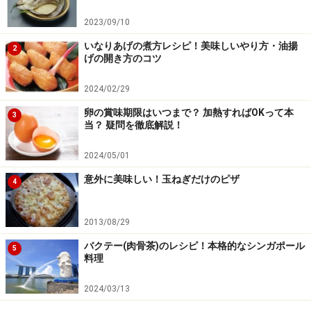
もちろん、内臓（レバー・ハツ・砂肝・きんかん等）が
2023/09/10
絶品です。鶏くささとは無縁です。
いなりあげの煮方レシピ！美味しいやり方・油揚
2
さっと炙る程度。つまりレアが美味です。
げの開き方のコツ
2024/02/29
３位：豚王
卵の賞味期限はいつまで？ 加熱すればOKって本
3
当？ 疑問を徹底解説！
2024/05/01
分厚い骨付きロース グリルが一番！
意外に美味しい！玉ねぎだけのピザ
4
３番目のおすすめは、豚王という乳酸菌を飼育に多用す
2013/08/29
る豚です。
バクテー(肉骨茶)のレシピ！本格的なシンガポール
5
料理
特にその骨付きロースであるクラウンロースは格別で
す。分厚い塊の骨付き肉。これをBBQにしたら、本当に
2024/03/13
楽しめます。