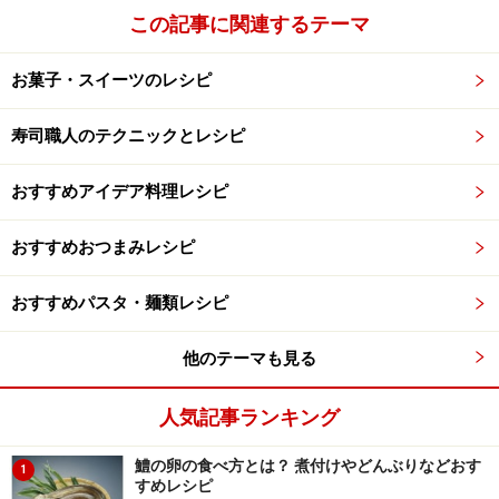
この記事に関連するテーマ
肉も美味ですが、内臓はさらに美味！
お菓子・スイーツのレシピ
次のおすすめは、純系名古屋コーチン それもオスで
す。
寿司職人のテクニックとレシピ
一般にデパートなどに流通している名古屋コーチンはメ
おすすめアイデア料理レシピ
スです。メスの方が柔らかで脂が多く、さらに飼育数も
オスの十倍以上なので、どうしても、一般に流通するの
おすすめおつまみレシピ
はメスになります。
おすすめパスタ・麺類レシピ
その点、オスは肉質がしまり、赤身の美味さが引き立ち
他のテーマも見る
ます。特にもも肉の味わいは格別です。上質な赤身は刺
身でも最高です。本マグロの赤身を思わせる味わいは、
人気記事ランキング
後を引くうまさです。一般流通しないオスこそ、産直で
取り寄せる価値があります。
鱧の卵の食べ方とは？ 煮付けやどんぶりなどおす
1
すめレシピ