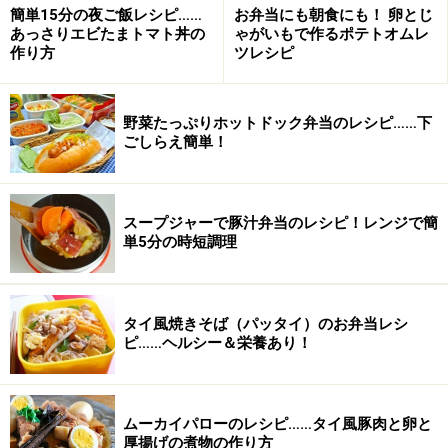
簡単15分の夜ご飯レシピ……
お弁当にも朝食にも！ 卵とじ
り出してください。このときに中までしっかりと火を通
あっさりエビたまトマト丼の
ゃがいもで作るポテトオムレ
す必要はありません。
作り方
ツレシピ
・蒸し器のある方は、蒸して貝の口を開いてください。
野菜たっぷりホットドック弁当のレシピ……下
よりうまみが逃げません。
ごしらえ簡単！
・砂抜きの際の塩水やマーガリンの塩分があるので、特
別な味付けはいりません。レモン少々をしぼって熱々を
スープジャーで豚汁弁当のレシピ！レンジで簡
単5分の時短調理
いただきましょう。
タイ風焼きそば（パッタイ）のお弁当レシ
主菜は【二色の洋風手まり寿司】
ピ……ヘルシー＆栄養あり！
サラダは【春野菜とエビのチーズドレッシングサラ
ダ】
ムーカイパローのレシピ……タイ風豚肉と卵と
厚揚げの煮物の作り方