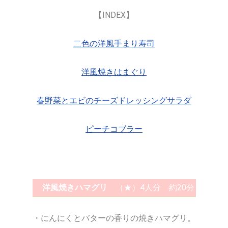
【INDEX】
二色の洋風手まり寿司
洋風焼きはまぐり
春野菜とエビのチーズドレッシングサラダ
ピーチコブラー
洋風焼きハマグリ
（★）4人分 約20分
・にんにくとバターの香りの焼きハマグリ。