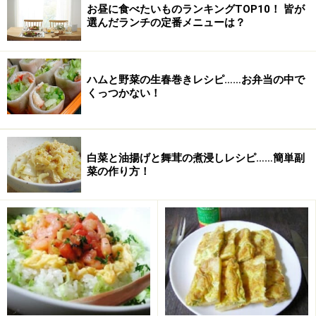
お昼に食べたいものランキングTOP10！ 皆が
フライパンか鍋に水と酒（分量外：各100cc程度）、は
選んだランチの定番メニューは？
まぐりを加え、火にかけます。フタをして数分すると、
貝の口が開いてきます。開いたものから順に次々と鍋か
ら出します。
ハムと野菜の生春巻きレシピ……お弁当の中で
くっつかない！
身のついていないほうの殻はもいで取ります。殻につい
ている身の上に、先ほど混ぜておいたガーリック入りマ
白菜と油揚げと舞茸の煮浸しレシピ……簡単副
ーガリン少々を乗せ、オーブントースターで6～7分焼き
菜の作り方！
ます。お好みでレモンを添えます。
ポ イ ン ト
・貝の口が開いたら、うまみが逃げてしまう前にすぐ取