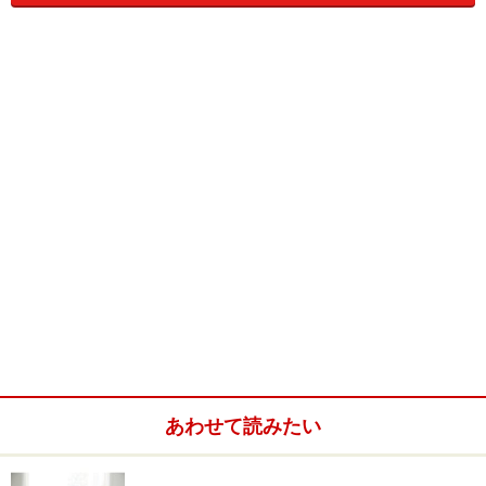
はまぐり大12コにんにく1/2かけパセリみじん切り：適
宜マーガリン大さじ1
作 り 方
はまぐりは海水と同じ塩分度の塩水につけて砂抜きして
おきます。
みじん切りにしたニンニクとパセリをマーガリンに加
え、よく混ぜ合わせておきます。
あわせて読みたい