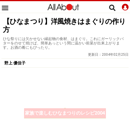
【ひなまつり】洋風焼きはまぐりの作り
方
ひな祭りには欠かせない縁起物の食材、はまぐり。これにガーリックバ
ターをのせて焼けば、簡単あっという間に温かい前菜が出来上がりま
す。お酒の肴にもぴったり。
更新日：
2004年02月25日
野上 優佳子
家族で楽しむひなまつりのレシピ2004