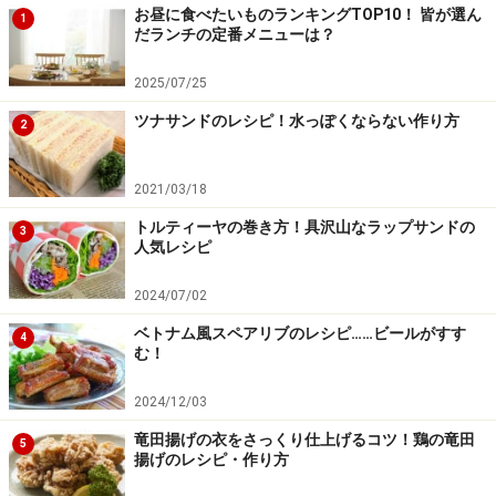
【編集部おすすめの購入サイト】
お昼に食べたいものランキングTOP10！ 皆が選ん
1
だランチの定番メニューは？
Amazonで人気レシピの書籍をチェック！
2025/07/25
ツナサンドのレシピ！水っぽくならない作り方
楽天市場で人気レシピの書籍をチェック！
2
2021/03/18
トルティーヤの巻き方！具沢山なラップサンドの
3
人気レシピ
2024/07/02
ベトナム風スペアリブのレシピ……ビールがすす
4
む！
2024/12/03
竜田揚げの衣をさっくり仕上げるコツ！鶏の竜田
5
揚げのレシピ・作り方