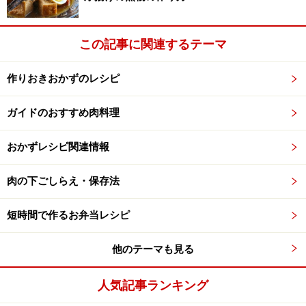
デザートは【ピーチコブラー】
この記事に関連するテーマ
■材料別：ガイドのレシピ一覧
【ごはんもの】
／
【お肉】
／
【魚介類】
／
【野菜】
／
作りおきおかずのレシピ
【おやつ】
／
【ガイドお薦めお取り寄せグルメ】
ガイドのおすすめ肉料理
【おかずレシピ】メールマガジン、毎週水曜日に発行中
おかずレシピ関連情報
です。ぜひご購読を。
無料購読のお申し込みは、
こちら
へ
肉の下ごしらえ・保存法
※記事内容は執筆時点のものです。最新の内容をご確認くださ
い。
短時間で作るお弁当レシピ
※衛生面および保存状態に起因して食中毒や体調不良を引き起こ
す場合があります。必ず清潔な状態で、正しい方法で行い、なる
他のテーマも見る
べく早めにお召し上がりください。また、持ち運びの際は保存方
法に注意してください。
人気記事ランキング