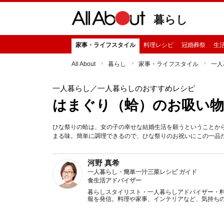
暮らし
家事・ライフスタイル
料理レシピ
冠婚葬祭
生
All About
暮らし
家事・ライフスタイル
一人
一人暮らし
／一人暮らしのおすすめレシピ
はまぐり（蛤）のお吸い物
ひな祭りの蛤は、女の子の幸せな結婚生活を願うということか
まる味。簡単に調理できるので、ひな祭りのお祝いにこの一品
河野 真希
一人暮らし・簡単一汁三菜レシピ ガイド
食生活アドバイザー
暮らしスタイリスト・一人暮らしアドバイザー・
報を発信。料理や家事、インテリアなど、気持ち