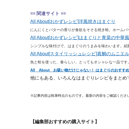
== 関連サイト ==
All About[おかずレシピ]洋風焼きはまぐり
にんにくとバターの香りが食欲をそそる焼き蛤。ホームパ
All About[おかずレシピ]はまぐりと青菜の中華
シンプルな味付けで、はまぐりのうまみを味わいます。紹
All About[スタイリッシュレシピ]真鯛のム
魚と蛤を使った、春らしい、とってもオシャレな一品です
All About お吸い物だけじゃない！ はまぐりのおすす
他にもある、いろんなはまぐりレシピをまとめ
※記事内容は執筆時点のものです。最新の内容をご確認くださ
【編集部おすすめの購入サイト】