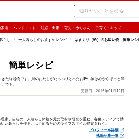
活家電
ハンドメイド
妊娠・出産
育児・赤ちゃん
子育て・キッズ
暮らし
一人暮らしのおすすめレシピ
はまぐり（蛤）のお吸い物 簡単レシ
 簡単レシピ
らきた縁起物です。貝のおだしがたっぷりと出たお吸い物は心からほっと温
だけでも。
更新日：2016年01月12日
料理家。自らの一人暮らし体験を元に取材や研究を重ね、各種メディアで情
のいい暮らしを作る、はじめるためのライフスタイル提案を行う。
プロフィール詳細
執筆記事一覧