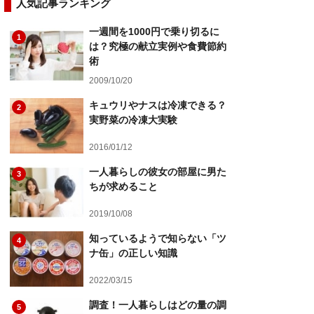
人気記事ランキング
一週間を1000円で乗り切るに
1
は？究極の献立実例や食費節約
術
2009/10/20
キュウリやナスは冷凍できる？
2
実野菜の冷凍大実験
2016/01/12
一人暮らしの彼女の部屋に男た
3
ちが求めること
2019/10/08
知っているようで知らない「ツ
4
ナ缶」の正しい知識
2022/03/15
調査！一人暮らしはどの量の調
5