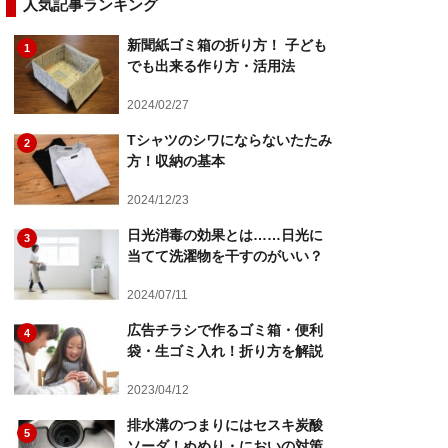
人気記事ランキング
新聞紙ゴミ箱の折り方！ 子ども
1
でも出来る作り方・活用法
2024/02/27
Tシャツのシワにならないたたみ
2
方！収納の基本
2024/12/23
日光消毒の効果とは……日光に
3
当てて洗濯物を干すのがいい？
2024/07/11
広告チラシで作るゴミ箱・便利
4
袋・生ゴミ入れ！折り方を解説
2023/04/12
排水溝のつまりにはセスキ炭酸
5
ソーダ！ぬめり・においの対策