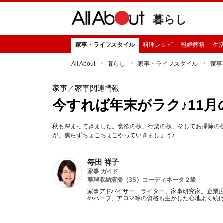
暮らし
家事・ライフスタイル
料理レシピ
冠婚葬祭
生
All About
暮らし
家事・ライフスタイル
家事
家事
／家事関連情報
今すれば年末がラク♪11
秋も深まってきました。食欲の秋、行楽の秋、そしてお掃除の秋
が、焦らずちょこちょこやっていきましょう♪
毎田 祥子
家事 ガイド
整理収納清掃（3S）コーディネータ２級
家事アドバイザー、ライター、家事研究家。企業
やハーブ、アロマ等の資格も生かした心地よく続け
家事”』、監修『おばあちゃんの歳時記暮らしの知