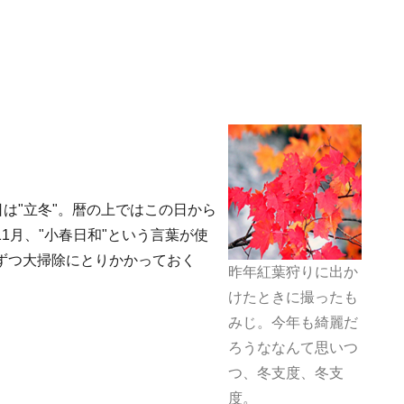
日は"立冬"。暦の上ではこの日から
1月、"小春日和"という言葉が使
ずつ大掃除にとりかかっておく
昨年紅葉狩りに出か
けたときに撮ったも
みじ。今年も綺麗だ
ろうななんて思いつ
つ、冬支度、冬支
度。