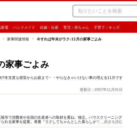
活家電
ハンドメイド
妊娠・出産
育児・赤ちゃん
子育て・キッズ
家事関連情報
今すれば年末がラク♪11月の家事ごよみ
月の家事ごよみ
!?冬支度も寝室からお庭まで・・やらなきゃいけない事の増える11月です
更新日：2007年11月01日
広報等で消費者や全国の生産者への取材を重ね、独立。ハウスクリーニング
られる家事を提案。著書『ラクしてちゃんとした暮らしができる“朝だけ
...続きを読む
恵』等。新聞雑誌TV等出演多数。