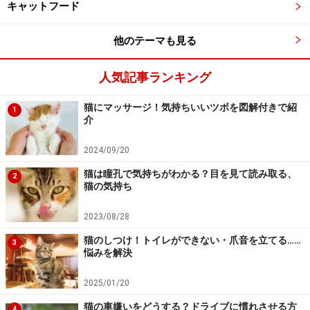
キャットフード
他のテーマも見る
人気記事ランキング
猫にマッサージ！気持ちいいツボを図解付きで紹
1
介
2024/09/20
猫は瞳孔で気持ちがわかる？目を見て読み取る、
2
猫の気持ち
2023/08/28
猫のしつけ！トイレができない・爪音を立てる……
3
悩みを解決
2025/01/20
猫の車嫌いをどうする？ドライブに慣れさせる方
4