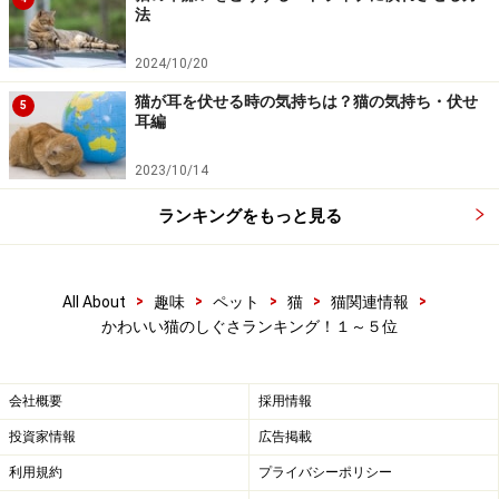
法
2024/10/20
猫が耳を伏せる時の気持ちは？猫の気持ち・伏せ
5
耳編
2023/10/14
ランキングをもっと見る
>
>
>
>
>
All About
趣味
ペット
猫
猫関連情報
かわいい猫のしぐさランキング！１～５位
会社概要
採用情報
投資家情報
広告掲載
利用規約
プライバシーポリシー