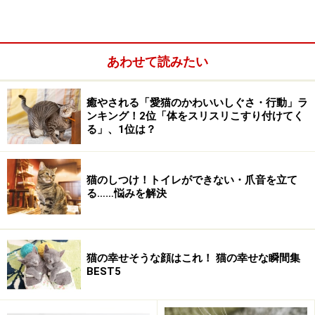
あわせて読みたい
癒やされる「愛猫のかわいいしぐさ・行動」ラ
ンキング！2位「体をスリスリこすり付けてく
る」、1位は？
※記事内容は執筆時点のものです。最新の内容をご確認くださ
い。
※ペットは、種類や体格（体重、サイズ、成長）などにより個体
猫のしつけ！トイレができない・爪音を立て
差があります。記事内容は全ての個体へ一様に当てはまるわけで
る……悩みを解決
はありません。
次のページへ
1
/
5
猫の幸せそうな顔はこれ！ 猫の幸せな瞬間集
BEST5