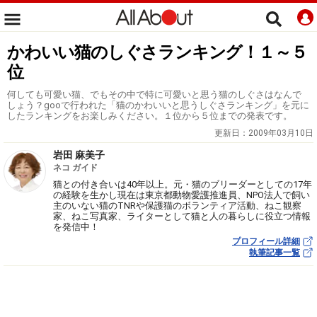
かわいい猫のしぐさランキング！１～５
位
何しても可愛い猫、でもその中で特に可愛いと思う猫のしぐさはなんで
しょう？gooで行われた「猫のかわいいと思うしぐさランキング」を元に
したランキングをお楽しみください。１位から５位までの発表です。
更新日：
2009年03月10日
岩田 麻美子
ネコ ガイド
猫との付き合いは40年以上。元・猫のブリーダーとしての17年
の経験を生かし現在は東京都動物愛護推進員、NPO法人で飼い
主のいない猫のTNRや保護猫のボランティア活動、ねこ観察
家、ねこ写真家、ライターとして猫と人の暮らしに役立つ情報
を発信中！
プロフィール詳細
執筆記事一覧