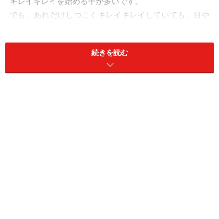
キレイキレイを始める子が多いです。
でも、あれだけしつこくキレイキレイしていても、目や
にをつけたまま～って猫さんを見かけることがあります
けど（笑。
続きを読む
セルフグルーミングをするのは、健康な証拠。
顔をナメナメしてる猫さんをにんまり眺めながら、健康
状態も観察できるって一石二鳥ですね！
第２位は？→