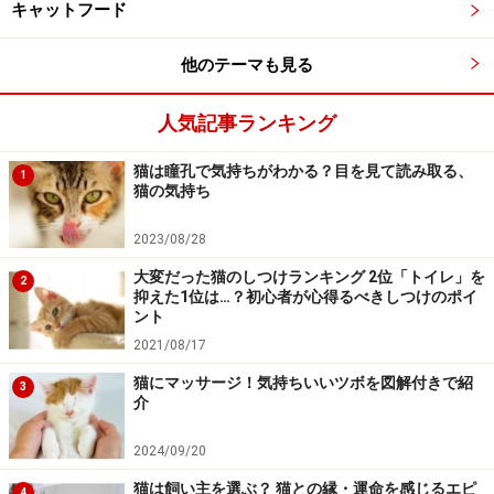
キャットフード
他のテーマも見る
人気記事ランキング
猫は瞳孔で気持ちがわかる？目を見て読み取る、
1
猫の気持ち
2023/08/28
大変だった猫のしつけランキング 2位「トイレ」を
2
抑えた1位は…？初心者が心得るべきしつけのポイ
ント
2021/08/17
猫にマッサージ！気持ちいいツボを図解付きで紹
3
介
2024/09/20
猫は飼い主を選ぶ？ 猫との縁・運命を感じるエピ
4