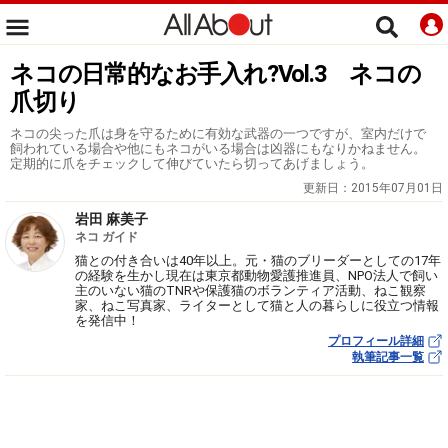
ネコの日常的なお手入れ?Vol.3 ネコの
爪切り
ネコの尖った爪は身を守るために有効な武器の一つですが、室内だけで
飼われている場合や他にもネコがいる場合は凶器にもなりかねません。
定期的に爪をチェックして伸びていたら切ってあげましょう。
更新日：
2015年07月01日
岩田 麻美子
ネコ ガイド
猫との付き合いは40年以上。元・猫のブリーダーとしての17年
の経験を生かし現在は東京都動物愛護推進員、NPO法人で飼い
主のいない猫のTNRや保護猫のボランティア活動、ねこ観察
家、ねこ写真家、ライターとして猫と人の暮らしに役立つ情報
を発信中！
プロフィール詳細
執筆記事一覧