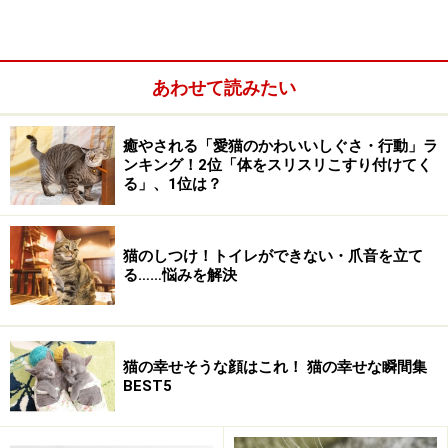
よく使うと伸びが早い＝仔ネコや運動量の多い若ネコの
時代は７－１０日に１回程度の爪切り、老ネコの場合は
２－３週に一度の爪切りが目安となるでしょう。
あわせて読みたい
■初めての爪切り
初めてネコの爪を切る方はどこまで切ればよいか不安に
癒やされる「愛猫のかわいいしぐさ・行動」ラ
思われるでしょう。また、切りすぎて出血すると、ネコ
ンキング！2位「体をスリスリこすり付けてく
る」、1位は？
も痛い思いをします。日頃の「しつけ」は、なかなか覚
えてくれないネコですが、このような「痛い思い」は一
度で記憶し、次からの爪切りをさせてくれないといった
猫のしつけ！トイレができない・爪音を立て
事態にもなりかねません。不安を感じる方は獣医さんに
る……悩みを解決
お願いして、どこまで切れば良いか教えてもらいましょ
う。
猫の幸せそうな顔はこれ！ 猫の幸せな瞬間集
BEST5
次のページで、安全な爪の切り方を紹介します。