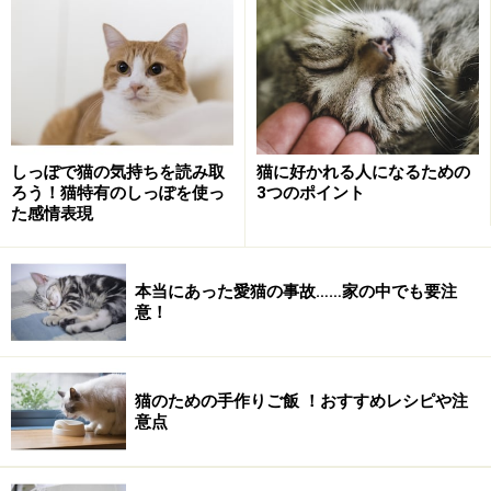
1
/
2
次へ
>>
※記事内容は執筆時点のものです。最新の内容をご確認くださ
い。
※ペットは、種類や体格（体重、サイズ、成長）などにより個体
差があります。記事内容は全ての個体へ一様に当てはまるわけで
はありません。
しっぽで猫の気持ちを読み取
猫に好かれる人になるための
ろう！猫特有のしっぽを使っ
3つのポイント
た感情表現
次のページへ
1
/
2
本当にあった愛猫の事故……家の中でも要注
意！
猫のための手作りご飯 ！おすすめレシピや注
意点