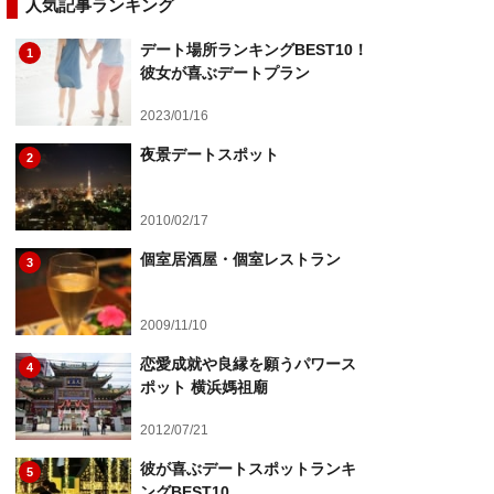
人気記事ランキング
デート場所ランキングBEST10！
1
彼女が喜ぶデートプラン
2023/01/16
夜景デートスポット
2
2010/02/17
個室居酒屋・個室レストラン
3
2009/11/10
恋愛成就や良縁を願うパワース
4
ポット 横浜媽祖廟
2012/07/21
彼が喜ぶデートスポットランキ
5
ングBEST10