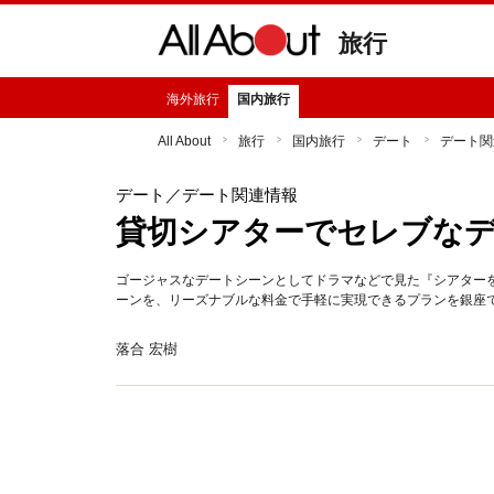
旅行
海外旅行
国内旅行
All About
旅行
国内旅行
デート
デート関
デート
／デート関連情報
貸切シアターでセレブな
ゴージャスなデートシーンとしてドラマなどで見た『シアター
ーンを、リーズナブルな料金で手軽に実現できるプランを銀座
落合 宏樹