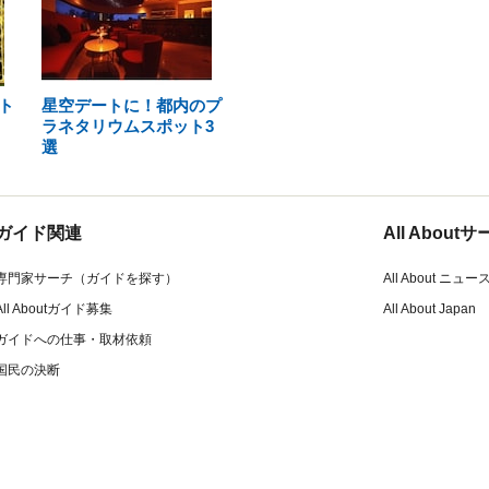
ト
星空デートに！都内のプ
ラネタリウムスポット3
選
ガイド関連
All Abou
専門家サーチ（ガイドを探す）
All About ニュー
All Aboutガイド募集
All About Japan
ガイドへの仕事・取材依頼
国民の決断