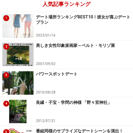
人気記事ランキング
デート場所ランキングBEST10！彼女が喜ぶデート
1
プラン
2023/01/16
美しき女性印象派画家～ベルト・モリゾ展
2
2007/09/02
パワースポットデート
3
2010/08/28
良縁・子宝・学問の神様 「野々宮神社」
4
2012/07/21
番組同様のサプライズなデートシーンを演出！
5