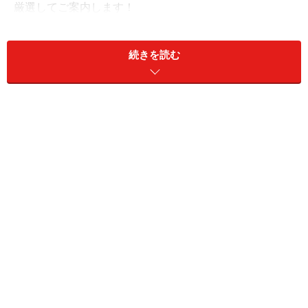
厳選してご案内します！
続きを読む
報国寺で鎌倉の歴史を感じる時間を
この場所に根付く深い歴史や文化を感じながら報国寺の本堂
を参拝しましょう
まずは、鎌倉駅からバスで浄明寺へ。バス停から2分ほ
ど歩くと報国寺に辿り着きます。