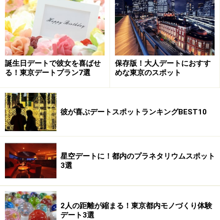
竹林の中で抹茶をいただける休耕庵
そのさらに奥には美しい竹の庭が広がり、竹林を進むと
誕生日デートで彼女を喜ばせ
保存版！大人デートにおすす
景色を眺めながら抹茶を楽しめる「休耕庵」がありま
る！東京デートプラン7選
めな東京のスポット
す。清らかな空気や滝の音、鳥のさえずりなど、癒しの
風景と心地よい音の中で過ごす時間は格別。まるで、本
彼が喜ぶデートスポットランキングBEST10
当に心が洗われているような感覚に陥ります。2人に普
段とは違った神聖な気持ちをもたらしてくれるでしょ
う。
星空デートに！都内のプラネタリウムスポット
3選
■
報国寺
住所：神奈川県鎌倉市浄明寺2-7-4
TEL：0467-22-0762
2人の距離が縮まる！東京都内モノづくり体験
料金：拝観料＝200円、竹の庭の茶席の抹茶＝500円（お
デート3選