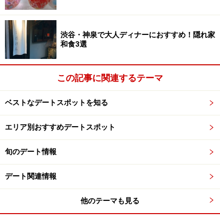
菓子付き）
開門時間：9:00～16:00
定休日：12月29日～1月3日
渋谷・神泉で大人ディナーにおすすめ！隠れ家
アクセス：各線「鎌倉」駅よりバス「太刀洗」または
和食3選
「金沢八景」、「ハイランド」行き「浄明寺」下車、徒
歩2分
この記事に関連するテーマ
ベストなデートスポットを知る
次は、四季と建築の美しさを堪能できる鎌倉のシンボル
鶴岡八幡宮へ＞＞＞
エリア別おすすめデートスポット
※記事内容は執筆時点のものです。最新の内容をご確認くださ
旬のデート情報
い。
デート関連情報
次のページへ
1
/
9
他のテーマも見る