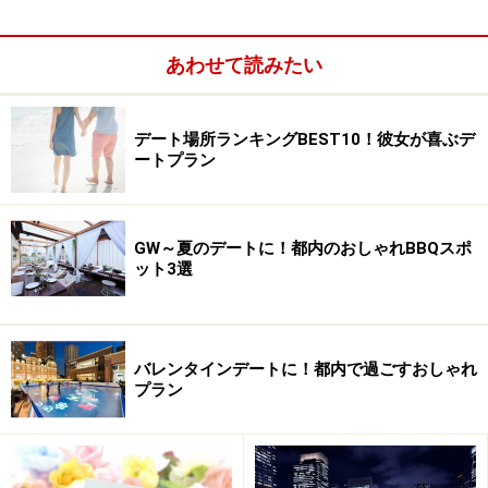
あわせて読みたい
デート場所ランキングBEST10！彼女が喜ぶデ
ートプラン
GW～夏のデートに！都内のおしゃれBBQスポ
本堂の奥には広く美しい竹林が！
ット3選
報国寺は、鎌倉時代末期に足利尊氏の祖父である家時に
よって創建されたといわれる禅寺。山門から緑に包ま
れ、境内には美しい石庭の参道が続きます。足を進める
バレンタインデートに！都内で過ごすおしゃれ
プラン
と本堂があるので、まずはこちらで参拝を。本堂の右手
には迦葉堂、裏山には足利一族の墓とされる大きなやぐ
らも。辺りを見回せば、随所に由緒が感じられます。