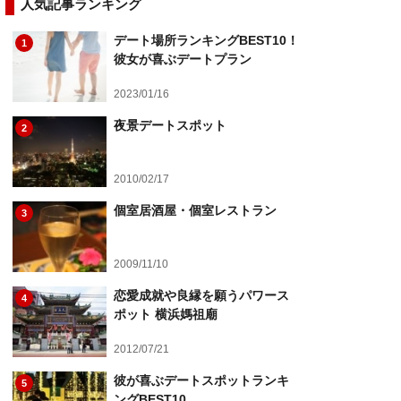
人気記事ランキング
デート場所ランキングBEST10！
1
彼女が喜ぶデートプラン
2023/01/16
夜景デートスポット
2
2010/02/17
個室居酒屋・個室レストラン
3
2009/11/10
恋愛成就や良縁を願うパワース
4
ポット 横浜媽祖廟
2012/07/21
彼が喜ぶデートスポットランキ
5
ングBEST10