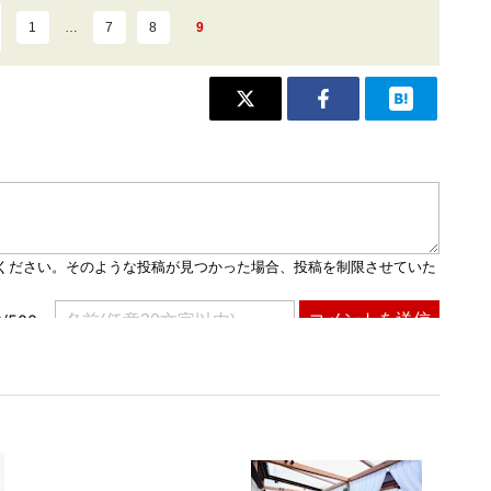
1
…
7
8
9