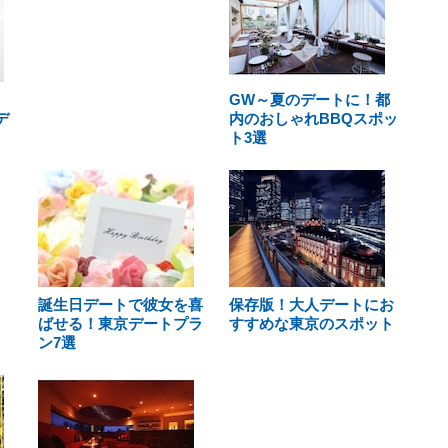
GW～夏のデートに！都
デ
内のおしゃれBBQスポッ
ト3選
誕生日デートで彼女を喜
保存版！大人デートにお
ばせる！東京デートプラ
すすめな東京のスポット
ン7選