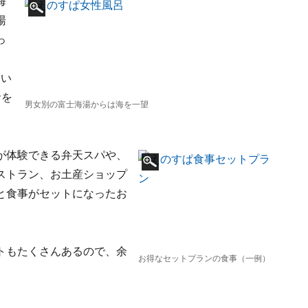
海
湯
っ
、
とい
倉を
男女別の富士海湯からは海を一望
が体験できる弁天スパや、
ストラン、お土産ショップ
と食事がセットになったお
トもたくさんあるので、余
お得なセットプランの食事（一例）