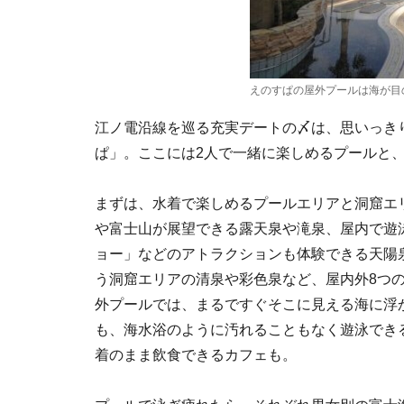
えのすぱの屋外プールは海が目
江ノ電沿線を巡る充実デートの〆は、思いっき
ぱ」。ここには2人で一緒に楽しめるプールと
まずは、水着で楽しめるプールエリアと洞窟エ
や富士山が展望できる露天泉や滝泉、屋内で遊
ョー」などのアトラクションも体験できる天陽
う洞窟エリアの清泉や彩色泉など、屋内外8つ
外プールでは、まるですぐそこに見える海に浮
も、海水浴のように汚れることもなく遊泳でき
着のまま飲食できるカフェも。