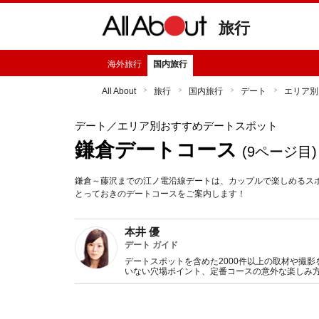
旅行
海外旅行
国内旅行
All About
旅行
国内旅行
デート
エリア別
デート
／エリア別おすすめデートスポット
鎌倉デートコース
(9ページ目)
鎌倉～藤沢までの江ノ電沿線デートは、カップルで楽しめるス
とっておきのデートコースをご案内します！
本井 優
デート ガイド
デートスポットを含めた2000件以上の取材や撮
いない穴場ポイント、定番コースの意外な楽しみ方
に……。