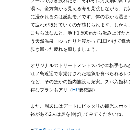
プールで泳ぎ疲れたら、それぞれ男女別の富士
湯へ。全方向から見える海を見渡しながら、お
に浸かれるのは感動モノです。体の芯から温ま
て疲れが抜けていくのが感じられます。しかも
こちらはなんと、地下1,500ｍから汲み上げた
う天然温泉！ゆったりと浸かって1日かけて鎌
歩き回った疲れを癒しましょう。
オリジナルのトリートメントスパや本格手もみ
江ノ島近辺で水揚げされた地魚を食べられるレ
など、そのほかの館内施設も充実。スパ入館料
得なプランもアリ（
HP
要確認）。
また、周辺にはデートにピッタリの観光スポッ
裕がある2人は足を伸ばしてみてくださいね。