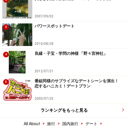
2007/09/02
パワースポットデート
3
2010/08/28
良縁・子宝・学問の神様 「野々宮神社」
4
2012/07/21
番組同様のサプライズなデートシーンを演出！
5
恋するハニカミ！デートプラン
2005/07/25
ランキングをもっと見る
>
>
>
>
All About
旅行
国内旅行
デート