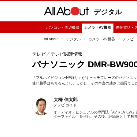
デジタル
パソコン・周辺機器
カメラ・AV機器
携帯電話・
All About
デジタル
カメラ・AV機器
テレビ
テレビ
／テレビ関連情報
パナソニック DMR-BW9
「フルハイビジョン4倍録り」がキャッチフレーズのパナソニッ
使い勝手はもちろんよし、しかし、その本当の凄さは画質でし
大橋 伸太郎
テレビ ガイド
オーディオ・ビジュアルの専門誌「AV REVIE
ターファイル」を刊行。その後、評論家として独
躍中。講演や全国系新聞での執筆やテレビ出演な