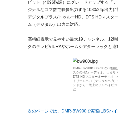
ビット（4096階調）にグレードアップする「
ジナルなコマ数で映像出力する1080/24p出
デジタルプラス/トゥルーHD、DTS HDマス
ム（デジタル）出力に対応。
高精細表示で見やすい最大19チャンネル、12
クのテレビVIERAやホームシアターラックと連動
DMR-BW900/800/700の3
スクのHDオーディオ、つまり
DTS-HDマスターオーディオ
トリーム出力（デジタル出力）
ンドから一段上のフルハイビジ
だ
次のページでは、DMR-BW900で実際にBS