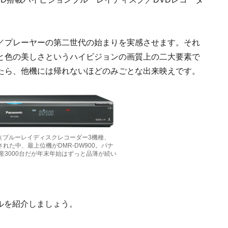
／プレーヤーの第二世代の始まりを実感させます。それ
と色の美しさというハイビジョンの画質上の二大要素で
たら、他機には帰れないほどのみごとな出来映えです。
機種（ブルーレイディスクレコーダー3機種、
れた中、最上位機がDMR-DW900。パナ
産3000台だが年末年始はずっと品薄が続い
ールを紹介しましょう。