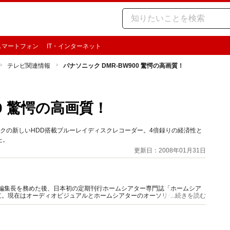
スマートフォン
IT・インターネット
テレビ関連情報
パナソニック DMR-BW900 驚愕の高画質！
00 驚愕の高画質！
クの新しいHDD搭載ブルーレイディスクレコーダー。4倍録りの経済性と
た。
更新日：2008年01月31日
W」編集長を務めた後、日本初の定期刊行ホームシアター専門誌「ホームシア
立。現在はオーディオビジュアルとホームシアターのオーソリティとして活
...続きを読む
ども多い。