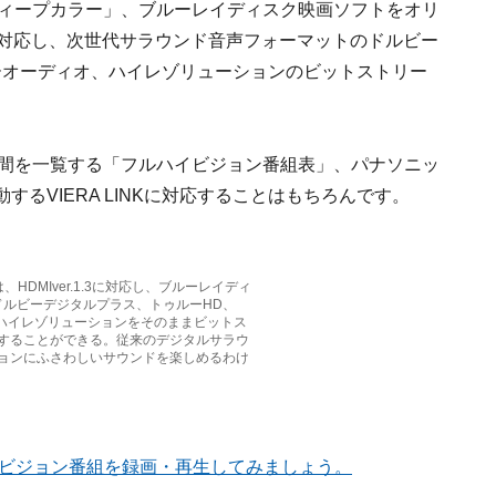
ディープカラー」、ブルーレイディスク映画ソフトをオリ
力に対応し、次世代サラウンド音声フォーマットのドルビー
ターオーディオ、ハイレゾリューションのビットストリー
時間を一覧する「フルハイビジョン番組表」、パナソニッ
するVIERA LINKに対応することはもちろんです。
機種は、HDMIver.1.3に対応し、ブルーレイディ
ドルビーデジタルプラス、トゥルーHD、
、ハイレゾリューションをそのままビットス
することができる。従来のデジタルサラウ
ョンにふさわしいサウンドを楽しめるわけ
ハイビジョン番組を録画・再生してみましょう。