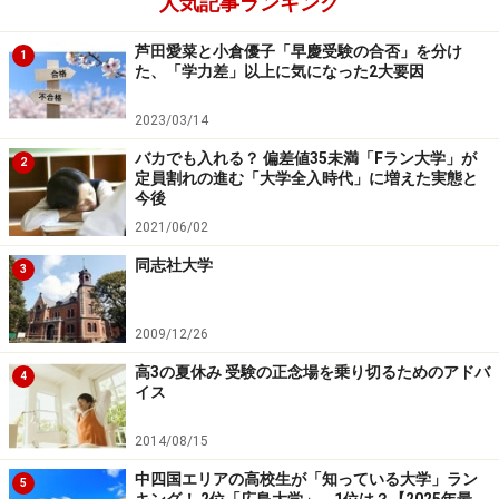
人気記事ランキング
芦田愛菜と小倉優子「早慶受験の合否」を分け
1
た、「学力差」以上に気になった2大要因
2023/03/14
バカでも入れる？ 偏差値35未満「Fラン大学」が
2
定員割れの進む「大学全入時代」に増えた実態と
今後
2021/06/02
同志社大学
3
2009/12/26
高3の夏休み 受験の正念場を乗り切るためのアドバ
4
イス
2014/08/15
中四国エリアの高校生が「知っている大学」ラン
5