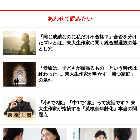
次のページへ
1
/
3
あわせて読みたい
「同じ成績なのに私だけ不合格？」合否を分け
たズレとは。東大生作家に聞く総合型選抜の落
とし穴
「受験は、子どもが頑張るもの」という時代は
終わった……東大生作家が明かす「勝つ家庭」
の条件
「小5で2級」「中1で1級」って実話です？ 東
大生作家が指摘する「英検低年齢化」本当の問
題点