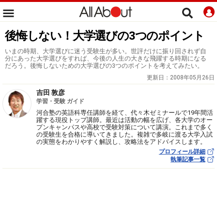
後悔しない！大学選びの3つのポイント
いまの時期、大学選びに迷う受験生が多い。世評だけに振り回されず自
分にあった大学選びをすれば、今後の人生の大きな飛躍する時期になる
だろう。後悔しないための大学選びの3つのポイントを考えてみたい。
更新日：
2008年05月26日
吉田 敦彦
学習・受験 ガイド
河合塾の英語科専任講師を経て、代々木ゼミナールで19年間活
躍する現役トップ講師。最近は活動の幅を広げ、各大学のオー
プンキャンパスや高校で受験対策について講演。これまで多く
の受験生を合格に導いてきました。複雑で多岐に渡る大学入試
の実態をわかりやすく解説し、攻略法をアドバイスします。
プロフィール詳細
執筆記事一覧