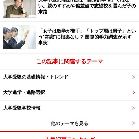
大学中退の理由1位は「経済的事情」ではな
い。親のすすめや偏差値で志望校を選んだ子の
末路
「女子は数学が苦手」「トップ層は男子」とい
う“常識”に根拠なし？ 国際的学力調査が示す
事実
この記事に関連するテーマ
大学受験の基礎情報・トレンド
大学進学・進路選択
大学受験学校情報
他のテーマも見る