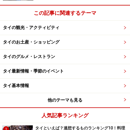
円）＋寝台料金（上段）531バーツ（約1,752円）・（下
この記事に関連するテーマ
段）581バーツ（約1,917円）
タイの観光・アクティビティ
２等（エアコン有り）：基本料金611バーツ（約2,016
円）＋寝台料金（上段）791バーツ（約2,610円）・（下
タイのお土産・ショッピング
段）881バーツ（約2,907円）
タイのグルメ・レストラン
３等： 271バーツ（約894円）
タイ最新情報・季節のイベント
タイ基本情報
次のページ
では、チケットの購入方法・料金と寝台列車
他のテーマも見る
で気をつけておきたいことについて。
※記事内容は執筆時点のものです。最新の内容をご確認くださ
人気記事ランキング
い。
※海外を訪れる際には最新情報の入手に努め、「
外務省 海外安全
タイといえば？連想するものランキング10！料理
1