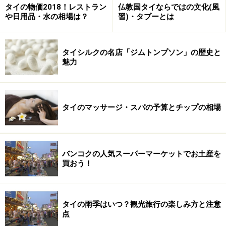
タイの物価2018！レストラン
仏教国タイならではの文化(風
ておりエアコン付きと無しがあり、上段（Upper）と下
や日用品・水の相場は？
習)・タブーとは
段（Lower）があります。上段か下段の希望を予約のと
きに伝えることができ、料金も異なります。下段の方が
タイシルクの名店「ジムトンプソン」の歴史と
少し広いせいか料金が若干高めに設定されています。３
魅力
等は夜行の場合でも座席のみでエアコン無しなので、長
時間の移動では過酷な旅になってしまいます。
タイのマッサージ・スパの予算とチップの相場
バンコクからチェンマイは所要時間15時間なので、座席
のみの３等ではなく夜行の寝台列車に乗ることをオスス
メします。夕方にバンコクを出発して、お昼前にはチェ
ンマイに到着します。
バンコクの人気スーパーマーケットでお土産を
買おう！
■ 参考料金（バンコク⇒チェンマイ 片道）
１等： 1,353バーツ（約4,465円）
タイの雨季はいつ？観光旅行の楽しみ方と注意
点
２等（エアコン無し）：基本料金431バーツ（約1422