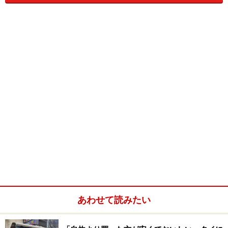
■ アユタヤ
一番気軽に、短時間で行ける観光スポットは遺跡の街
ア
ユタヤ
。約１時間半で到着します。バンコクからはアユ
タヤまでの観光ツアーが多く出ており、その殆んどがバ
スやバンでの移動です。渋滞の時間帯以外だと、車での
移動の方が早いのですが、景色を楽しむなら断然列車で
の移動をオススメします。
短距離なので、３等車輌でも充分快適です。車輌にエア
コンはありませんが、風通しもよく開放感があるのです
がすがしい気分になれます。また、電車から見える景色
も、都会のバンコクから少ししか離れていないとは思え
ないほど、のどかな田舎風景を見ることができます。駅
の途中からガイヤーン（タイの焼き鳥）やお菓子などを
あわせて読みたい
売りにくる人たちの様子などタイらしい光景を目にする
こともできます。