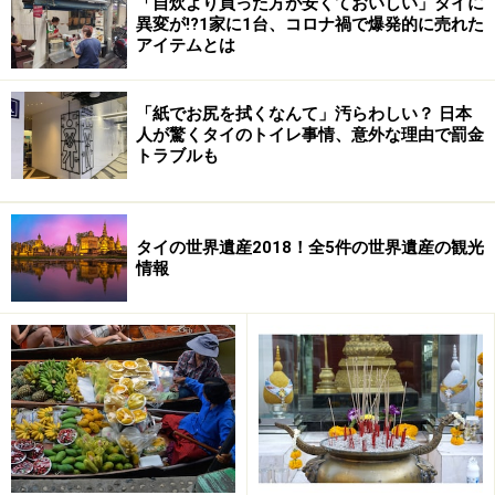
「自炊より買った方が安くておいしい」タイに
異変が!?1家に1台、コロナ禍で爆発的に売れた
■ 参考料金（バンコク⇒アユタヤ 片道）
アイテムとは
１等：66バーツ（約218円）
「紙でお尻を拭くなんて」汚らわしい？ 日本
人が驚くタイのトイレ事情、意外な理由で罰金
２等：35バーツ（約115円）
トラブルも
３等：15バーツ（約50円）
タイの世界遺産2018！全5件の世界遺産の観光
情報
■ チェンマイ
タイ第２の都市として有名な古都チェンマイ。チェンマ
イへの行き方は飛行機・バス・列車と３通りあります
が、安さと快適さ（時間はかかりますが）から言えば列
車ですね。
種別は１等から３等に分かれています。１等は２人用個
室のエアコン付き寝台、２等は夜行だと寝台列車となっ