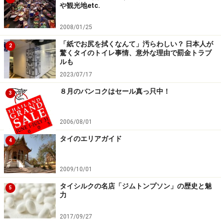
ホームページ
」を確認するなど、安全確保に十分注意を払ってく
や観光地etc.
ださい。
2008/01/25
次のページへ
1
/
2
「紙でお尻を拭くなんて」汚らわしい？ 日本人が
2
驚くタイのトイレ事情、意外な理由で罰金トラブ
ルも
2023/07/17
８月のバンコクはセール真っ只中！
3
2006/08/01
タイのエリアガイド
4
2009/10/01
タイシルクの名店「ジムトンプソン」の歴史と魅
5
力
2017/09/27