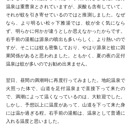
温泉は重曹泉とされていますが、炭酸も含有していて、
それが蚊を引き寄せているのではと推測しました。なぜ
なら、より明るい松ヶ下雅湯では、蚊が全く気になら
ず、明らかに何かが違うとしか思えなかったからです。
右手前の湯船は源泉の噴出も多いらしく、より熱いので
すが、そこには蚊も密集しており、やはり源泉と蚊に因
果関係があると思われました。ともかく、夏の夜の足付
温泉は蚊が多いのでお勧め出来ません。
翌日、昼間の満潮時に再度行ってみました。地鉈温泉で
火照った体で、山道を足付温泉まで直接下って来たの
で、満潮によって温くなっているのは、大歓迎でした。
しかし、予想以上に温度があって、山道を下って来た身
には温か過ぎる程。右手前の湯船は、温泉として普通に
入れる温度と思いました。