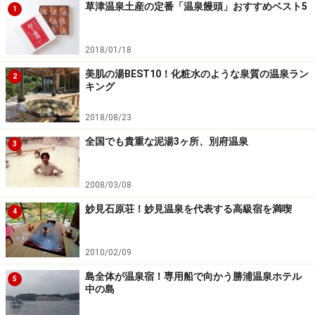
草津温泉土産の定番「温泉饅頭」おすすめベスト5
1
2018/01/18
美肌の湯BEST10！化粧水のような泉質の温泉ラン
2
キング
2018/08/23
全国でも貴重な泥湯3ヶ所、別府温泉
3
2008/03/08
妙見石原荘！妙見温泉を代表する高級宿を満喫
4
2010/02/09
島全体が温泉宿！専用船で向かう勝浦温泉ホテル
5
中の島