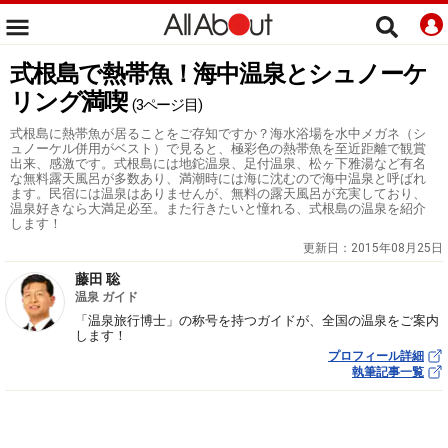
式根島で熱帯魚！海中温泉とシュノーケ
リング満喫
(3ページ目)
式根島に熱帯魚が居ることをご存知ですか？海水浴場を水中メガネ（シ
ュノーケル併用がベスト）で見ると、極彩色の熱帯魚を至近距離で観賞
出来、感激です。式根島には地鉈温泉、足付温泉、松ヶ下雅湯など有名
な無料露天風呂が多数あり、満潮時には海に沈むので海中温泉と呼ばれ
ます。民宿には温泉はありませんが、無料の露天風呂が充実しており、
温泉好きなら大満足必至。また行きたいと憧れる、式根島の温泉を紹介
します！
更新日：
2015年08月25日
藤田 聡
温泉 ガイド
「温泉旅行博士」の称号を持つガイドが、全国の温泉をご案内
します！
プロフィール詳細
執筆記事一覧