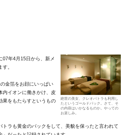
07年4月15日から、新メ
ます。
％の金箔をお顔にいっぱい
体内イオンに働きかけ、皮
絶世の美女、クレオパトラも利用し
効果をもたらすというもの
たというゴールドパック。さて、そ
の内容はいかなるものか。やっての
お楽しみ。
パトラも黄金のパックをして、美貌を保ったと言われて
金」だったと記録されています。