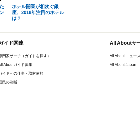
た
ホテル開業が相次ぐ銀
ン
座、2018年注目のホテル
は？
ガイド関連
All Abou
専門家サーチ（ガイドを探す）
All About ニュー
All Aboutガイド募集
All About Japan
ガイドへの仕事・取材依頼
国民の決断