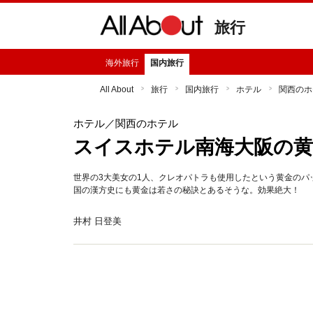
旅行
海外旅行
国内旅行
All About
旅行
国内旅行
ホテル
関西のホ
ホテル
／関西のホテル
スイスホテル南海大阪の
世界の3大美女の1人、クレオパトラも使用したという黄金の
国の漢方史にも黄金は若さの秘訣とあるそうな。効果絶大！
井村 日登美