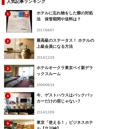
人気記事ランキング
ホテルに忘れ物をした際の対処
1
法 保管期間や送料は？
2017/08/07
最高級のステータス！ ホテルの
2
上級会員になる方法
2014/12/29
ホテルオークラ東京ベイ新デラ
3
ックスルーム
2006/06/18
今、ゲストハウスはバックパッ
4
カーだけの宿じゃない？
2014/12/09
東京「使える！」ビジネスホテ
5
ル【立川編】