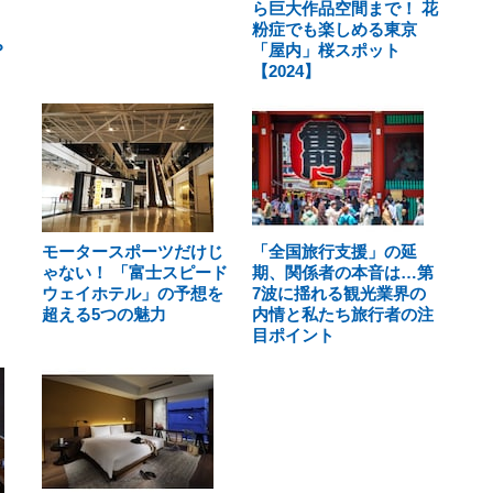
ら巨大作品空間まで！ 花
粉症でも楽しめる東京
？
「屋内」桜スポット
【2024】
モータースポーツだけじ
「全国旅行支援」の延
ゃない！ 「富士スピード
期、関係者の本音は…第
ウェイホテル」の予想を
7波に揺れる観光業界の
超える5つの魅力
内情と私たち旅行者の注
目ポイント