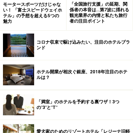
「全国旅行支援」の延期、関
モータースポーツだけじゃな
係者の本音は…第7波に揺れる
い！ 「富士スピードウェイホ
観光業界の内情と私たち旅行
テル」の予想を超える5つの
者の注目ポイント
魅力
コロナ収束で駆け込みたい、注目のホテルブラ
ンド
ホテル開業が相次ぐ銀座、2018年注目のホテ
ルは？
「満室」のホテルを予約する裏ワザ！3つ
の"3"と"T"
愛犬家のためのリゾートホテル「レジーナ旧軽