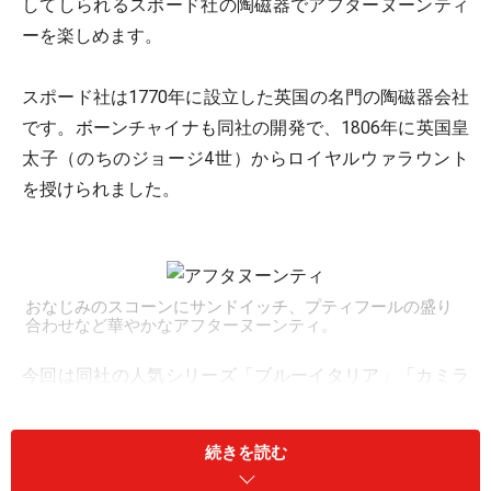
してしられるスポード社の陶磁器でアフターヌーンティ
ーを楽しめます。
スポード社は1770年に設立した英国の名門の陶磁器会社
です。ボーンチャイナも同社の開発で、1806年に英国皇
太子（のちのジョージ4世）からロイヤルウァラウント
を授けられました。
おなじみのスコーンにサンドイッチ、プティフールの盛り
合わせなど華やかなアフターヌーンティ。
今回は同社の人気シリーズ「ブルーイタリア」「カミラ
ピンク」の2種類を用意しています。どちらで楽しめる
かは、その時によって選べる場合もあればそうでない場
続きを読む
合もあります。いずれにしても英国の貴族の面もちを感