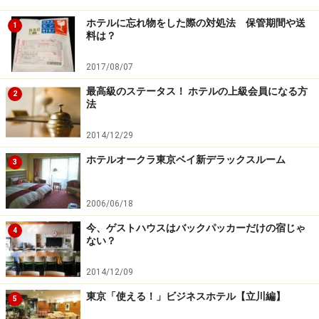
ホテルに忘れ物をした際の対処法 保管期間や送
1
料は？
2017/08/07
最高級のステータス！ ホテルの上級会員になる方
2
法
2014/12/29
ホテルオークラ東京ベイ新デラックスルーム
3
2006/06/18
今、ゲストハウスはバックパッカーだけの宿じゃ
4
ない？
2014/12/09
東京「使える！」ビジネスホテル【立川編】
5