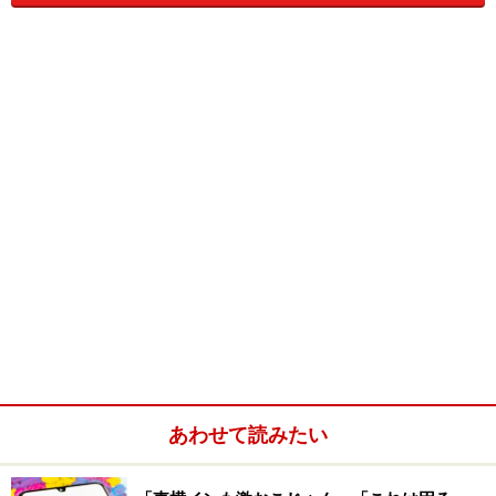
じて頂けるのではないでしょうか。
料金は1人2656円（税サ込み）。提供時間は10時30分か
ら19時30分まで。優雅なひとときをどうぞ・・。
■ホテル阪急インターナショナル
・所在地：大阪市北区茶屋町9-19
・交通アクセス：JR大阪駅から徒歩10分
・地図：
Yahoo!地図情報
・TEL：06-6377-2100
・HP：
ホテル阪急インターナショナル
※記事内容は執筆時点のものです。最新の内容をご確認くださ
い。
あわせて読みたい