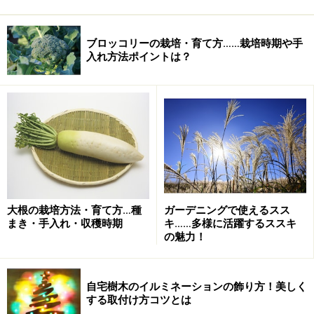
ブロッコリーの栽培・育て方……栽培時期や手
入れ方法ポイントは？
大根の栽培方法・育て方…種
ガーデニングで使えるスス
まき・手入れ・収穫時期
キ……多様に活躍するススキ
の魅力！
自宅樹木のイルミネーションの飾り方！美しく
する取付け方コツとは