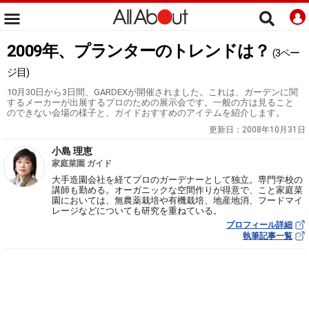
2009年、プランターのトレンドは？
(3ペー
ジ目)
10月30日から3日間、GARDEXが開催されました。これは、ガーデンに関
するメーカーが出展するプロのための展示会です。一般の方は見ること
のできない会場の様子と、ガイドおすすめのアイテムを紹介します。
更新日：
2008年10月31日
小島 理恵
家庭菜園 ガイド
大手造園会社を経てプロのガーデナーとして独立。専門学校の
講師も勤める。オーガニックな空間作りが得意で、こと家庭菜
園においては、無農薬栽培や有機栽培、地産地消、フードマイ
レージなどについても研究を重ねている。
プロフィール詳細
執筆記事一覧