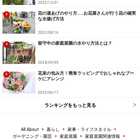
2022/12/01
花の湯あげのやり方……お花屋さんが行う花の確実
3
な水揚げ方法
2022/08/16
留守中の家庭菜園の水やり方法とは？
4
2024/09/05
花束の包み方！簡単ラッピングでおしゃれなブー
5
ケにアレンジ
2023/06/17
ランキングをもっと見る
>
>
>
All About
暮らし
家事・ライフスタイル
>
>
>
ガーデニング・園芸
家庭菜園
家庭菜園関連情報