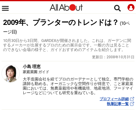
2009年、プランターのトレンドは？
(10ペ
ージ目)
10月30日から3日間、GARDEXが開催されました。これは、ガーデンに関
するメーカーが出展するプロのための展示会です。一般の方は見ること
のできない会場の様子と、ガイドおすすめのアイテムを紹介します。
更新日：
2008年10月31日
小島 理恵
家庭菜園 ガイド
大手造園会社を経てプロのガーデナーとして独立。専門学校の
講師も勤める。オーガニックな空間作りが得意で、こと家庭菜
園においては、無農薬栽培や有機栽培、地産地消、フードマイ
レージなどについても研究を重ねている。
プロフィール詳細
執筆記事一覧