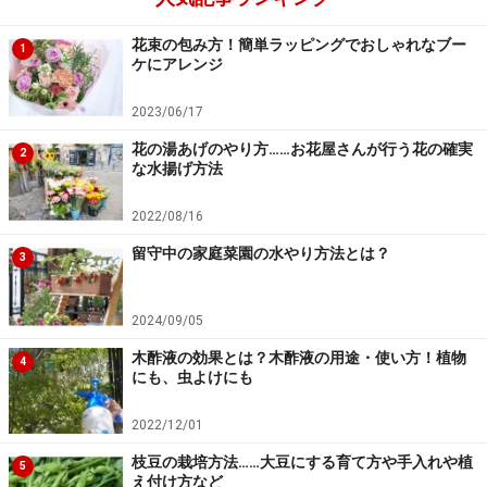
花束の包み方！簡単ラッピングでおしゃれなブー
1
ケにアレンジ
2023/06/17
花の湯あげのやり方……お花屋さんが行う花の確実
2
な水揚げ方法
2022/08/16
留守中の家庭菜園の水やり方法とは？
3
2024/09/05
木酢液の効果とは？木酢液の用途・使い方！植物
4
にも、虫よけにも
2022/12/01
枝豆の栽培方法……大豆にする育て方や手入れや植
5
え付け方など