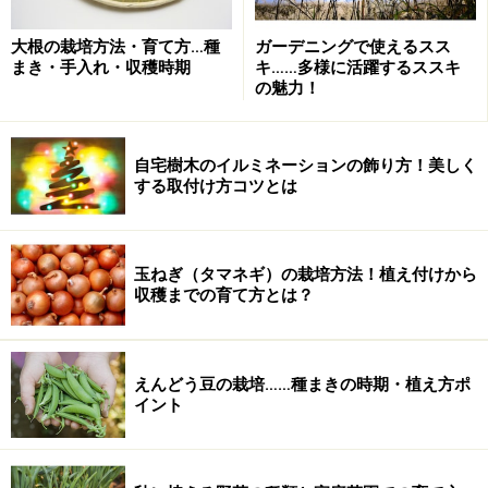
大根の栽培方法・育て方…種
ガーデニングで使えるスス
まき・手入れ・収穫時期
キ……多様に活躍するススキ
の魅力！
自宅樹木のイルミネーションの飾り方！美しく
する取付け方コツとは
玉ねぎ（タマネギ）の栽培方法！植え付けから
収穫までの育て方とは？
えんどう豆の栽培……種まきの時期・植え方ポ
イント