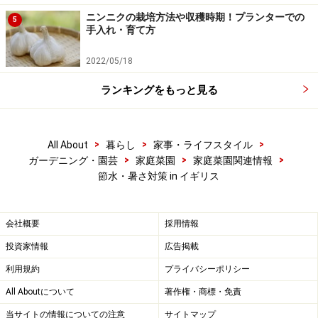
ニンニクの栽培方法や収穫時期！プランターでの
5
手入れ・育て方
2022/05/18
ランキングをもっと見る
>
>
>
All About
暮らし
家事・ライフスタイル
>
>
>
ガーデニング・園芸
家庭菜園
家庭菜園関連情報
節水・暑さ対策 in イギリス
会社概要
採用情報
投資家情報
広告掲載
利用規約
プライバシーポリシー
All Aboutについて
著作権・商標・免責
当サイトの情報についての注意
サイトマップ