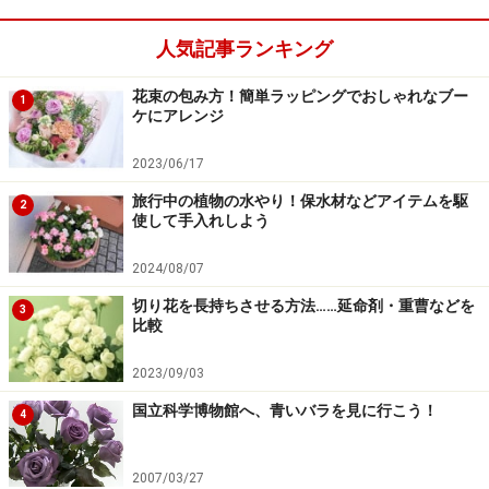
人気記事ランキング
花束の包み方！簡単ラッピングでおしゃれなブー
1
ケにアレンジ
2023/06/17
旅行中の植物の水やり！保水材などアイテムを駆
2
使して手入れしよう
2024/08/07
切り花を長持ちさせる方法……延命剤・重曹などを
3
比較
2023/09/03
国立科学博物館へ、青いバラを見に行こう！
4
2007/03/27