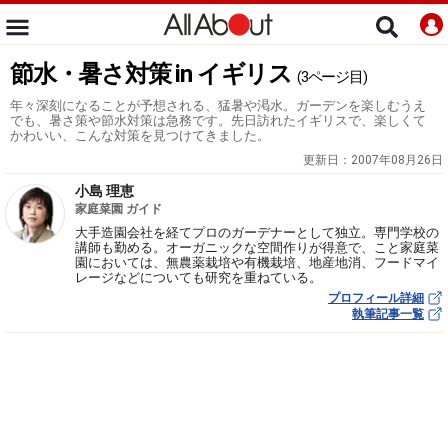
節水・暑さ対策 in イギリス
(3ページ目)
年々深刻になることが予想される、猛暑や渇水。ガーデンを楽しむうえ
でも、暑さ策や節水対策は急務です。先日訪れたイギリスで、楽しくて
かわいい、こんな対策を見つけてきました。
更新日：
2007年08月26日
小島 理恵
家庭菜園 ガイド
大手造園会社を経てプロのガーデナーとして独立。専門学校の
講師も勤める。オーガニックな空間作りが得意で、こと家庭菜
園においては、無農薬栽培や有機栽培、地産地消、フードマイ
レージなどについても研究を重ねている。
プロフィール詳細
執筆記事一覧