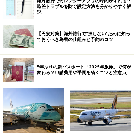
海外旅行でカレンダーアプリの時間がずれる!?
時差トラブルを防ぐ設定方法を分かりやすく解
ナルビルには数多くのインターネットスポットがあ
説
りますので、用途に合わせて利用してみてくださ
い。
【円安対策】海外旅行で“損しない”ために知っ
ておくべき為替の仕組みと予約のコツ
時間があまりないときや、ちょっとした調べ物に便
利なのが、出発ロビーなど各フロアに設けている
「＠ステーション」。こちらには10分100円で誰で
も利用できるコイン式インターネットが並んでいま
5年ぶりの新パスポート「2025年旅券」で何が
変わる？申請費用や手間を省くコツと注意点
す。ガイドもよく利用しているのですが、設置場所
が多いだけに、使いたいな～と思ったときすぐにこ
のコーナーを発見できるところが気に入っていま
す。
自分のモバイルを持参しているときには、無線LAN
のアクセススポットへ。＠ステーションの周辺をは
じめ各フロアにスポットを設けていますが、あらか