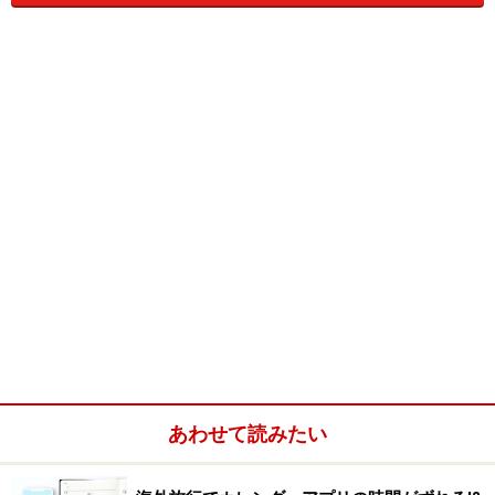
関空おすすめレジャー＆プラスαの便利情報
手軽に活用できるインターネットスポッ
ト
この便利スポットのおかげで、わずかな時間も有効利
用できる！
海外へ出発する際の待ち時間、皆さんは空港でどん
な風に過ごしていますか？ ガイドはインターネット
を使っていることが一番多いです。これから向かう
旅先の情報収集をしたり、Eメールのやり取りをし
あわせて読みたい
たりと何かと便利に使えますし、インターネットさ
えあれば退屈しませんよね。関西国際空港のターミ