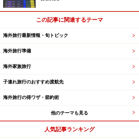
KANKU LOUNGEのなかには充実した機能がいっぱい
です。
次のページ
で詳しく！
この記事に関連するテーマ
※記事内容は執筆時点のものです。最新の内容をご確認くださ
海外旅行最新情報・旬トピック
い。
※海外を訪れる際には最新情報の入手に努め、「
外務省 海外安全
海外旅行準備
ホームページ
」を確認するなど、安全確保に十分注意を払ってく
ださい。
海外家族旅行
次のページへ
1
/
3
子連れ旅行のおすすめ渡航先
海外旅行の得ワザ・節約術
他のテーマも見る
人気記事ランキング