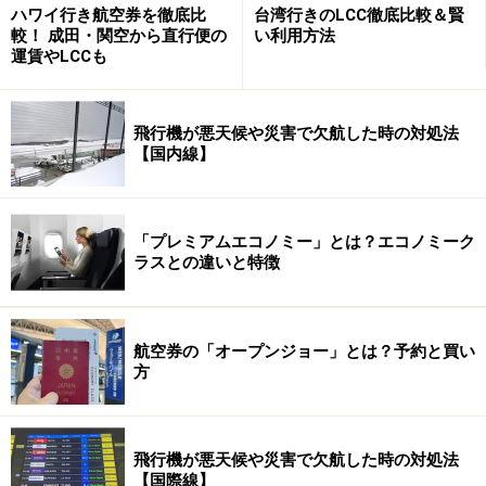
ハワイ行き航空券を徹底比
台湾行きのLCC徹底比較＆賢
じめどこにあるのかチェックしておくと、急いでい
較！ 成田・関空から直行便の
い利用方法
運賃やLCCも
るときでもよりスムーズに利用できますよ。⇒■
＠
ステーションと無線LANスポットについて
飛行機が悪天候や災害で欠航した時の対処法
【国内線】
ターミナルビル２階北側にある、24時間営業のKANKU
LOUNGE
「プレミアムエコノミー」とは？エコノミーク
ラスとの違いと特徴
待ち時間がたっぷりあるときには、迷わずターミナ
ルビル２階の
「KANKU LOUNGE（関空ラウンジ）」
へ向かいましょう！ こちらのラウンジには有線無線
航空券の「オープンジョー」とは？予約と買い
LAN対応PCを設置したインターネットカフェを併設
方
しているんです。落ち着いた空間でゆっくりとイン
ターネットが楽しめるのはもちろん、利用人数やシ
ーンに応じたさまざまな使い方ができるんですよ。
飛行機が悪天候や災害で欠航した時の対処法
【国際線】