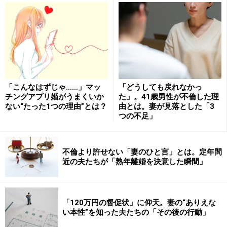
女性がもらって困るプレゼント5：化粧品＆ビューティ
ー関連商品
女性の半数以上が「いらないプレゼントを
もらったことがある」と回答
「こんなはずじゃ……」マッ
「どうしても戻れなかっ
オーストラリアで昨年行われた調査によれば、なんとオ
チングアプリ婚がうまくいか
た」。41歳男性が不倫した理
ない“たった1つの理由”とは？
由とは。妻が見落とした「3
ーストラリア国民の３分の２、さらに18歳～34歳は４分
つの不足」
の３が、「いらないクリスマスプレゼントを少なくとも
１つはもらったことがある」そうです。
不倫より許せない「妻のひと言」とは。定年間
近の夫たちが「熟年離婚を決意した瞬間」
いらないプレゼントの代表は「香り付きのロウソク」
「奇抜なデザインのネクタイ」「フットスパ」など。
「120万円の督促状」に仰天。妻の“ありえな
またアメリカで行われた同様の調査でも、57％が「趣味
い本性”を知った夫たちの「その後の行動」
に合わない、または必要のないホリデープレゼントを受