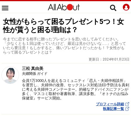
女性がもらって困るプレゼント5つ！女
性が貰うと困る理由は？
今までに恋する相手に贈ったプレゼントを思い出してみてください。
「少なくとも１回は使っていたけど、最近は見かけないな……」と思って
いたら要注意！もしかすると、痛いプレゼントだったかも！？女性がも
らって困るプレゼントとは？
更新日：
2024年01月23日
三松 真由美
夫婦関係 ガイド
会員1万3000人を超えるコミュニティ「恋人・夫婦仲相談所」
を運営し、夫婦仲の改善、セックスレス対処法ED予防法を真剣
に考える夫婦仲コメンテーター。的確なアドバイスにファンが
多く、マスコミ取材や著書執筆、講演多数。『オトナのお悩み
保健室』サービス開始。
プロフィール詳細
執筆記事一覧