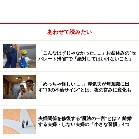
あわせて読みたい
「こんなはずじゃなかった……」お盆休みの“セ
＜目次＞
パレート帰省”で「絶対してはいけないこと」
女性の半数以上が「いらないプレゼントをもらったこと
がある」と回答
「めっちゃ怪しい……」浮気夫が無意識に出
女性がもらって困るプレゼント1：服
す“10の不倫サイン”とは。夜の営みに変化も
女性がもらって困るプレゼント2：チープなアクセサリ
ー
女性がもらって困るプレゼント3：インテリア雑貨
夫婦関係を修復する“魔法の一言”とは？ 離婚
女性がもらって困るプレゼント4：微妙なブランドグッ
する夫婦・しない夫婦の「小さな習慣」4つ
ズ