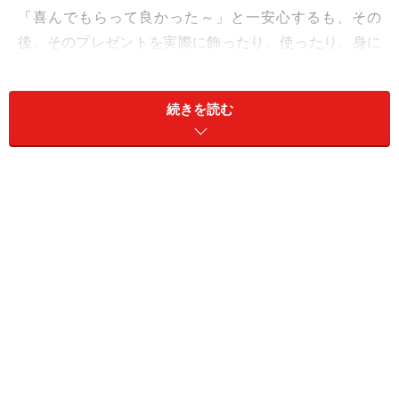
「喜んでもらって良かった～」と一安心するも、その
後、そのプレゼントを実際に飾ったり、使ったり、身に
つけたりしているのを見たことはありますか？
続きを読む
ちょっとここで、今までにあなたが贈ったクリスマスプ
レゼントを思い出してみてください。
「少なくとも１回は使っていたけど、最近は見かけない
なぁ……」と思っていたら要注意！
そのプレゼントは「痛いプレゼント」であった可能性が
大です。