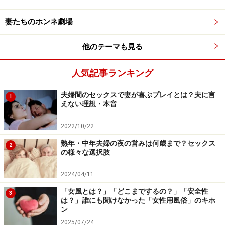
トワースト５をご紹介しますので、参考にしてください
妻たちのホンネ劇場
ね。
他のテーマも見る
女性がもらって困るプレゼント1：服
人気記事ランキング
夫婦間のセックスで妻が喜ぶプレイとは？夫に言
1
えない理想・本音
女性は服には細かいこだわりが
2022/10/22
｢妻にきれいになって欲しい｣「こんな服装をして欲し
熟年・中年夫婦の夜の営みは何歳まで？セックス
い」というだんな様の願望が現れがちなこのアイテム。
2
の様々な選択肢
「服ならたくさんあっても困らないし無難でしょ。いつ
2024/04/11
か着る時もあるんじゃないの？」と思っているだんな
「女風とは？」「どこまでするの？」「安全性
3
は？」誰にも聞けなかった「女性用風俗」のキホ
様。
ン
2025/07/24