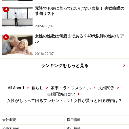
服は「無難な」アイテムどころか、最も贈るのが難しい
冗談でも夫に言ってはいけない言葉！ 夫婦喧嘩の
4
アイテムです。その証拠に、どんなに贈り物好きの女性
禁句リスト
でも、どんなに親しい間柄にあっても女同士で服を贈る
2024/05/07
ことはまずありません。
女性の性欲は何歳まである？40代以降の性のリア
5
ル
それほど女性の服選びは複雑なのです。サイズはもちろ
ん、色、形、素材、機能性、デザインのテイスト、ブラ
2018/09/07
ンド、価格、洗濯やお手入れ方法、手持ちの服や装飾品
ランキングをもっと見る
とのコーディネイト、流行、着ていく場所とのマッチン
グ、など様々な要素を加味して女性は服を選んでいま
す。
>
>
>
>
All About
暮らし
家事・ライフスタイル
夫婦関係
>
夫婦円満のコツ
たとえ1000円のＴシャツ一枚だって慎重に吟味して買っ
女性がもらって困るプレゼント5つ！女性が貰うと困る理由は？
ています。「持っていればそのうち着るかも」というよ
うな服はもともと買いませんし、趣味の合わない服は良
会社概要
採用情報
くてパジャマ、悪くてたんすの肥やしにしかならないの