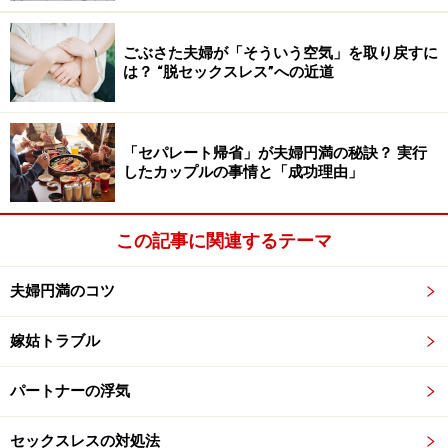
け取る」と回答。
ごぶさた夫婦が「そういう空気」を取り戻すに
は？ “脱セックスレス”への近道
それらをもらった場合、「リギフティグする（＝他の人
にまた贈る）」と言う人が34％、ebayなどのオークショ
ンサイトに売るという人が40％という結果が出ていま
「セパレート帰省」が夫婦円満の秘訣？ 実行
す。
したカップルの事情と「成功理由」
いらないものはさっさと売ったり人にあげたりするとい
この記事に関連するテーマ
う合理主義なところがいかにもアメリカ風ですが、もし
日本でも同様の調査をしたら、「いらないプレゼントを
夫婦円満のコツ
もらった」という人はかなりの数に上るのではないかと
想像できます。
嫁姑トラブル
あなたのプレゼント選びは大丈夫ですか？
パートナーの浮気
そこで今回は妻に贈ってはいけないクリスマスプレゼン
セックスレスの対処法