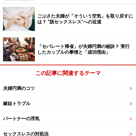
しも役立ちません。
ごぶさた夫婦が「そういう空気」を取り戻すに
さらに「だいたい、あんたの母親はね……」など、話題に
は？ “脱セックスレス”への近道
は関係ない親や親族を否定したり、「あんな会社で……」
「そんな大学だから……」など勤務先や学歴を非難したり
するような場合もあるかもしれません。
「セパレート帰省」が夫婦円満の秘訣？ 実行
直接の話題と関係ない個人攻撃にまで発展する場合、二
したカップルの事情と「成功理由」
人の間に修復不可能な亀裂を入れてしまうこともありま
す。いくら夫婦でも言っていいことと悪いことがあるこ
この記事に関連するテーマ
とを肝に銘じておきましょう。
夫婦円満のコツ
◎ルール2：断定的な言い方をしない
「あなたはいつも……ね」「絶対……だ」など、断定的な言
嫁姑トラブル
い方は相手を自分の視点で押さえつけることになり、相
手の反発を招きます。
パートナーの浮気
このような言葉はもし、相手が変わろうとしていたとし
セックスレスの対処法
てもそれを受け入れない態度でいることを最初から表明