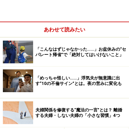
あわせて読みたい
実はそこには、「言葉遣い」「態度」「気持ち」の3つ
に厳然としたルールがあります。そのルールを守っては
「こんなはずじゃなかった……」お盆休みの“セ
じめてできるのが「いい夫婦げんか」。
パレート帰省”で「絶対してはいけないこと」
それではこれからそのルールをひとつずつ紹介していき
ましょう。はたして、皆さまはいくつ守れていますか？
「めっちゃ怪しい……」浮気夫が無意識に出
す“10の不倫サイン”とは。夜の営みに変化も
＜目次＞
夫婦喧嘩の言葉遣いルール4カ条
夫婦関係を修復する“魔法の一言”とは？ 離婚
夫婦喧嘩の態度ルール6カ条
する夫婦・しない夫婦の「小さな習慣」4つ
夫婦喧嘩の気持ちルール3カ条