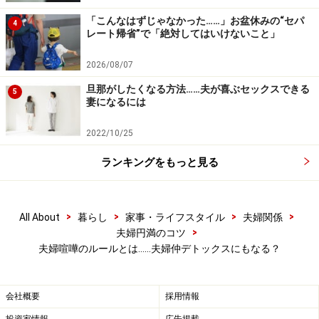
「あなた」を主語にして話すと、「あなたは○○しないじ
「こんなはずじゃなかった……」お盆休みの“セパ
4
レート帰省”で「絶対してはいけないこと」
ゃない」「あなたはどうしてそんなことを言うの？」な
ど、自然と相手を責めたり、要求をぶつけたりする会話
2026/08/07
になってしまいます。
旦那がしたくなる方法……夫が喜ぶセックスできる
5
たとえ同じ要求でも「私はあなたに○○しないで欲しいと
妻になるには
思うの」という言い方なら、相手への押しつけがましさ
2022/10/25
が減り、さらなる口論に発展しにくくなります。
これは、ケンカのとき以外の会話でも意識すると、夫婦
ランキングをもっと見る
のコミュニケーションがスムーズになります。
>
>
>
>
All About
暮らし
家事・ライフスタイル
夫婦関係
>
夫婦円満のコツ
夫婦喧嘩の態度ルール6カ条
夫婦喧嘩のルールとは……夫婦仲デトックスにもなる？
会社概要
採用情報
「感情的になるとだんだん大声に……」