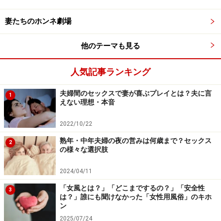
しているようなものですから、問題解決には向かえませ
妻たちのホンネ劇場
ん。
相手を自分の物差しで決めつけるのはNGです。
他のテーマも見る
◎ルール3：推測でモノを言わない
人気記事ランキング
同様に「また○○するんでしょう。」「××になるにきまっ
夫婦間のセックスで妻が喜ぶプレイとは？夫に言
てるわ」と、自分の推測でものを言うのも、違う意味で
1
えない理想・本音
自分の視点で相手を押さえつけることに。
事実でない推測や仮定を基に話をしても、問題の解決か
2022/10/22
らは遠ざかるばかりです。
熟年・中年夫婦の夜の営みは何歳まで？セックス
2
の様々な選択肢
大事なことは、事実を冷静に確認して、思い込みやあて
ずっぽうで語らないことです。
2024/04/11
「女風とは？」「どこまでするの？」「安全性
3
◎ルール4：主語は必ず「私」で
は？」誰にも聞けなかった「女性用風俗」のキホ
自分の意見を述べるときには「私」を主語にして話しま
ン
2025/07/24
しょう。