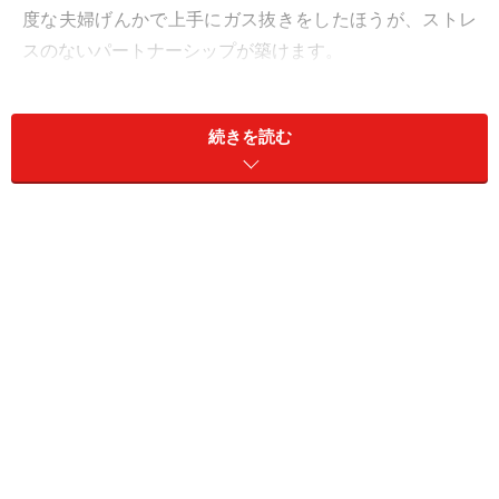
度な夫婦げんかで上手にガス抜きをしたほうが、ストレ
スのないパートナーシップが築けます。
いい夫婦げんかは夫婦間にたまった老廃物を排出する
続きを読む
「デトックス効果」をもたらしますが、ダメな夫婦げん
かは逆に出口をふさぐだけでなく、ストレスからもっと
老廃物を増やしてしまいます。
それでは、「いい夫婦げんか」とはどんな夫婦げんかな
のでしょうか？