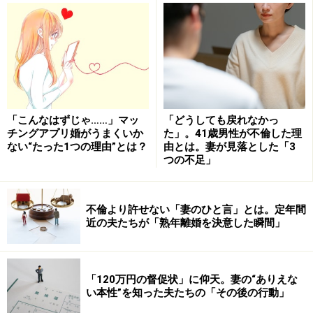
夫婦喧嘩の言葉遣いルール4カ条
まずは言葉遣いに関するルールを4つ。
「売り言葉に買い言葉」なんてことにならないように、
「こんなはずじゃ……」マッ
「どうしても戻れなかっ
チングアプリ婚がうまくいか
た」。41歳男性が不倫した理
このルールをしっかりチェック！
ない“たった1つの理由”とは？
由とは。妻が見落とした「3
つの不足」
◎ルール1：相手を脅したり、見下したり、人格や容姿
などを否定しない
不倫より許せない「妻のひと言」とは。定年間
感情が高ぶってくるとついつい出るのが相手への悪口や
近の夫たちが「熟年離婚を決意した瞬間」
暴言。
「馬鹿」「死ね」「後悔するぞ」、あるいは「デブ」
「ハゲ」「クソばばあ」など、興奮すると普段は思って
「120万円の督促状」に仰天。妻の“ありえな
もいないような言葉が出てきます。
い本性”を知った夫たちの「その後の行動」
これらはみな、相手を攻撃するだけで問題の解決には少