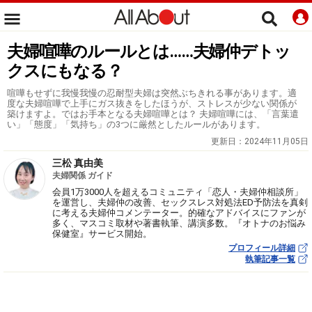
夫婦喧嘩のルールとは……夫婦仲デトッ
クスにもなる？
喧嘩もせずに我慢我慢の忍耐型夫婦は突然ぶちきれる事があります。適
度な夫婦喧嘩で上手にガス抜きをしたほうが、ストレスが少ない関係が
築けますよ。ではお手本となる夫婦喧嘩とは？ 夫婦喧嘩には、「言葉遣
い」「態度」「気持ち」の3つに厳然としたルールがあります。
更新日：
2024年11月05日
三松 真由美
夫婦関係 ガイド
会員1万3000人を超えるコミュニティ「恋人・夫婦仲相談所」
を運営し、夫婦仲の改善、セックスレス対処法ED予防法を真剣
に考える夫婦仲コメンテーター。的確なアドバイスにファンが
多く、マスコミ取材や著書執筆、講演多数。『オトナのお悩み
保健室』サービス開始。
プロフィール詳細
執筆記事一覧