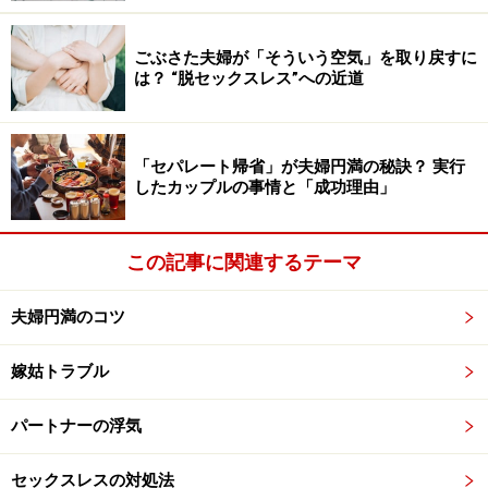
那様も少ないでしょう。肌そのものの変化がわからない
なら、妻の使っている道具や行動に注目してください。
ごぶさた夫婦が「そういう空気」を取り戻すに
洗面所やバスルーム、ドレッサーなどにフェイスパック
は？ “脱セックスレス”への近道
や高級な美容液が並ぶようになっていないか。美顔グッ
ズなどが増えていないか、といった所有物の変化に注目
しましょう。
「セパレート帰省」が夫婦円満の秘訣？ 実行
したカップルの事情と「成功理由」
そのほかには、お風呂上りや就寝前の妻の行動にも要注
目。フェイスパックやマッサージ、手やネイルのお手入
この記事に関連するテーマ
れを念入りにするようになるなど行動の変化は、誰か触
れることを想定して、お肌をツルスベにしようとしてい
夫婦円満のコツ
るのかもしれません。
嫁姑トラブル
パートナーの浮気
妻の浮気を見破るテク3：妻の下着を見逃す
な
セックスレスの対処法