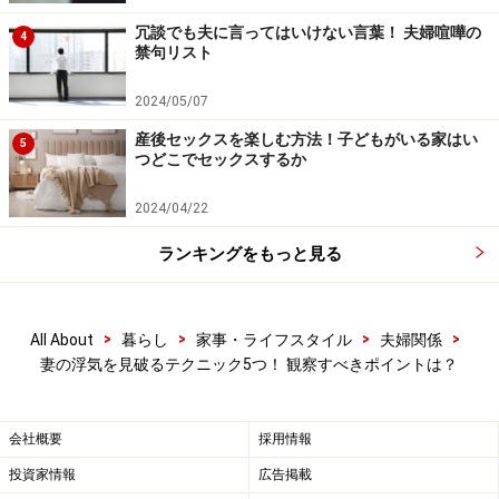
冗談でも夫に言ってはいけない言葉！ 夫婦喧嘩の
4
禁句リスト
今までは形が崩れてアンダーのゴムのゆるんだブラ、お
腹をすっぽりおおうはき心地の良いショーツが中心だっ
2024/05/07
た奥様の下着が、新しいもの、繊細なレースがついたも
産後セックスを楽しむ方法！子どもがいる家はい
5
のなど、おしゃれなものに変わっていませんか？ その場
つどこでセックスするか
合は、もしかすると誰かに下着姿を見られる可能性が増
えたのかもしれません。
2024/04/22
ランキングをもっと見る
派手なものや極端にエロチックなデザインのものがない
からといって安心はできません。むしろ、清楚でシンプ
ルな下着の方が、怪しい可能性があります。色あせして
>
>
>
>
All About
暮らし
家事・ライフスタイル
夫婦関係
妻の浮気を見破るテクニック5つ！ 観察すべきポイントは？
いない新しい下着が増えていたとしたら……ああ、怪し
い。妻が浮気をした途端、パンティが真紅や紫色に変わ
るなどということは、今の時代にはありません。
会社概要
採用情報
投資家情報
広告掲載