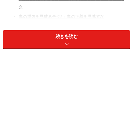
ク
妻の浮気を見破るテク3：妻の下着を見逃すな
妻の浮気を見破るテク4：家庭外での時間の増加
続きを読む
妻の浮気を見破るテク5：妻の笑顔や機嫌の変化
妻の浮気を防ぐために夫ができること
妻の浮気を見破るテク1：妻の髪に注目
急に髪のお手入れに熱心になったら怪しい
多くの男性から「見た目の変化で浮気の有無を見分けら
れますか？」という質問をよくいただきます。残念なが