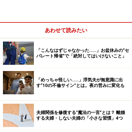
ら「最近、化粧が派手になった」などというドラマみた
いなわかりやすい変化はなかなかありません。
しかし、妻の皆様の髪に注目してみてください。たとえ
あわせて読みたい
ば、今までヘアサロンは半年に1度、多少の白髪も放
置、あるいは白髪対策は自宅でのヘアカラーで対応だっ
「こんなはずじゃなかった……」お盆休みの“セ
た奥様が、ヘアサロンにきちんと通うようになり、髪が
パレート帰省”で「絶対してはいけないこと」
さらさら、つやつやに美しくなったなら要注意です。
髪は1メートル離れて見られるときは少々の痛みや白髪
「めっちゃ怪しい……」浮気夫が無意識に出
す“10の不倫サイン”とは。夜の営みに変化も
も気になりませんが、至近距離で誰かに見られる、ある
いは誰かに触られる可能性が高まったとたんに、お手入
れのニーズが高まるものです。夫以外の男性に触れられ
るための白髪染め。女心を察してください。
夫婦関係を修復する“魔法の一言”とは？ 離婚
する夫婦・しない夫婦の「小さな習慣」4つ
もう一段踏み込むと、ムダ毛の処理を丁寧にするように