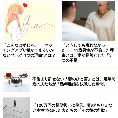
なるという事象もあります。脇毛、アンダーヘアー、ま
さに夫が気づかない闇の部位です。
妻の浮気を見破るテク2：洗面所やドレッサ
ーもチェック
「こんなはずじゃ……」マッ
「どうしても戻れなかっ
チングアプリ婚がうまくいか
た」。41歳男性が不倫した理
ない“たった1つの理由”とは？
由とは。妻が見落とした「3
つの不足」
その肌、誰かほかの男が触れているの？
誰かに至近距離で見られる、もしくは触れられる機会が
不倫より許せない「妻のひと言」とは。定年間
できるようになると、女性が急にお手入れに力を入れる
近の夫たちが「熟年離婚を決意した瞬間」
パーツの2つ目が肌です。好きな人ができると、肌の状
態は明らかに変わります。
「120万円の督促状」に仰天。妻の“ありえな
い本性”を知った夫たちの「その後の行動」
しかし、なかなか妻の肌の状態を普段から知っている旦