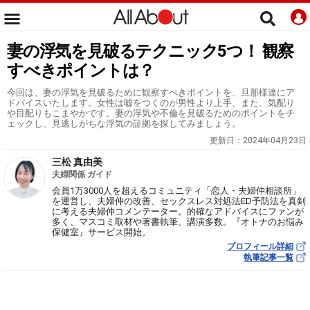
妻の浮気を見破るテクニック5つ！ 観察
すべきポイントは？
今回は、妻の浮気を見破るために観察すべきポイントを、旦那様達にア
ドバイスいたします。女性は嘘をつくのが男性より上手、また、気配り
や目配りもこまやかです。妻の浮気や不倫を見破るためのポイントをチ
ェックし、見逃しがちな浮気の証拠を探してみましょう。
更新日：
2024年04月23日
三松 真由美
夫婦関係 ガイド
会員1万3000人を超えるコミュニティ「恋人・夫婦仲相談所」
を運営し、夫婦仲の改善、セックスレス対処法ED予防法を真剣
に考える夫婦仲コメンテーター。的確なアドバイスにファンが
多く、マスコミ取材や著書執筆、講演多数。『オトナのお悩み
保健室』サービス開始。
プロフィール詳細
執筆記事一覧