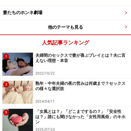
妻たちのホンネ劇場
下着にもこっそり注目
他のテーマも見る
見た目の変化に関しては「服装や持ち物に変化が現れま
すか？」という質問をいただくこともあります。しか
人気記事ランキング
し、世の中の旦那様の皆様、妻の普段のワードローブを
把握していますか？ 妻がどんな服を着ているのか全く視
夫婦間のセックスで妻が喜ぶプレイとは？夫に言
1
えない理想・本音
界に入っていない男性陣には、妻の服やバッグが新しく
増えているかどうかを見分けるのは明らかに無理があり
2022/10/22
ます。
熟年・中年夫婦の夜の営みは何歳まで？セックス
2
の様々な選択肢
そこでわかりやすいチェックポイントをお教えします。
2024/04/11
ズバリ「下着」です。妻の箪笥の引き出しをあけて中を
「女風とは？」「どこまでするの？」「安全性
確認することがためらわれるならば、洗濯後、干してい
3
は？」誰にも聞けなかった「女性用風俗」のキホ
る状態のもの、乾燥機で仕上がっている状態などをさり
ン
げなくチェックしましょう。
2025/07/24