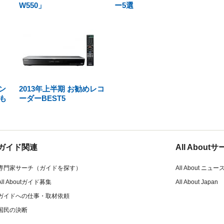
W550」
ー5選
オン
2013年上半期 お勧めレコ
も
ーダーBEST5
ガイド関連
All Abou
専門家サーチ（ガイドを探す）
All About ニュー
All Aboutガイド募集
All About Japan
ガイドへの仕事・取材依頼
国民の決断