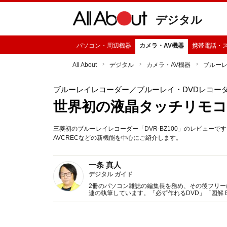
デジタル
パソコン・周辺機器
カメラ・AV機器
携帯電話・
All About
デジタル
カメラ・AV機器
ブルー
ブルーレイレコーダー
／ブルーレイ・DVDレコー
世界初の液晶タッチリモコ
三菱初のブルーレイレコーダー「DVR-BZ100」のレビュー
AVCRECなどの新機能を中心にご紹介します。
一条 真人
デジタル ガイド
2冊のパソコン雑誌の編集長を務め、その後フリー
連の執筆しています。「必ず作れるDVD」「図解 Bl