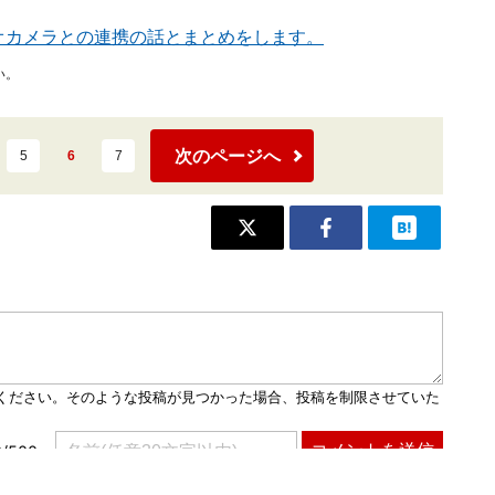
オカメラとの連携の話とまとめをします。
い。
次のページへ
5
6
7