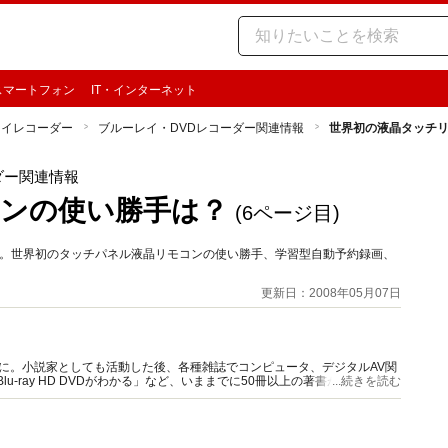
スマートフォン
IT・インターネット
レイレコーダー
ブルーレイ・DVDレコーダー関連情報
世界初の液晶タッチ
ダー関連情報
ンの使い勝手は？
(6ページ目)
です。世界初のタッチパネル液晶リモコンの使い勝手、学習型自動予約録画、
更新日：2008年05月07日
に。小説家としても活動した後、各種雑誌でコンピュータ、デジタルAV関
u-ray HD DVDがわかる」など、いままでに50冊以上の著書があります。
...続きを読む