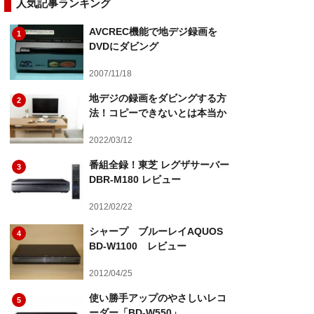
人気記事ランキング
AVCREC機能で地デジ録画を
1
DVDにダビング
2007/11/18
地デジの録画をダビングする方
2
法！コピーできないとは本当か
2022/03/12
番組全録！東芝 レグザサーバー
3
DBR-M180 レビュー
2012/02/22
シャープ ブルーレイAQUOS
4
BD-W1100 レビュー
2012/04/25
使い勝手アップのやさしいレコ
5
ーダー「BD-W550」