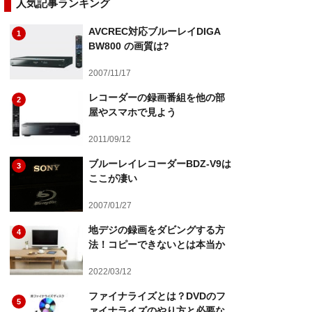
人気記事ランキング
AVCREC対応ブルーレイDIGA
1
BW800 の画質は?
2007/11/17
レコーダーの録画番組を他の部
2
屋やスマホで見よう
2011/09/12
ブルーレイレコーダーBDZ-V9は
3
ここが凄い
2007/01/27
地デジの録画をダビングする方
4
法！コピーできないとは本当か
2022/03/12
ファイナライズとは？DVDのフ
5
ァイナライズのやり方と必要な