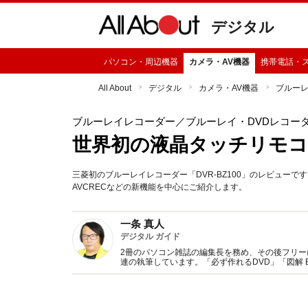
デジタル
パソコン・周辺機器
カメラ・AV機器
携帯電話・
All About
デジタル
カメラ・AV機器
ブルー
ブルーレイレコーダー
／ブルーレイ・DVDレコー
世界初の液晶タッチリモコ
三菱初のブルーレイレコーダー「DVR-BZ100」のレビュー
AVCRECなどの新機能を中心にご紹介します。
一条 真人
デジタル ガイド
2冊のパソコン雑誌の編集長を務め、その後フリー
連の執筆しています。「必ず作れるDVD」「図解 Bl