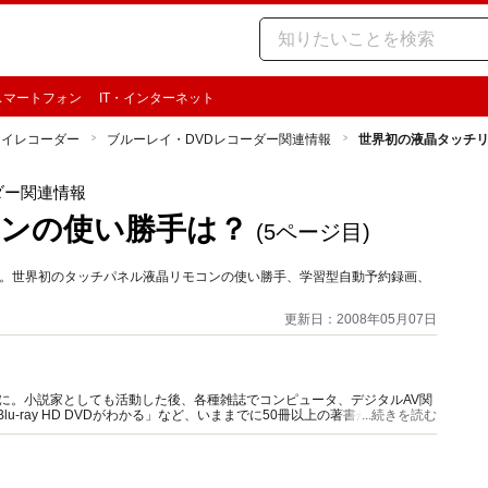
スマートフォン
IT・インターネット
レイレコーダー
ブルーレイ・DVDレコーダー関連情報
世界初の液晶タッチ
ダー関連情報
ンの使い勝手は？
(5ページ目)
です。世界初のタッチパネル液晶リモコンの使い勝手、学習型自動予約録画、
更新日：2008年05月07日
に。小説家としても活動した後、各種雑誌でコンピュータ、デジタルAV関
u-ray HD DVDがわかる」など、いままでに50冊以上の著書があります。
...続きを読む