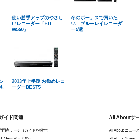
使い勝手アップのやさし
冬のボーナスで買いた
いレコーダー「BD-
い！ブルーレイレコーダ
W550」
ー5選
オン
2013年上半期 お勧めレコ
も
ーダーBEST5
ガイド関連
All Abou
専門家サーチ（ガイドを探す）
All About ニュー