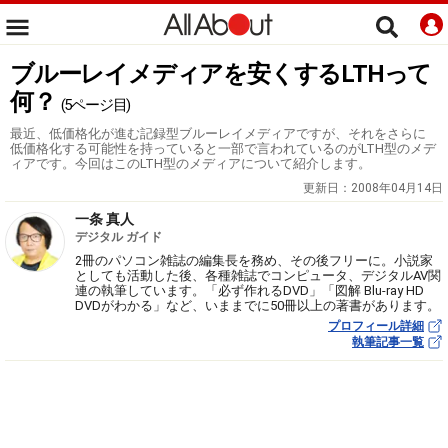
ブルーレイメディアを安くするLTHって
何？
(5ページ目)
最近、低価格化が進む記録型ブルーレイメディアですが、それをさらに
低価格化する可能性を持っていると一部で言われているのがLTH型のメデ
ィアです。今回はこのLTH型のメディアについて紹介します。
更新日：
2008年04月14日
一条 真人
デジタル ガイド
2冊のパソコン雑誌の編集長を務め、その後フリーに。小説家
としても活動した後、各種雑誌でコンピュータ、デジタルAV関
連の執筆しています。「必ず作れるDVD」「図解 Blu-ray HD
DVDがわかる」など、いままでに50冊以上の著書があります。
プロフィール詳細
執筆記事一覧