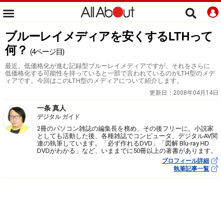
ブルーレイメディアを安くするLTHって
何？
(4ページ目)
最近、低価格化が進む記録型ブルーレイメディアですが、それをさらに
低価格化する可能性を持っていると一部で言われているのがLTH型のメデ
ィアです。今回はこのLTH型のメディアについて紹介します。
更新日：
2008年04月14日
一条 真人
デジタル ガイド
2冊のパソコン雑誌の編集長を務め、その後フリーに。小説家
としても活動した後、各種雑誌でコンピュータ、デジタルAV関
連の執筆しています。「必ず作れるDVD」「図解 Blu-ray HD
DVDがわかる」など、いままでに50冊以上の著書があります。
プロフィール詳細
執筆記事一覧