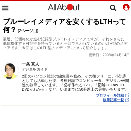
ブルーレイメディアを安くするLTHって
何？
(2ページ目)
最近、低価格化が進む記録型ブルーレイメディアですが、それをさらに
低価格化する可能性を持っていると一部で言われているのがLTH型のメデ
ィアです。今回はこのLTH型のメディアについて紹介します。
更新日：
2008年04月14日
一条 真人
デジタル ガイド
2冊のパソコン雑誌の編集長を務め、その後フリーに。小説家
としても活動した後、各種雑誌でコンピュータ、デジタルAV関
連の執筆しています。「必ず作れるDVD」「図解 Blu-ray HD
DVDがわかる」など、いままでに50冊以上の著書があります。
プロフィール詳細
執筆記事一覧