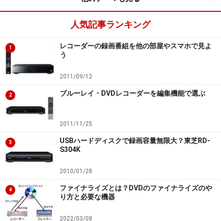
XW31は昨年秋に登場したXW30を進化させたモデルで
人気記事ランキング
す。追加された主な機能は「新番組おまかせ録画」と、
レコーダーの録画番組を他の部屋やスマホで見よ
「ジャンル別番組表」機能、そして、同社のTVビエラと
1
う
のリンク機能の強化です。
2011/09/12
■新番組おまかせ録画
ブルーレイ・DVDレコーダーを編集機能で選ぶ
2
2011/11/25
リモコンボタンの「操作一覧」＞「その他の機能へ」＞
「新番組おまかせ録画」で実行する。
USBハードディスクで録画容量無限大？東芝RD-
3
S304K
最近の多くのレコーダーは番組を自動録画する機能を搭
2010/01/28
載していますが、DIGAにはこの自動録画機能がありませ
んでした。ついに待望の自動録画機能を搭載したのです
ファイナライズとは？DVDのファイナライズのや
4
り方と必要な機器
が、これは、アニメと夜のドラマの新番組を自動的に録
画するという限定された自動録画機能です。限定された
2022/03/08