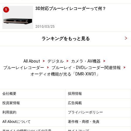
機能とはいえ、今まではなかった自動録画機能が搭載さ
3D対応ブルーレイレコーダーって何？
5
れたのは大きな進化だと言えます。
2010/03/25
ランキングをもっと見る
地デジとBSで放送別に、夜ドラマとアニメの新番組の
自動録画を設定できる。
>
>
>
All About
デジタル
カメラ・AV機器
>
>
ブルーレイレコーダー
ブルーレイ・DVDレコーダー関連情報
オーディオ機能が光る「DMR-XW31」
■ジャンル別番組表
「ジャンル別番組表」機能は、EPG番組表で指定したジ
ャンルの番組だけを表示する機能です。番組をジャンル
会社概要
採用情報
で検索することでも特定ジャンルの番組だけを表示する
投資家情報
広告掲載
ことができますが、あくまでも番組表で見たいという人
利用規約
プライバシーポリシー
にはいい機能でしょう。
All Aboutについて
著作権・商標・免責