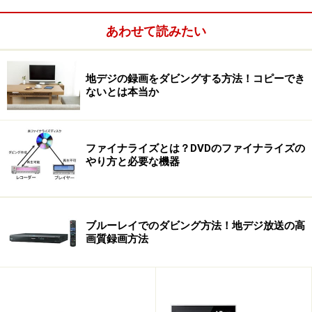
HDMI
○（1080p
○（1080i
○（1080i
○（1080i
○（1080i
あわせて読みたい
端子
対応）
対応）
対応）
対応）
対応）
iLink
○
○
×
○
×
地デジの録画をダビングする方法！コピーでき
端子
ないとは本当か
2007年春のDIGA新機種の機能比較表
ファイナライズとは？DVDのファイナライズの
■Contents
やり方と必要な機器
1. スリムなボディ
2. XW30から進化した機能
3. 予約関連の操作
ブルーレイでのダビング方法！地デジ放送の高
4 録画再生関連の操作
画質録画方法
5. DVDダビング
6. オーディオサーバ機能
7. まとめ