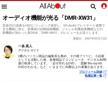
オーディオ機能が光る「DMR-XW31」
音楽CDの楽曲をHDDにリッピング保存し、SD-Audioプレイヤーと連携で
きる機能に加え、新番組の自動録画機能、ジャンル別番組表機能などの
新機能が加わった新DIGA 「DMR-XW31」のレビューをお送りします。
更新日：
2007年05月12日
一条 真人
デジタル ガイド
2冊のパソコン雑誌の編集長を務め、その後フリーに。小説家
としても活動した後、各種雑誌でコンピュータ、デジタルAV関
連の執筆しています。「必ず作れるDVD」「図解 Blu-ray HD
DVDがわかる」など、いままでに50冊以上の著書があります。
プロフィール詳細
執筆記事一覧