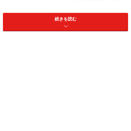
陣と言えるでしょう。なお、価格は全機種オープン価格
です。
続きを読む
今回はこれらのDIGAの新機種のなかでデジタルWチュー
ナーに500GBハードディスクを搭載するミドルレンジの
「DMR-XW31」のレビューをお送りします。
DMR-
DMR-
DMR-
DMR-
DMR-
XW51
XW31
XP11
XW41V
XP21V
HDD
１TB
500GB
250GB
500GB
250GB
デジ
W
W
シングル
W
シングル
タル
チュ
ーナ
ー
VHS
×
×
×
○
○
機能