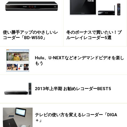
スリムなボディ
使い勝手アップのやさしいレ
冬のボーナスで買いたい！ブ
現在のDIGAの特徴の１つはそのボディのスリムさです。
コーダー「BD-W550」
ルーレイレコーダー5選
XW31のボディの厚さは他社の同クラスの機種に比較す
ると２センチ程度薄くなっています。２センチというと
Hulu、U-NEXTなどオンデマンドビデオを楽し
たいしたことはなさそうですが、８センチと６センチの
もう
違いなので、実に3/4の厚さになっているのです。ま
た、奥行きもやや短くなっており、省スペース性に優れ
ています。サイズが小さいので、当然、重量もかなり軽
2013年上半期 お勧めレコーダーBEST5
くなっています。おかげで他のレコーダーよりも高さの
ない場所にでも設置できるし、扱いやすくなっていま
す。
テレビの使い方を変えるレコーダー「DIGA
＋」
パナソニック「DMR-XW31」（オープン価格：実勢価