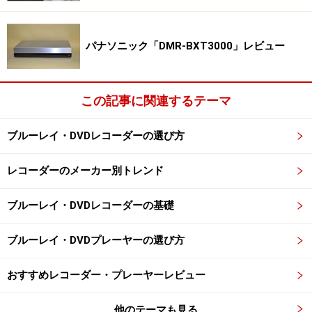
格10万円前後）はデジタルWチューナー、500GBハード
ディスクを搭載しながら、抜群に薄いボディを実現して
パナソニック「DMR-BXT3000」レビュー
いる。
この記事に関連するテーマ
機種名幅×高さ×奥行き(mm)重量DIGA DMR-
XW31430×
59
×313（突起部含まず）/332（突起部含む）
ブルーレイ・DVDレコーダーの選び方
約4.7kgソニーRDZ-D900A430×
79.2
×346（最大突起含
レコーダーのメーカー別トレンド
む）約5.5kg東芝 RD-S600430×
83
×343（突起部含ま
ず）6.9kg
ブルーレイ・DVDレコーダーの基礎
DIGA DMR-XW31と他社の同クラスレコーダーとのサイ
ズ、重さの比較。
ブルーレイ・DVDプレーヤーの選び方
おすすめレコーダー・プレーヤーレビュー
XW30から進化した機能
他のテーマも見る