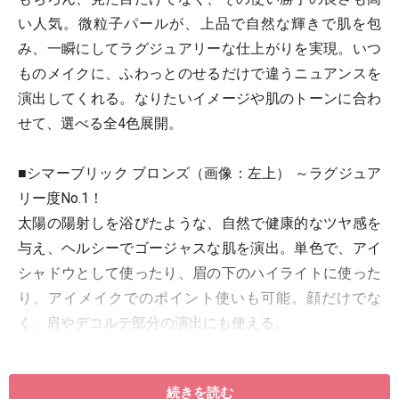
い人気。微粒子パールが、上品で自然な輝きで肌を包
み、一瞬にしてラグジュアリーな仕上がりを実現。いつ
ものメイクに、ふわっとのせるだけで違うニュアンスを
演出してくれる。なりたいイメージや肌のトーンに合わ
せて、選べる全4色展開。
■シマーブリック ブロンズ（画像：左上） ～ラグジュア
リー度No.1！
太陽の陽射しを浴びたような、自然で健康的なツヤ感を
与え、ヘルシーでゴージャスな肌を演出。単色で、アイ
シャドウとして使ったり、眉の下のハイライトに使った
り、アイメイクでのポイント使いも可能。顔だけでな
く、肩やデコルテ部分の演出にも使える。
■シマーブリック ピンク（画像：左下） ～ロマンティッ
続きを読む
ク度No.1！