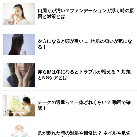
報）
口周りが汚い？ファンデーションガ浮く時の原
因と対策とは
夕方になると頭が臭い……地肌の匂いが気にな
る！
赤ら顔は冬になるとトラブルが増える？ 対策
とNGケアとは
チークの適量って一体どれくらい？ 動画で確
認！
爪が割れた時の対処や補修は？ ネイルや爪切