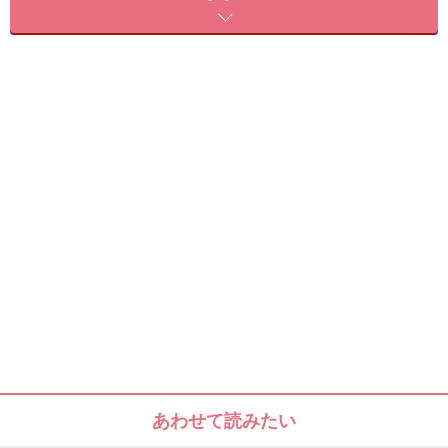
透明感のあるペールピンクの輝きで、ワントーン明るい
肌色を演出。最後の仕上げに、頬の高い位置にふわっと
のせることで、自然なツヤ感をプラスし、華やかな表情
に。デコルテにのせれば、パーティーやブライダルメイ
クにもバッチリ。
■シマーブリック ベージュ（画像：右下） ～エレガント
度No.1！
キャンドルの光に照らされたような、ほのかな上品さと
ツヤを与え、クラス感のあるセレブ肌を演出。頬の高い
位置にハイライトとして入れたり、アイメイクの仕上げ
に明るいカラーをのせたり、日本女性の肌色になじみや
すいカラー構成。
■シマーブリック ローズ（画像：右上） ～フェミニン度
あわせて読みたい
No.1！