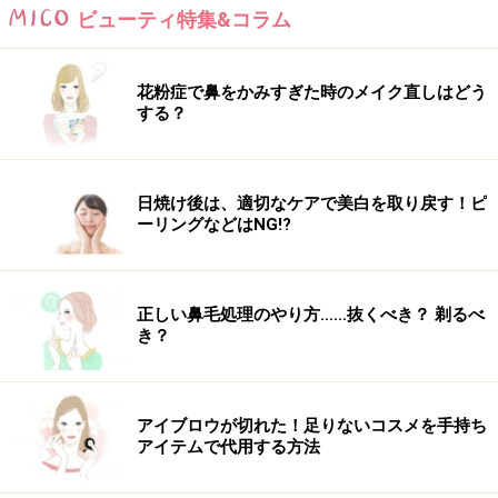
ビューティ特集&コラム
【商品お問合せ先】
花粉症で鼻をかみすぎた時のメイク直しはどう
ボビイ ブラウン
する？
03-5251-3485
日焼け後は、適切なケアで美白を取り戻す！ピ
＜秋肌メイクを満喫するコスメ関連記事＞
ーリングなどはNG!?
保湿＋ハリUPのクリームファンデ
幸せを呼ぶターコイズカラーを目もとにチラリ！
好印象を与えるチークマジック！（メイクアップ）
正しい鼻毛処理のやり方……抜くべき？ 剃るべ
き？
秋色メイクはエレガント路線！（メイクアップ）
オトナの女の“焼け肌メイク”（メイクアップ）
'05秋冬NEWファンデカタログ(1)（コスメ クチコミ情
アイブロウが切れた！足りないコスメを手持ち
報）
アイテムで代用する方法
'05秋冬NEWファンデカタログ(2)（コスメ クチコミ情