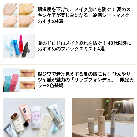
肌の色味を問わず、頬をバラ色に輝かせ、女性らしいや
肌温度を下げて、メイク崩れも防ぐ！ 夏のス
キンケアが楽しみになる「冷感シートマスク」
さしいさとキュートなニュアンスを演出。アイメイクの
おすすめ4選
仕上げや、眉下のハイライトにも使えるが、ブラッシュ
（チーク）としてハッピーオーラを導く威力を発揮。
夏のドロドロメイク崩れを防ぐ！ 40代以降に
おすすめのフィックスミスト4選
【「シマーブリック」の使い方は、アイシャドウからデ
コルテまで自由自在】
縦ジワで老け見えする夏の唇にも！ ひんやり
ツヤ感が魅力の「リップフォンデュ」、限定カ
このように、5色のパウダーをブレンドしたり、単色で
ラー2色登場
使ったり、パレットの使い方も自由自在。アイシャドウ
やチーク、カラーパウダー、デコルテなど、様々なシー
ンで活躍してくれる。繊細なシアーな輝きで、ワンラン
ク上のラグジュアリー肌へ。