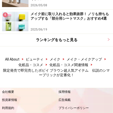
2026/05/08
メイク前に取り入れると効果抜群！ ノリも持ちも
5
【編集部おすすめの購入サイト】
アップする「部分用シートマスク」おすすめ4選
Amazonで化粧品・コスメをチェック！
2025/06/19
ランキングをもっと見る
楽天市場で人気のコスメをチェック！
>
>
>
>
All About
ビューティ
メイク
メイク・メイクアップ
>
>
化粧品・コスメ
化粧品・コスメ関連情報
限定発売で即完売したボビイ ブラウン超人気アイテム 伝説のシマ
ーブリックが定番化！
会社概要
採用情報
投資家情報
広告掲載
利用規約
プライバシーポリシー