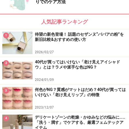
りでのケア方法
人気記事ランキング
待望の新色登場！ 話題のセザンヌ“ババアの粉”を
1
新旧比較&おすすめの使い方
ピュアパールの微粒子で立体感と輝きを与えてくれる人気
パレット
2026/02/27
40代が買ってはいけない「老け見えアイシャド
2
ウ」とは？ラメや派手な色はNG？
2024/01/09
シマーブリックと相性抜群の万能ブラシ
何色がNG？質感がマットはだめ？40代が買っては
3
いけない「老け見えリップ」の特徴
※記事内容は執筆時点のものです。最新の内容をご確認くださ
い。
2023/12/07
※個人の体質、また、誤った方法による実践に起因して肌荒れや
デリケートゾーンの乾燥・かゆみなどの悩みに……
不調を引き起こす場合があります。実践の際には、必ず自身の体
4
「洗う・潤す」でケアする、厳選フェムテックア
質及び健康状態を十分に考慮し、正しい方法で行ってください。
イテム
また、全ての方への有効性を保証するものではありません。