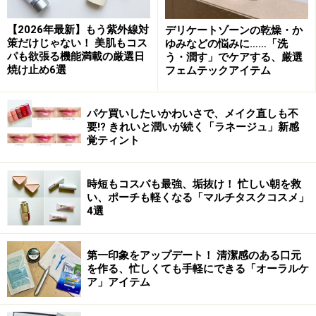
■
シマーブリック
10.3g 全4色 各5,040円（税込）
【2026年最新】もう紫外線対
デリケートゾーンの乾燥・か
ブロンズ／ピンク／ベージュ／ローズ
策だけじゃない！ 美肌もコス
ゆみなどの悩みに……「洗
パも欲張る機能満載の厳選日
う・潤す」でケアする、厳選
2005年10月14日発売
焼け止め6選
フェムテックアイテム
パケ買いしたいかわいさで、メイク直しも不
【ガイドのおすすめ使用ポイント】
要!? きれいと潤いが続く「ラネージュ」新感
覚ティント
眺めているだけで女ゴコロをくすぐるカラー構成です
が、思った以上に薄づきなので、誰もが簡単に使いこな
時短もコスパも最強、垢抜け！ 忙しい朝を救
せる実用的なパレットです。パウダーをブレンドする場
い、ポーチも軽くなる「マルチタスクコスメ」
4選
合は、パレット全体にブラシを行き来させたあとは、手
の甲で少しはらってから、顔にのせましょう。一瞬、つ
第一印象をアップデート！ 清潔感のある口元
いているのかついていないのか、わからないくらいかも
を作る、忙しくても手軽にできる「オーラルケ
しれませんが、ふわっと顔全体が明るくなるのがわかり
ア」アイテム
ます。ギラギラしたツヤではなく、ナチュラルさを失わ
ない自然なツヤ感ですから、上品なオトナっぽさを演出