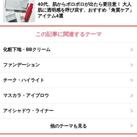
40代、肌からポロポロが出たら要注意！ 大人
できますよ。
肌に透明感を呼び戻す、おすすめ「角質ケア」
アイテム4選
ガイドは、ふたつのパレットを使い分け、シーンや季節
この記事に関連するテーマ
などに応じて楽しんでいます。チークやハイライトだけ
でなく、幅広い使い方ができるので、ファッションと合
化粧下地・BBクリーム
わせて“遊び”を入れてみたり、使い方も自由自在です。
プレスもしっかりしていて、長く使っていても5色のブ
ファンデーション
ロックが崩れないというのも嬉しいポイントですね。
チーク・ハイライト
「シマーブリック」と合わせて使いたいのが、相性抜群
の「フェイスブレンダー ブラシ」。適度なコシと柔らか
マスカラ・アイブロウ
さのあるホワイトゴート（白いヤギ）の毛が、肌ざわり
アイシャドウ・ライナー
良い万能ブラシです。ムラなくキレイにパウダーを散り
ばめてくれます。
他のテーマも見る
■
フェイスブレンダー ブラシ
5,775円（税込）