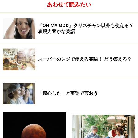
あわせて読みたい
ボディビル
ポテトフライ
ボンネット
「OH MY GOD」クリスチャン以外も使える？
表現力豊かな英語
ボンベ
※記事内容は執筆時点のものです。最新の内容をご確認くださ
スーパーのレジで使える英語！ どう答える？
い。
次のページへ
1
/
7
「感心した」と英語で言おう