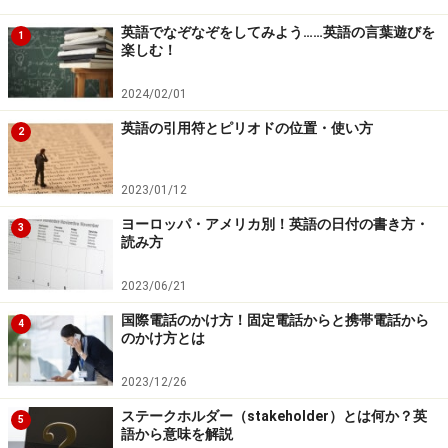
英語でなぞなぞをしてみよう……英語の言葉遊びを
1
楽しむ！
2024/02/01
英語の引用符とピリオドの位置・使い方
2
2023/01/12
ヨーロッパ・アメリカ別！英語の日付の書き方・
3
読み方
2023/06/21
国際電話のかけ方！固定電話からと携帯電話から
4
のかけ方とは
2023/12/26
ステークホルダー（stakeholder）とは何か？英
5
語から意味を解説