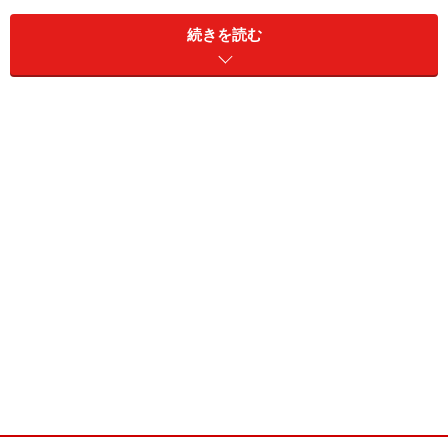
ホームバー
続きを読む
ホームパーティ
ホームページ
ホームベース
ホームヘルパー
ホールアウト
ボールペン
ballpoint pen
参考>>
記事『文具名、全部
英語で言えますか？』
ポケットベル
ポスト
ホチキス
ホットカーペット
ホットケーキ
ホットサンド
ボディコン
ボディチェック