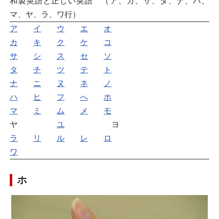
和製英語と正しい英語 （ア、カ、サ、タ、ナ、ハ、
マ、ヤ、ラ、ワ行）
ア
イ
ウ
エ
オ
カ
キ
ク
ケ
コ
サ
シ
ス
セ
ソ
タ
チ
ツ
テ
ト
ナ
ニ
ヌ
ネ
ノ
ハ
ヒ
フ
へ
ホ
マ
ミ
ム
メ
モ
ヤ
ユ
ヨ
ラ
リ
ル
レ
ロ
ワ
ホ